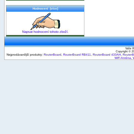
Hodnocení [více]
Napsat hodnocení tohoto zboží.
Vaše I
Copyright © 
Nejprodávanější produkty:
RouterBoard
,
RouterBoard RB411
,
RouterBoard 433AH
,
Router
WiFi Anténa
,