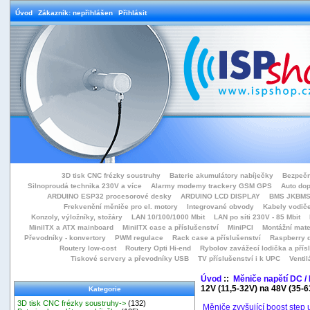
Úvod
Zákazník: nepřihlášen
Přihlásit
3D tisk CNC frézky soustruhy
Baterie akumulátory nabíječky
Bezpečn
Silnoproudá technika 230V a více
Alarmy modemy trackery GSM GPS
Auto do
ARDUINO ESP32 procesorové desky
ARDUINO LCD DISPLAY
BMS JKBMS
Frekvenční měniče pro el. motory
Integrované obvody
Kabely vodiče
Konzoly, výložníky, stožáry
LAN 10/100/1000 Mbit
LAN po síti 230V - 85 Mbit
MiniITX a ATX mainboard
MiniITX case a příslušenství
MiniPCI
Montážní mate
Převodníky - konvertory
PWM regulace
Rack case a příslušenství
Raspberry d
Routery low-cost
Routery Opti Hi-end
Rybolov zavážecí lodička a přísl
Tiskové servery a převodníky USB
TV příslušenství i k UPC
Ventil
Úvod
::
Měniče napětí DC /
12V (11,5-32V) na 48V (35-6
Kategorie
3D tisk CNC frézky soustruhy->
(132)
Měniče zvyšující boost step 