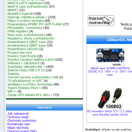
MiniITX a ATX mainboard
(10)
MiniITX case a příslušenství
(57)
MiniPCI
(11)
Montážní materiál
(108)
Nástroje, měřidla a nářadí->
(229)
Pájecí a svářecí technika
(68)
Tento p
Programátory ATMEL PIC AVR FLASH
(27)
Převodníky - konvertory
(40)
Pond
PWM regulace
(4)
Rack case a příslušenství
(46)
Raspberry desky a příslušenství
Zákaznící, kte
RouterBoard a UBNT case
(21)
Routerboard a UBNT karty
(20)
RouterBoard zařízení
(2)
Routery low-cost
Routery Opti Hi-end
(16)
Rybolov zavážecí lodička a přísl
(103)
Software + zakázkové
(3)
Součástky náhradní díly->
(494)
Měnič step DOWN LM2596S
Switche Huby USB 2.0 3.0
(10)
DC/DC 4,5 - 46V -> 2 - 35V / 3A
Telefony
max.
Tiskové servery a převodníky USB
(1)
TV příslušenství i k UPC
(4)
Ventilátory a mřížky, termostaty
(46)
Topení Rybolov Pece->
(90)
WiFi->
(9)
Zdroje UPS měniče ATX, AKU->
(73)
Informace
DC konektor JACK 5,5 / 2,1 přípo
Jak nakupovat
pod šroubky samec rovný
Ochrana údajů
Obchodní podmínky
Kontaktujte nás!
Mapa obchodu
Prohlášení:
Ačkoliv se zde snažíme p
Dárkový kupón FAQ