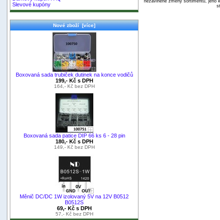
nezaviněné změny sortimentu, jeho k
Slevové kupóny
s
Nové zboží [více]
Boxovaná sada trubiček dutinek na konce vodičů
199,- Kč s DPH
164,- Kč bez DPH
Boxovaná sada patice DIP 66 ks 6 - 28 pin
180,- Kč s DPH
149,- Kč bez DPH
Měnič DC/DC 1W izolovaný 5V na 12V B0512
B0512S
69,- Kč s DPH
57,- Kč bez DPH