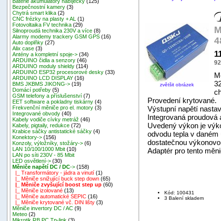
Baterie akumulátory nabíječky
(125)
Bezpečnostní kamery
(3)
Chytrá smart klika
(2)
CNC frézky na plasty + AL
(1)
Fotovoltaika FV technika
(29)
M
Silnoproudá technika 230V a více
(8)
Alarmy modemy trackery GSM GPS
(16)
4
Auto doplňky
(27)
Alix case
(3)
1
Antény a kompletní spoje->
(34)
ARDUINO čidla a senzory
(46)
92
ARDUINO moduly shieldy
(114)
ARDUINO ESP32 procesorové desky
(33)
Mě
ARDUINO LCD DISPLAY
(16)
32
BMS JKBMS JIKONG->
(19)
zvětšit obrázek
Domácí potřeby
(5)
ch
GSM telefony a příslušenství
(7)
Provedení krytované.
EET software a pokladny tiskárny
(4)
Výstupní napětí nastav
Frekvenční měniče pro el. motory
(3)
Integrované obvody
(40)
Integrovaná proudová a
Kabely vodiče cívky metráž
(46)
Uvedený výkon je výko
Kabely, pigtaily, redukce
(72)
Krabice sáčky antistatické sáčky
(4)
odvodu tepla v daném 
Konektory->
(156)
dostatečnou výkonovo
Konzoly, výložníky, stožáry->
(6)
LAN 10/100/1000 Mbit
(10)
Adaptér pro tento měni
LAN po síti 230V - 85 Mbit
LED osvětlení->
(30)
Měniče napětí DC / DC
->
(158)
|_ Transformátory - jádra a vinutí
(1)
|_ Měniče snižující buck step down
(65)
|_ Měniče zvyšující boost step up
(60)
|_ Měniče izolované
(13)
Kód: 100431
|_ Měniče automatické SEPIC
(16)
3 Balení skladem
|_ Měniče krytované vč. DIN lišty
(3)
Měniče invertory DC / AC
(9)
Meteo
(2)
Mikrotik RB,PC,Tp-link
(3)