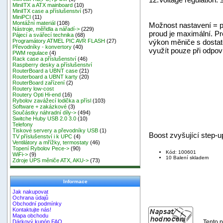
MiniITX a ATX mainboard
(10)
MiniITX case a příslušenství
(57)
MiniPCI
(11)
Montážní materiál
(108)
Možnost nastavení = p
Nástroje, měřidla a nářadí->
(229)
proud je maximální. Pr
Pájecí a svářecí technika
(68)
výkon měniče s dostat
Programátory ATMEL PIC AVR FLASH
(27)
Převodníky - konvertory
(40)
využít pouze při odpov
PWM regulace
(4)
Rack case a příslušenství
(46)
Raspberry desky a příslušenství
RouterBoard a UBNT case
(21)
Routerboard a UBNT karty
(20)
RouterBoard zařízení
(2)
Routery low-cost
Routery Opti Hi-end
(16)
Rybolov zavážecí lodička a přísl
(103)
Software + zakázkové
(3)
Součástky náhradní díly->
(494)
Switche Huby USB 2.0 3.0
(10)
Telefony
Tiskové servery a převodníky USB
(1)
Boost zvyšující step-
TV příslušenství i k UPC
(4)
Ventilátory a mřížky, termostaty
(46)
Topení Rybolov Pece->
(90)
Kód: 100601
WiFi->
(9)
10 Balení skladem
Zdroje UPS měniče ATX, AKU->
(73)
Informace
Jak nakupovat
Ochrana údajů
Obchodní podmínky
Kontaktujte nás!
Mapa obchodu
Tento p
Dárkový kupón FAQ