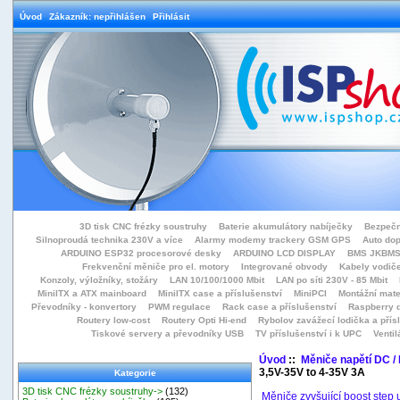
Úvod
Zákazník: nepřihlášen
Přihlásit
3D tisk CNC frézky soustruhy
Baterie akumulátory nabíječky
Bezpečn
Silnoproudá technika 230V a více
Alarmy modemy trackery GSM GPS
Auto do
ARDUINO ESP32 procesorové desky
ARDUINO LCD DISPLAY
BMS JKBMS
Frekvenční měniče pro el. motory
Integrované obvody
Kabely vodiče
Konzoly, výložníky, stožáry
LAN 10/100/1000 Mbit
LAN po síti 230V - 85 Mbit
MiniITX a ATX mainboard
MiniITX case a příslušenství
MiniPCI
Montážní mate
Převodníky - konvertory
PWM regulace
Rack case a příslušenství
Raspberry d
Routery low-cost
Routery Opti Hi-end
Rybolov zavážecí lodička a přísl
Tiskové servery a převodníky USB
TV příslušenství i k UPC
Ventil
Úvod
::
Měniče napětí DC /
3,5V-35V to 4-35V 3A
Kategorie
3D tisk CNC frézky soustruhy->
(132)
Měniče zvyšující boost step 