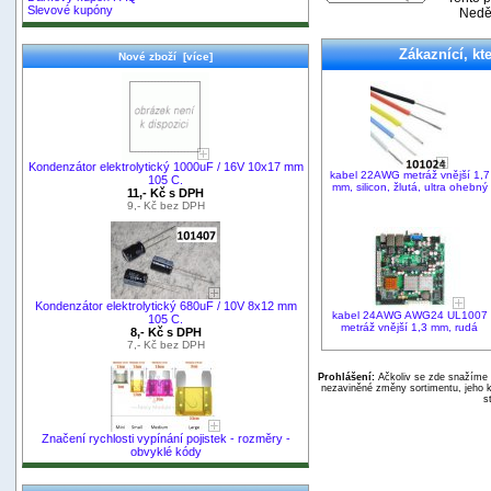
Slevové kupóny
Neděl
Zákaznící, kte
Nové zboží [více]
Kondenzátor elektrolytický 1000uF / 16V 10x17 mm
kabel 22AWG metráž vnější 1,7
105 C.
mm, silicon, žlutá, ultra ohebný
11,- Kč s DPH
9,- Kč bez DPH
Kondenzátor elektrolytický 680uF / 10V 8x12 mm
kabel 24AWG AWG24 UL1007
105 C.
metráž vnější 1,3 mm, rudá
8,- Kč s DPH
7,- Kč bez DPH
Prohlášení:
Ačkoliv se zde snažíme p
nezaviněné změny sortimentu, jeho k
s
Značení rychlosti vypínání pojistek - rozměry -
obvyklé kódy