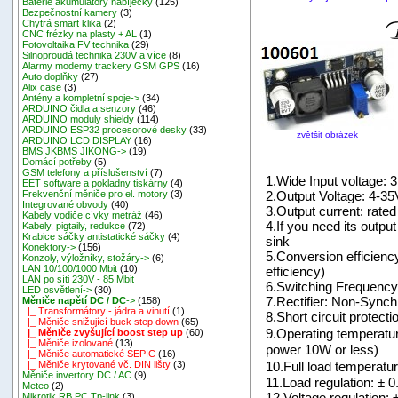
Baterie akumulátory nabíječky
(125)
Bezpečnostní kamery
(3)
Chytrá smart klika
(2)
CNC frézky na plasty + AL
(1)
Fotovoltaika FV technika
(29)
Silnoproudá technika 230V a více
(8)
Alarmy modemy trackery GSM GPS
(16)
Auto doplňky
(27)
Alix case
(3)
Antény a kompletní spoje->
(34)
ARDUINO čidla a senzory
(46)
ARDUINO moduly shieldy
(114)
ARDUINO ESP32 procesorové desky
(33)
zvětšit obrázek
ARDUINO LCD DISPLAY
(16)
BMS JKBMS JIKONG->
(19)
Domácí potřeby
(5)
GSM telefony a příslušenství
(7)
1.Wide Input voltage: 
EET software a pokladny tiskárny
(4)
2.Output Voltage: 4-35
Frekvenční měniče pro el. motory
(3)
Integrované obvody
(40)
3.Output current: rate
Kabely vodiče cívky metráž
(46)
4.If you need its outpu
Kabely, pigtaily, redukce
(72)
Krabice sáčky antistatické sáčky
(4)
sink
Konektory->
(156)
5.Conversion efficiency
Konzoly, výložníky, stožáry->
(6)
LAN 10/100/1000 Mbit
(10)
efficiency)
LAN po síti 230V - 85 Mbit
6.Switching Frequenc
LED osvětlení->
(30)
7.Rectifier: Non-Synch
Měniče napětí DC / DC
->
(158)
|_ Transformátory - jádra a vinutí
(1)
8.Short circuit protecti
|_ Měniče snižující buck step down
(65)
9.Operating temperatur
|_ Měniče zvyšující boost step up
(60)
|_ Měniče izolované
(13)
power 10W or less)
|_ Měniče automatické SEPIC
(16)
10.Full load temperatu
|_ Měniče krytované vč. DIN lišty
(3)
Měniče invertory DC / AC
(9)
11.Load regulation: ± 
Meteo
(2)
12.Voltage regulation: 
Mikrotik RB,PC,Tp-link
(3)