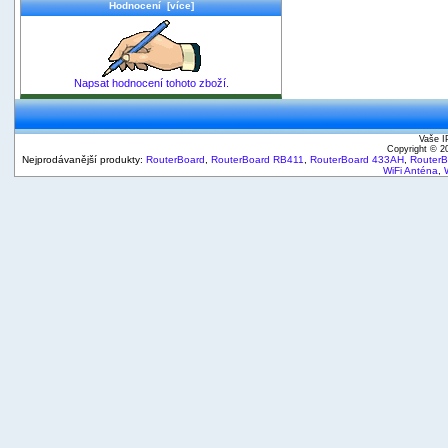
Hodnocení [více]
Napsat hodnocení tohoto zboží.
Vaše I
Copyright © 
Nejprodávanější produkty:
RouterBoard
,
RouterBoard RB411
,
RouterBoard 433AH
,
Router
WiFi Anténa
,