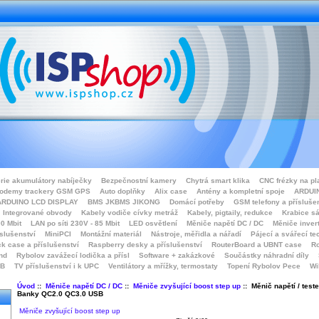
rie akumulátory nabíječky
Bezpečnostní kamery
Chytrá smart klika
CNC frézky na pl
odemy trackery GSM GPS
Auto doplňky
Alix case
Antény a kompletní spoje
ARDUIN
ARDUINO LCD DISPLAY
BMS JKBMS JIKONG
Domácí potřeby
GSM telefony a přísluše
Integrované obvody
Kabely vodiče cívky metráž
Kabely, pigtaily, redukce
Krabice sá
0 Mbit
LAN po síti 230V - 85 Mbit
LED osvětlení
Měniče napětí DC / DC
Měniče inver
íslušenství
MiniPCI
Montážní materiál
Nástroje, měřidla a nářadí
Pájecí a svářecí te
k case a příslušenství
Raspberry desky a příslušenství
RouterBoard a UBNT case
Ro
nd
Rybolov zavážecí lodička a přísl
Software + zakázkové
Součástky náhradní díly
SB
TV příslušenství i k UPC
Ventilátory a mřížky, termostaty
Topení Rybolov Pece
Wi
Úvod
::
Měniče napětí DC / DC
::
Měniče zvyšující boost step up
:: Měnič napětí / test
Banky QC2.0 QC3.0 USB
Měniče zvyšující boost step up