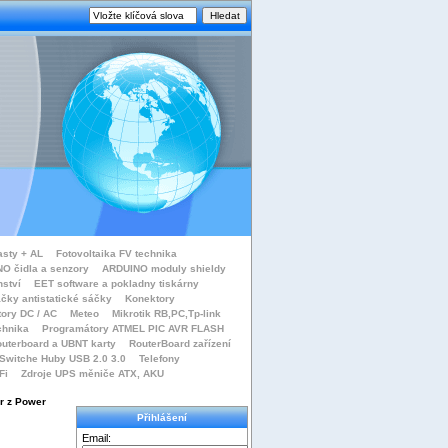
asty + AL
Fotovoltaika FV technika
O čidla a senzory
ARDUINO moduly shieldy
nství
EET software a pokladny tiskárny
čky antistatické sáčky
Konektory
tory DC / AC
Meteo
Mikrotik RB,PC,Tp-link
chnika
Programátory ATMEL PIC AVR FLASH
uterboard a UBNT karty
RouterBoard zařízení
Switche Huby USB 2.0 3.0
Telefony
Fi
Zdroje UPS měniče ATX, AKU
er z Power
Přihlášení
Email: