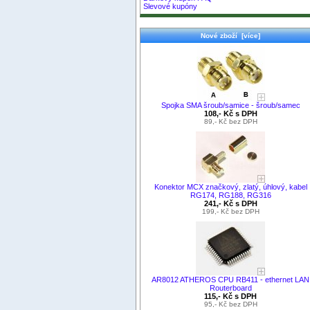
Slevové kupóny
Nové zboží [více]
Spojka SMA šroub/samice - šroub/samec
108,- Kč s DPH
89,- Kč bez DPH
Konektor MCX značkový, zlatý, úhlový, kabel
RG174, RG188, RG316
241,- Kč s DPH
199,- Kč bez DPH
AR8012 ATHEROS CPU RB411 - ethernet LAN
Routerboard
115,- Kč s DPH
95,- Kč bez DPH