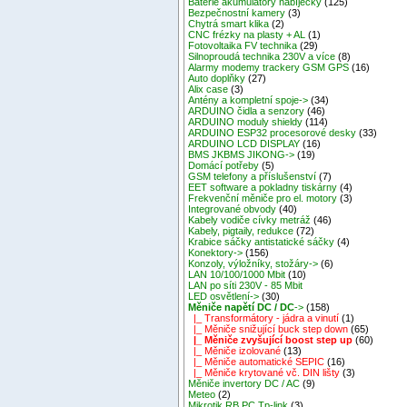
Baterie akumulátory nabíječky
(125)
Bezpečnostní kamery
(3)
Chytrá smart klika
(2)
CNC frézky na plasty + AL
(1)
Fotovoltaika FV technika
(29)
Silnoproudá technika 230V a více
(8)
Alarmy modemy trackery GSM GPS
(16)
Auto doplňky
(27)
Alix case
(3)
Antény a kompletní spoje->
(34)
ARDUINO čidla a senzory
(46)
ARDUINO moduly shieldy
(114)
ARDUINO ESP32 procesorové desky
(33)
ARDUINO LCD DISPLAY
(16)
BMS JKBMS JIKONG->
(19)
Domácí potřeby
(5)
GSM telefony a příslušenství
(7)
EET software a pokladny tiskárny
(4)
Frekvenční měniče pro el. motory
(3)
Integrované obvody
(40)
Kabely vodiče cívky metráž
(46)
Kabely, pigtaily, redukce
(72)
Krabice sáčky antistatické sáčky
(4)
Konektory->
(156)
Konzoly, výložníky, stožáry->
(6)
LAN 10/100/1000 Mbit
(10)
LAN po síti 230V - 85 Mbit
LED osvětlení->
(30)
Měniče napětí DC / DC
->
(158)
|_ Transformátory - jádra a vinutí
(1)
|_ Měniče snižující buck step down
(65)
|_ Měniče zvyšující boost step up
(60)
|_ Měniče izolované
(13)
|_ Měniče automatické SEPIC
(16)
|_ Měniče krytované vč. DIN lišty
(3)
Měniče invertory DC / AC
(9)
Meteo
(2)
Mikrotik RB,PC,Tp-link
(3)