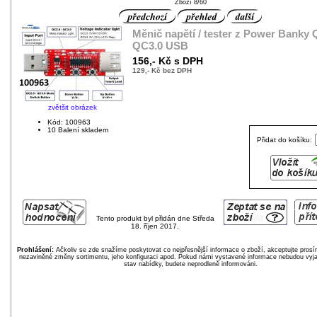
Zboží 8/60
Měnič napětí / tester z Power Banky 
QC3.0 USB
156,- Kč s DPH
129,- Kč bez DPH
zvětšit obrázek
Kód: 100963
10 Balení skladem
Přidat do košíku:
Tento produkt byl přidán dne Středa
18. říjen 2017.
Prohlášení:
Ačkoliv se zde snažíme poskytovat co nejpřesnější informace o zboží, akceptujte pros
nezaviněné změny sortimentu, jeho konfiguraci apod. Pokud námi vystavené informace nebudou vyja
stav nabídky, budete neprodleně informováni.