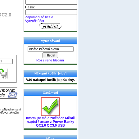
Heslo:
QC2.0
Zapomenuté heslo
Vytvořit účet
Vyhledávaní
Rozšířené hledání
Nákupní košík [více]
Váš nákupní košík je prázdný.
Oznámení
ím případné námi
dřovat aktuální
Informujte mě o změnách
Měnič
napětí / tester z Power Banky
QC2.0 QC3.0 USB
Měna