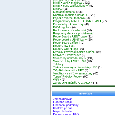
MiniITX a ATX mainboard
(10)
MiniITX case a příslušenství
(57)
MiniPCI
(11)
Montážní materiál
(108)
Nástroje, měřidla a nářadí->
(229)
Pájecí a svářecí technika
(68)
Programátory ATMEL PIC AVR FLASH
(27)
Převodníky - konvertory
(40)
PWM regulace
(4)
Rack case a příslušenství
(46)
Raspberry desky a příslušenství
RouterBoard a UBNT case
(21)
Routerboard a UBNT karty
(20)
RouterBoard zařízení
(2)
Routery low-cost
Routery Opti Hi-end
(16)
Rybolov zavážecí lodička a přísl
(103)
Software + zakázkové
(3)
Součástky náhradní díly->
(494)
Switche Huby USB 2.0 3.0
(10)
Telefony
Tiskové servery a převodníky USB
(1)
TV příslušenství i k UPC
(4)
Ventilátory a mřížky, termostaty
(46)
Topení Rybolov Pece->
(90)
WiFi->
(9)
Zdroje UPS měniče ATX, AKU->
(73)
Informace
Jak nakupovat
Ochrana údajů
Obchodní podmínky
Kontaktujte nás!
Mapa obchodu
Dárkový kupón FAQ