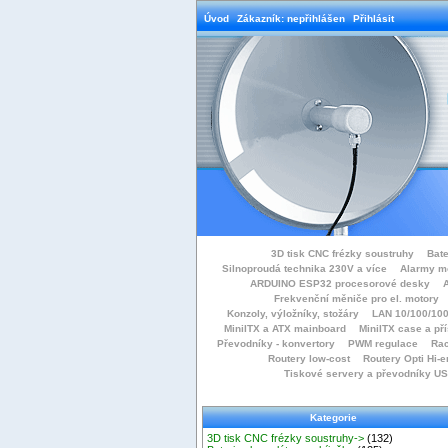
Úvod
Zákazník: nepřihlášen
Přihlásit
3D tisk CNC frézky soustruhy
Bate
Silnoproudá technika 230V a více
Alarmy m
ARDUINO ESP32 procesorové desky
Frekvenční měniče pro el. motory
Konzoly, výložníky, stožáry
LAN 10/100/100
MiniITX a ATX mainboard
MiniITX case a př
Převodníky - konvertory
PWM regulace
Rac
Routery low-cost
Routery Opti Hi-e
Tiskové servery a převodníky U
Kategorie
3D tisk CNC frézky soustruhy->
(132)