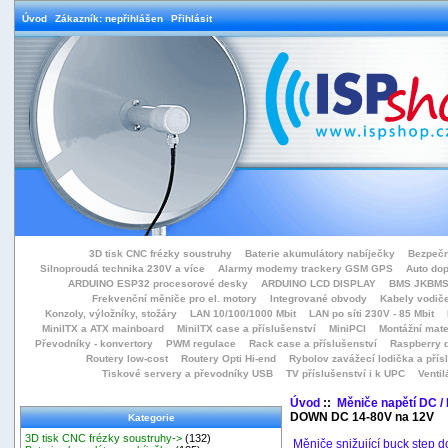
Úvod
Zákazník: nepřihlášen
Přihlásit
3D tisk CNC frézky soustruhy
Baterie akumulátory nabíječky
Bezpečn
Silnoproudá technika 230V a více
Alarmy modemy trackery GSM GPS
Auto do
ARDUINO ESP32 procesorové desky
ARDUINO LCD DISPLAY
BMS JKBMS
Frekvenční měniče pro el. motory
Integrované obvody
Kabely vodiče
Konzoly, výložníky, stožáry
LAN 10/100/1000 Mbit
LAN po síti 230V - 85 Mbit
MiniITX a ATX mainboard
MiniITX case a příslušenství
MiniPCI
Montážní mate
Převodníky - konvertory
PWM regulace
Rack case a příslušenství
Raspberry d
Routery low-cost
Routery Opti Hi-end
Rybolov zavážecí lodička a přísl
Tiskové servery a převodníky USB
TV příslušenství i k UPC
Ventil
Úvod
::
Měniče napětí DC /
DOWN DC 14-80V na 12V
Kategorie
3D tisk CNC frézky soustruhy->
(132)
Měniče snižující buck step 