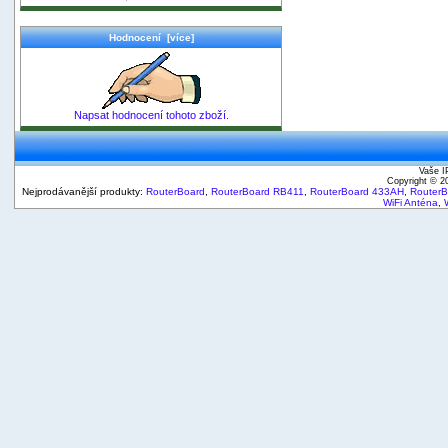
Hodnocení [více]
Napsat hodnocení tohoto zboží.
Vaše I
Copyright © 
Nejprodávanější produkty:
RouterBoard
,
RouterBoard RB411
,
RouterBoard 433AH
,
Router
WiFi Anténa
,