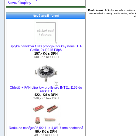
Slevové kupóny
Prohlášení:
Ačkoliv se zde snažíme p
nezaviněné změny sortimentu, jeho k
Nové zboží [více]
s
Spojka panelová CNS propojovací keystone UTP
Cat5e, 2x RJ45 F8p8
157,- Kč s DPH
130,- Kč bez DPH
Chladič + FAN ultra low profile pro INTEL 1155 do
rack 1U
422,- Kč s DPH
349,- Kč bez DPH
Redukce napájení 5,5/2,1 -> 4,0/1,7 mm neohebná
59,- Kč s DPH
49,- Kč bez DPH