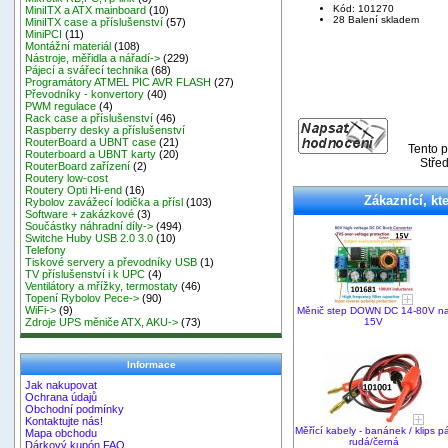
Kód: 101270
MiniITX a ATX mainboard
(10)
28 Balení skladem
MiniITX case a příslušenství
(57)
MiniPCI
(11)
Montážní materiál
(108)
Nástroje, měřidla a nářadí->
(229)
Pájecí a svářecí technika
(68)
Programátory ATMEL PIC AVR FLASH
(27)
Převodníky - konvertory
(40)
PWM regulace
(4)
Rack case a příslušenství
(46)
Raspberry desky a příslušenství
RouterBoard a UBNT case
(21)
Tento p
Routerboard a UBNT karty
(20)
Střed
RouterBoard zařízení
(2)
Routery low-cost
Routery Opti Hi-end
(16)
Zákaznící, kte
Rybolov zavážecí lodička a přísl
(103)
Software + zakázkové
(3)
Součástky náhradní díly->
(494)
Switche Huby USB 2.0 3.0
(10)
Telefony
Tiskové servery a převodníky USB
(1)
TV příslušenství i k UPC
(4)
Ventilátory a mřížky, termostaty
(46)
Topení Rybolov Pece->
(90)
WiFi->
(9)
Měnič step DOWN DC 14-80V n
15V
Zdroje UPS měniče ATX, AKU->
(73)
Informace
Jak nakupovat
Ochrana údajů
Obchodní podmínky
Kontaktujte nás!
Měřící kabely - banánek / klips p
Mapa obchodu
rudá/černá
Dárkový kupón FAQ