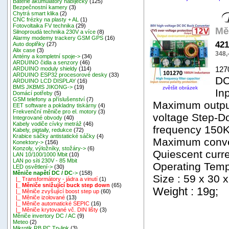
Baterie akumulátory nabíječky
(125)
Bezpečnostní kamery
(3)
Chytrá smart klika
(2)
CNC frézky na plasty + AL
(1)
Fotovoltaika FV technika
(29)
Mě
Silnoproudá technika 230V a více
(8)
Alarmy modemy trackery GSM GPS
(16)
421
Auto doplňky
(27)
Alix case
(3)
348,
Antény a kompletní spoje->
(34)
ARDUINO čidla a senzory
(46)
127
ARDUINO moduly shieldy
(114)
ARDUINO ESP32 procesorové desky
(33)
DC
ARDUINO LCD DISPLAY
(16)
BMS JKBMS JIKONG->
(19)
zvětšit obrázek
In
Domácí potřeby
(5)
GSM telefony a příslušenství
(7)
Maximum output
EET software a pokladny tiskárny
(4)
Frekvenční měniče pro el. motory
(3)
voltage Step-D
Integrované obvody
(40)
Kabely vodiče cívky metráž
(46)
frequency 150
Kabely, pigtaily, redukce
(72)
Krabice sáčky antistatické sáčky
(4)
Maximum conver
Konektory->
(156)
Konzoly, výložníky, stožáry->
(6)
Quiescent curr
LAN 10/100/1000 Mbit
(10)
LAN po síti 230V - 85 Mbit
Operating Temp
LED osvětlení->
(30)
Měniče napětí DC / DC
->
(158)
Size : 59 x 30
|_ Transformátory - jádra a vinutí
(1)
|_ Měniče snižující buck step down
(65)
Weight : 19g;
|_ Měniče zvyšující boost step up
(60)
|_ Měniče izolované
(13)
|_ Měniče automatické SEPIC
(16)
|_ Měniče krytované vč. DIN lišty
(3)
Měniče invertory DC / AC
(9)
Meteo
(2)
Mikrotik RB,PC,Tp-link
(3)