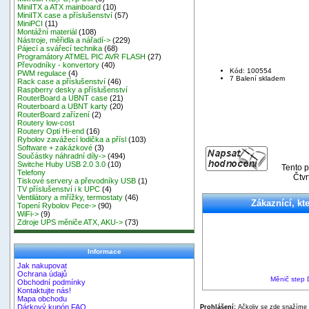
MiniITX a ATX mainboard
(10)
MiniITX case a příslušenství
(57)
MiniPCI
(11)
Montážní materiál
(108)
Nástroje, měřidla a nářadí->
(229)
Pájecí a svářecí technika
(68)
Programátory ATMEL PIC AVR FLASH
(27)
Převodníky - konvertory
(40)
Kód: 100554
PWM regulace
(4)
7 Balení skladem
Rack case a příslušenství
(46)
Raspberry desky a příslušenství
RouterBoard a UBNT case
(21)
Routerboard a UBNT karty
(20)
RouterBoard zařízení
(2)
Routery low-cost
Routery Opti Hi-end
(16)
Rybolov zavážecí lodička a přísl
(103)
Software + zakázkové
(3)
Součástky náhradní díly->
(494)
Switche Huby USB 2.0 3.0
(10)
Tento p
Telefony
Čtvr
Tiskové servery a převodníky USB
(1)
TV příslušenství i k UPC
(4)
Ventilátory a mřížky, termostaty
(46)
Zákaznící, kte
Topení Rybolov Pece->
(90)
WiFi->
(9)
Zdroje UPS měniče ATX, AKU->
(73)
Informace
Jak nakupovat
Ochrana údajů
Měnič step 
Obchodní podmínky
Kontaktujte nás!
Mapa obchodu
Dárkový kupón FAQ
Prohlášení:
Ačkoliv se zde snažíme p