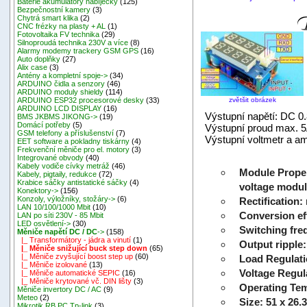
Baterie akumulátory nabíječky
(125)
Bezpečnostní kamery
(3)
Chytrá smart klika
(2)
CNC frézky na plasty + AL
(1)
Fotovoltaika FV technika
(29)
Silnoproudá technika 230V a více
(8)
Alarmy modemy trackery GSM GPS
(16)
Auto doplňky
(27)
Alix case
(3)
Antény a kompletní spoje->
(34)
ARDUINO čidla a senzory
(46)
ARDUINO moduly shieldy
(114)
zvětšit obrázek
ARDUINO ESP32 procesorové desky
(33)
ARDUINO LCD DISPLAY
(16)
Výstupní napětí: DC 0
BMS JKBMS JIKONG->
(19)
Domácí potřeby
(5)
Výstupní proud max. 5A
GSM telefony a příslušenství
(7)
Výstupní voltmetr a 
EET software a pokladny tiskárny
(4)
Frekvenční měniče pro el. motory
(3)
Integrované obvody
(40)
Kabely vodiče cívky metráž
(46)
Module Proper
Kabely, pigtaily, redukce
(72)
Krabice sáčky antistatické sáčky
(4)
voltage modu
Konektory->
(156)
Konzoly, výložníky, stožáry->
(6)
Rectification:
LAN 10/100/1000 Mbit
(10)
Conversion eff
LAN po síti 230V - 85 Mbit
LED osvětlení->
(30)
Switching fr
Měniče napětí DC / DC
->
(158)
|_ Transformátory - jádra a vinutí
(1)
Output ripple
|_ Měniče snižující buck step down
(65)
|_ Měniče zvyšující boost step up
(60)
Load Regulati
|_ Měniče izolované
(13)
Voltage Regul
|_ Měniče automatické SEPIC
(16)
|_ Měniče krytované vč. DIN lišty
(3)
Operating Te
Měniče invertory DC / AC
(9)
Meteo
(2)
Size: 51
x
26.
Mikrotik RB,PC,Tp-link
(3)