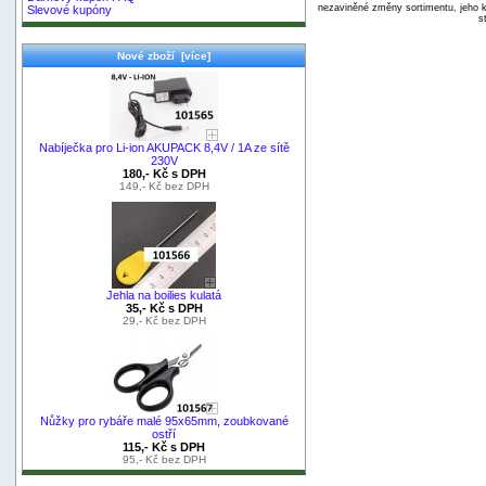
nezaviněné změny sortimentu, jeho k
Slevové kupóny
s
Nové zboží [více]
Nabíječka pro Li-ion AKUPACK 8,4V / 1A ze sítě
230V
180,- Kč s DPH
149,- Kč bez DPH
Jehla na boilies kulatá
35,- Kč s DPH
29,- Kč bez DPH
Nůžky pro rybáře malé 95x65mm, zoubkované
ostří
115,- Kč s DPH
95,- Kč bez DPH