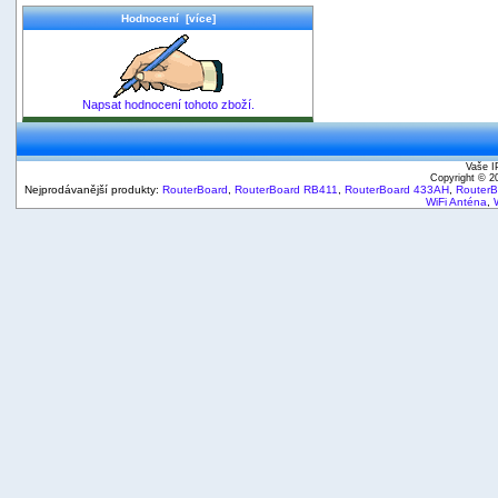
Hodnocení [více]
Napsat hodnocení tohoto zboží.
Vaše I
Copyright © 
Nejprodávanější produkty:
RouterBoard
,
RouterBoard RB411
,
RouterBoard 433AH
,
Router
WiFi Anténa
,