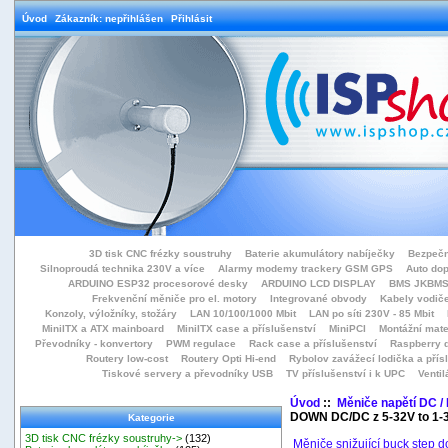
Úvod
Zákazník: nepřihlášen
Přihlásit
3D tisk CNC frézky soustruhy
Baterie akumulátory nabíječky
Bezpečn
Silnoproudá technika 230V a více
Alarmy modemy trackery GSM GPS
Auto do
ARDUINO ESP32 procesorové desky
ARDUINO LCD DISPLAY
BMS JKBMS
Frekvenční měniče pro el. motory
Integrované obvody
Kabely vodiče
Konzoly, výložníky, stožáry
LAN 10/100/1000 Mbit
LAN po síti 230V - 85 Mbit
MiniITX a ATX mainboard
MiniITX case a příslušenství
MiniPCI
Montážní mate
Převodníky - konvertory
PWM regulace
Rack case a příslušenství
Raspberry d
Routery low-cost
Routery Opti Hi-end
Rybolov zavážecí lodička a přísl
Tiskové servery a převodníky USB
TV příslušenství i k UPC
Ventil
Úvod
::
Měniče napětí DC /
DOWN DC/DC z 5-32V to 1-
Kategorie
3D tisk CNC frézky soustruhy->
(132)
Měniče snižující buck step 