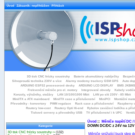
Úvod
Zákazník: nepřihlášen
Přihlásit
3D tisk CNC frézky soustruhy
Baterie akumulátory nabíječky
Bezpečn
Silnoproudá technika 230V a více
Alarmy modemy trackery GSM GPS
Auto do
ARDUINO ESP32 procesorové desky
ARDUINO LCD DISPLAY
BMS JKBMS
Frekvenční měniče pro el. motory
Integrované obvody
Kabely vodiče
Konzoly, výložníky, stožáry
LAN 10/100/1000 Mbit
LAN po síti 230V - 85 Mbit
MiniITX a ATX mainboard
MiniITX case a příslušenství
MiniPCI
Montážní mate
Převodníky - konvertory
PWM regulace
Rack case a příslušenství
Raspberry d
Routery low-cost
Routery Opti Hi-end
Rybolov zavážecí lodička a přísl
Tiskové servery a převodníky USB
TV příslušenství i k UPC
Ventil
Úvod
::
Měniče napětí DC /
DOWN DC/DC z 24V na 12V 
Kategorie
3D tisk CNC frézky soustruhy->
(132)
Měniče snižující buck step 