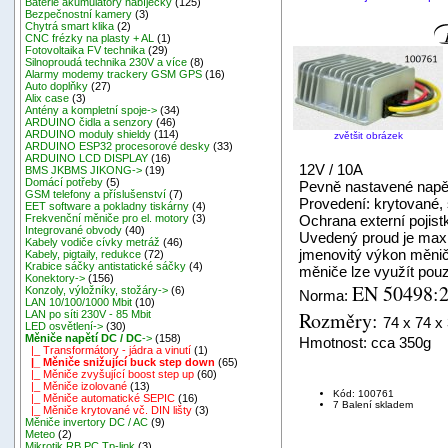
Baterie akumulátory nabíječky
(125)
Bezpečnostní kamery
(3)
Chytrá smart klika
(2)
CNC frézky na plasty + AL
(1)
Fotovoltaika FV technika
(29)
Silnoproudá technika 230V a více
(8)
Alarmy modemy trackery GSM GPS
(16)
Auto doplňky
(27)
Alix case
(3)
Antény a kompletní spoje->
(34)
ARDUINO čidla a senzory
(46)
ARDUINO moduly shieldy
(114)
zvětšit obrázek
ARDUINO ESP32 procesorové desky
(33)
ARDUINO LCD DISPLAY
(16)
12V / 10A
BMS JKBMS JIKONG->
(19)
Domácí potřeby
(5)
Pevně nastavené napět
GSM telefony a příslušenství
(7)
Provedení: krytované,
EET software a pokladny tiskárny
(4)
Ochrana externí pojist
Frekvenční měniče pro el. motory
(3)
Integrované obvody
(40)
Uvedený proud je maxi
Kabely vodiče cívky metráž
(46)
jmenovitý výkon měnič
Kabely, pigtaily, redukce
(72)
Krabice sáčky antistatické sáčky
(4)
měniče lze využít pouz
Konektory->
(156)
EN 50498:2
Konzoly, výložníky, stožáry->
(6)
Norma:
LAN 10/100/1000 Mbit
(10)
Rozměry:
LAN po síti 230V - 85 Mbit
74 x 74 
LED osvětlení->
(30)
Měniče napětí DC / DC
->
(158)
Hmotnost: cca 350g
|_ Transformátory - jádra a vinutí
(1)
|_ Měniče snižující buck step down
(65)
|_ Měniče zvyšující boost step up
(60)
|_ Měniče izolované
(13)
Kód: 100761
|_ Měniče automatické SEPIC
(16)
7 Balení skladem
|_ Měniče krytované vč. DIN lišty
(3)
Měniče invertory DC / AC
(9)
Meteo
(2)
Mikrotik RB,PC,Tp-link
(3)