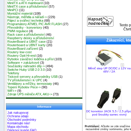
MiniITX a ATX mainboard
(10)
MiniITX case a příslušenství
(57)
MiniPCI
(11)
Montážní materiál
(108)
Nástroje, měřidla a nářadí->
(229)
Pájecí a svářecí technika
(68)
Programátory ATMEL PIC AVR FLASH
(27)
Tento p
Převodníky - konvertory
(40)
Čtvr
PWM regulace
(4)
Rack case a příslušenství
(46)
Raspberry desky a příslušenství
Zákaznící, kte
RouterBoard a UBNT case
(21)
Routerboard a UBNT karty
(20)
RouterBoard zařízení
(2)
Routery low-cost
Routery Opti Hi-end
(16)
Rybolov zavážecí lodička a přísl
(103)
Software + zakázkové
(3)
Součástky náhradní díly->
(494)
Měnič step UP DC/DC z 12V na
Switche Huby USB 2.0 3.0
(10)
48V / 2A
Telefony
Tiskové servery a převodníky USB
(1)
TV příslušenství i k UPC
(4)
Ventilátory a mřížky, termostaty
(46)
Topení Rybolov Pece->
(90)
WiFi->
(9)
Zdroje UPS měniče ATX, AKU->
(73)
Informace
DC konektor JACK 5,5 / 2,5 přípo
Jak nakupovat
pod šroubky samec rovný
Ochrana údajů
Obchodní podmínky
Kontaktujte nás!
Prohlášení:
Ačkoliv se zde snažíme p
Mapa obchodu
nezaviněné změny sortimentu, jeho k
Dárkový kupón FAQ