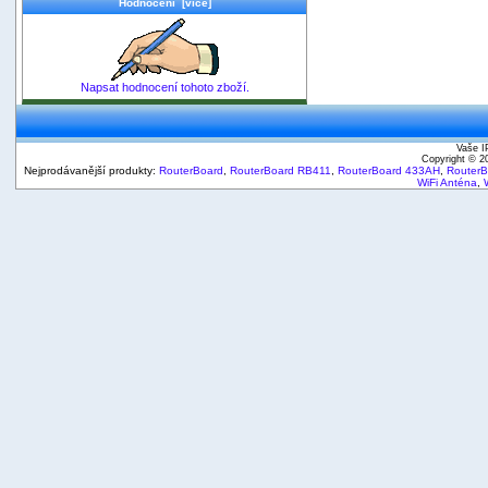
Hodnocení [více]
Napsat hodnocení tohoto zboží.
Vaše I
Copyright © 
Nejprodávanější produkty:
RouterBoard
,
RouterBoard RB411
,
RouterBoard 433AH
,
Router
WiFi Anténa
,