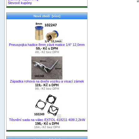
s
Slevové kupóny
Nové zboží [více]
Pneuspojka hadice 8mm závit matice 1/4" 12,0mm
59,- Kč s DPH
49,- Kč bez DPH
Západka rohová na dveře vozíku a visací zámek
119,- Kč s DPH
98,- Kč bez DPH
Těsnění sada na válec EXTOL 418211 408l 2,2kW
198,- Kč s DPH
164,- Kč bez DPH