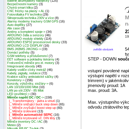
Baterie akumulátory nabíječky
(125)
Bezpečnostní kamery
(3)
Chytrá smart klika
(2)
CNC frézky na plasty + AL
(1)
Fotovoltaika FV technika
(29)
M
Silnoproudá technika 230V a více
(8)
Alarmy modemy trackery GSM GPS
(16)
n
Auto doplňky
(27)
Alix case
(3)
2
Antény a kompletní spoje->
(34)
ARDUINO čidla a senzory
(46)
19
ARDUINO moduly shieldy
(114)
ARDUINO ESP32 procesorové desky
(33)
ARDUINO LCD DISPLAY
(16)
54
BMS JKBMS JIKONG->
(19)
zvětšit obrázek
Domácí potřeby
(5)
ty
GSM telefony a příslušenství
(7)
STEP - DOWN
souč
EET software a pokladny tiskárny
(4)
Frekvenční měniče pro el. motory
(3)
Integrované obvody
(40)
Kabely vodiče cívky metráž
(46)
vstupní povolené nap
Kabely, pigtaily, redukce
(72)
výstupní napětí v roz
Krabice sáčky antistatické sáčky
(4)
trimrem) v jakémkoli
Konektory->
(156)
Konzoly, výložníky, stožáry->
(6)
jmenovitý proud: 1A
LAN 10/100/1000 Mbit
(10)
max. proud: 3A.
LAN po síti 230V - 85 Mbit
LED osvětlení->
(30)
Měniče napětí DC / DC
->
(158)
|_ Transformátory - jádra a vinutí
(1)
Max. výstupního výko
|_ Měniče snižující buck step down
(65)
odvodu ztrátového tep
|_ Měniče zvyšující boost step up
(60)
|_ Měniče izolované
(13)
|_ Měniče automatické SEPIC
(16)
|_ Měniče krytované vč. DIN lišty
(3)
Měniče invertory DC / AC
(9)
Meteo
(2)
Mikrotik RB,PC,Tp-link
(3)