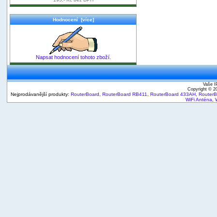
Hodnocení [více]
Napsat hodnocení tohoto zboží.
Vaše I
Copyright © 
Nejprodávanější produkty:
RouterBoard
,
RouterBoard RB411
,
RouterBoard 433AH
,
Router
WiFi Anténa
,