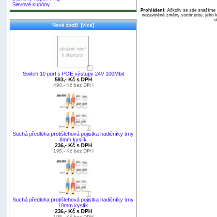
Slevové kupóny
Prohlášení:
Ačkoliv se zde snažíme p
nezaviněné změny sortimentu, jeho k
s
Nové zboží [více]
Switch 10 port s POE výstupy 24V 100Mbit
593,- Kč s DPH
490,- Kč bez DPH
Suchá předloha protišlehová pojistka hadičníky trny
8mm kyslík
236,- Kč s DPH
195,- Kč bez DPH
Suchá předloha protišlehová pojistka hadičníky trny
10mm kyslík
236,- Kč s DPH
195,- Kč bez DPH