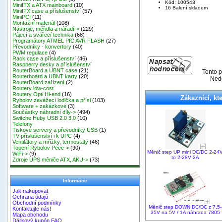
Kód: 100543
MiniITX a ATX mainboard
(10)
16 Balení skladem
MiniITX case a příslušenství
(57)
MiniPCI
(11)
Montážní materiál
(108)
Nástroje, měřidla a nářadí->
(229)
Pájecí a svářecí technika
(68)
Programátory ATMEL PIC AVR FLASH
(27)
Převodníky - konvertory
(40)
PWM regulace
(4)
Rack case a příslušenství
(46)
Raspberry desky a příslušenství
RouterBoard a UBNT case
(21)
Tento p
Routerboard a UBNT karty
(20)
Nedě
RouterBoard zařízení
(2)
Routery low-cost
Routery Opti Hi-end
(16)
Zákaznící, kte
Rybolov zavážecí lodička a přísl
(103)
Software + zakázkové
(3)
Součástky náhradní díly->
(494)
Switche Huby USB 2.0 3.0
(10)
Telefony
Tiskové servery a převodníky USB
(1)
TV příslušenství i k UPC
(4)
Ventilátory a mřížky, termostaty
(46)
Topení Rybolov Pece->
(90)
Měnič step UP mini DC/DC 2-24
WiFi->
(9)
to 2-28V 2A
Zdroje UPS měniče ATX, AKU->
(73)
Informace
Jak nakupovat
Ochrana údajů
Obchodní podmínky
Měnič step DOWN DC/DC z 7,5-
Kontaktujte nás!
35V na 5V / 1A náhrada 7805
Mapa obchodu
Dárkový kupón FAQ