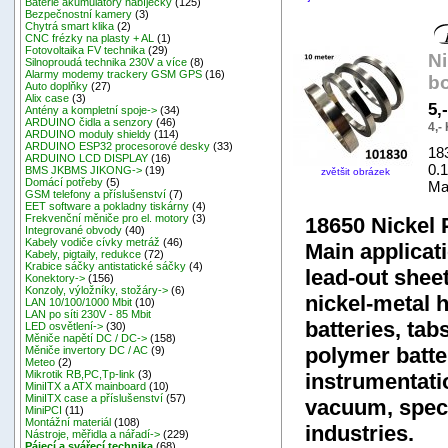
Baterie akumulátory nabíječky
(125)
Bezpečnostní kamery
(3)
Chytrá smart klika
(2)
CNC frézky na plasty + AL
(1)
Fotovoltaika FV technika
(29)
N
Silnoproudá technika 230V a více
(8)
Alarmy modemy trackery GSM GPS
(16)
bo
Auto doplňky
(27)
Alix case
(3)
5,
Antény a kompletní spoje->
(34)
ARDUINO čidla a senzory
(46)
4,-
ARDUINO moduly shieldy
(114)
ARDUINO ESP32 procesorové desky
(33)
18
ARDUINO LCD DISPLAY
(16)
0.
BMS JKBMS JIKONG->
(19)
zvětšit obrázek
Domácí potřeby
(5)
Mat
GSM telefony a příslušenství
(7)
EET software a pokladny tiskárny
(4)
Frekvenční měniče pro el. motory
(3)
18650 Nickel 
Integrované obvody
(40)
Kabely vodiče cívky metráž
(46)
Main applicat
Kabely, pigtaily, redukce
(72)
Krabice sáčky antistatické sáčky
(4)
lead-out sheet
Konektory->
(156)
Konzoly, výložníky, stožáry->
(6)
nickel-metal h
LAN 10/100/1000 Mbit
(10)
LAN po síti 230V - 85 Mbit
batteries, tab
LED osvětlení->
(30)
Měniče napětí DC / DC->
(158)
polymer batte
Měniče invertory DC / AC
(9)
Meteo
(2)
Mikrotik RB,PC,Tp-link
(3)
instrumentati
MiniITX a ATX mainboard
(10)
MiniITX case a příslušenství
(57)
vacuum, speci
MiniPCI
(11)
Montážní materiál
(108)
industries.
Nástroje, měřidla a nářadí->
(229)
Pájecí a svářecí technika
(68)