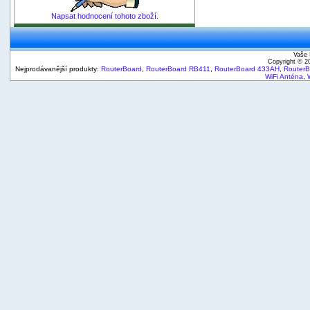
Napsat hodnocení tohoto zboží.
Vaše 
Copyright © 
Nejprodávanější produkty:
RouterBoard
,
RouterBoard RB411
,
RouterBoard 433AH
,
Router
WiFi Anténa
,