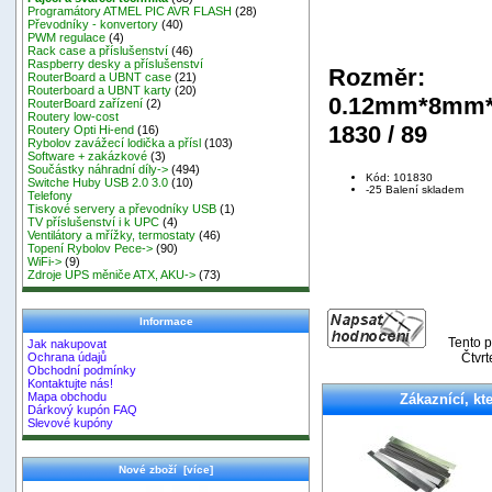
Programátory ATMEL PIC AVR FLASH
(28)
Převodníky - konvertory
(40)
PWM regulace
(4)
Rack case a příslušenství
(46)
Raspberry desky a příslušenství
Rozměr:
RouterBoard a UBNT case
(21)
Routerboard a UBNT karty
(20)
0.12mm*8mm
RouterBoard zařízení
(2)
Routery low-cost
1830 / 89
Routery Opti Hi-end
(16)
Rybolov zavážecí lodička a přísl
(103)
Software + zakázkové
(3)
Součástky náhradní díly->
(494)
Kód: 101830
Switche Huby USB 2.0 3.0
(10)
-25 Balení skladem
Telefony
Tiskové servery a převodníky USB
(1)
TV příslušenství i k UPC
(4)
Ventilátory a mřížky, termostaty
(46)
Topení Rybolov Pece->
(90)
WiFi->
(9)
Zdroje UPS měniče ATX, AKU->
(73)
Informace
Tento p
Jak nakupovat
Čtvr
Ochrana údajů
Obchodní podmínky
Kontaktujte nás!
Mapa obchodu
Zákaznící, kte
Dárkový kupón FAQ
Slevové kupóny
Nové zboží [více]