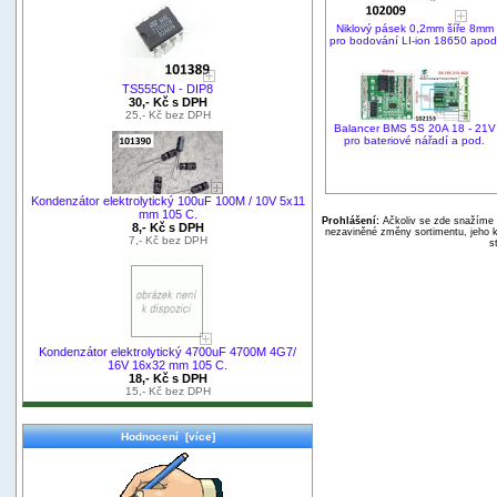
Niklový pásek 0,2mm šíře 8mm
pro bodování LI-ion 18650 apod
TS555CN - DIP8
30,- Kč s DPH
25,- Kč bez DPH
Balancer BMS 5S 20A 18 - 21V
pro bateriové nářadí a pod.
Kondenzátor elektrolytický 100uF 100M / 10V 5x11
mm 105 C.
Prohlášení:
Ačkoliv se zde snažíme p
8,- Kč s DPH
nezaviněné změny sortimentu, jeho k
7,- Kč bez DPH
s
Kondenzátor elektrolytický 4700uF 4700M 4G7/
16V 16x32 mm 105 C.
18,- Kč s DPH
15,- Kč bez DPH
Hodnocení [více]