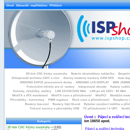
Úvod
Zákazník: nepřihlášen
Přihlásit
3D tisk CNC frézky soustruhy
Baterie akumulátory nabíječky
Bezpečn
Silnoproudá technika 230V a více
Alarmy modemy trackery GSM GPS
Auto do
ARDUINO ESP32 procesorové desky
ARDUINO LCD DISPLAY
BMS JKBMS
Frekvenční měniče pro el. motory
Integrované obvody
Kabely vodiče
Konzoly, výložníky, stožáry
LAN 10/100/1000 Mbit
LAN po síti 230V - 85 Mbit
MiniITX a ATX mainboard
MiniITX case a příslušenství
MiniPCI
Montážní mate
Převodníky - konvertory
PWM regulace
Rack case a příslušenství
Raspberry d
Routery low-cost
Routery Opti Hi-end
Rybolov zavážecí lodička a přísl
Tiskové servery a převodníky USB
TV příslušenství i k UPC
Ventil
Úvod
::
Pájecí a svářecí te
ion 18650 apod.
Kategorie
3D tisk CNC frézky soustruhy->
(132)
Pájecí a svářecí technika