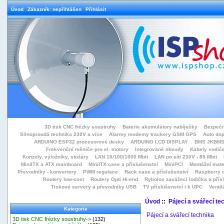
Úvod
Zákazník: nepřihlášen
Přihlásit
3D tisk CNC frézky soustruhy
Baterie akumulátory nabíječky
Bezpečn
Silnoproudá technika 230V a více
Alarmy modemy trackery GSM GPS
Auto do
ARDUINO ESP32 procesorové desky
ARDUINO LCD DISPLAY
BMS JKBMS
Frekvenční měniče pro el. motory
Integrované obvody
Kabely vodiče
Konzoly, výložníky, stožáry
LAN 10/100/1000 Mbit
LAN po síti 230V - 85 Mbit
MiniITX a ATX mainboard
MiniITX case a příslušenství
MiniPCI
Montážní mate
Převodníky - konvertory
PWM regulace
Rack case a příslušenství
Raspberry d
Routery low-cost
Routery Opti Hi-end
Rybolov zavážecí lodička a přísl
Tiskové servery a převodníky USB
TV příslušenství i k UPC
Ventil
Úvod
::
Pájecí a svářecí te
Kategorie
Pájecí a svářecí technika
3D tisk CNC frézky soustruhy->
(132)