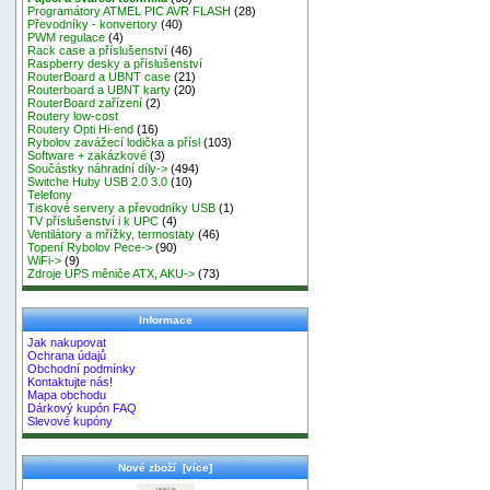
Programátory ATMEL PIC AVR FLASH
(28)
Převodníky - konvertory
(40)
PWM regulace
(4)
Rack case a příslušenství
(46)
Raspberry desky a příslušenství
RouterBoard a UBNT case
(21)
Routerboard a UBNT karty
(20)
RouterBoard zařízení
(2)
Routery low-cost
Routery Opti Hi-end
(16)
Rybolov zavážecí lodička a přísl
(103)
Software + zakázkové
(3)
Součástky náhradní díly->
(494)
Switche Huby USB 2.0 3.0
(10)
Telefony
Tiskové servery a převodníky USB
(1)
TV příslušenství i k UPC
(4)
Ventilátory a mřížky, termostaty
(46)
Topení Rybolov Pece->
(90)
WiFi->
(9)
Zdroje UPS měniče ATX, AKU->
(73)
Informace
Jak nakupovat
Ochrana údajů
Obchodní podmínky
Kontaktujte nás!
Mapa obchodu
Dárkový kupón FAQ
Slevové kupóny
Nové zboží [více]