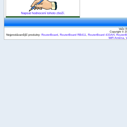
Napsat hodnocení tohoto zboží.
Vaše I
Copyright © 
Nejprodávanější produkty:
RouterBoard
,
RouterBoard RB411
,
RouterBoard 433AH
,
Router
WiFi Anténa
,