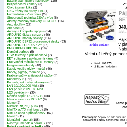
Baterie akumulátory nabíječky
(125)
Bezpečnostní kamery
(3)
Chytrá smart klika
(2)
CNC frézky na plasty + AL
(1)
Páj
Fotovoltaika FV technika
(29)
Silnoproudá technika 230V a více
(8)
SE
Alarmy modemy trackery GSM GPS
(16)
Auto doplňky
(27)
349
Alix case
(3)
Antény a kompletní spoje->
(34)
288,
ARDUINO čidla a senzory
(46)
ARDUINO moduly shieldy
(114)
Pájk
ARDUINO ESP32 procesorové desky
(33)
v pl
zvětšit obrázek
ARDUINO LCD DISPLAY
(16)
Nabí
BMS JKBMS JIKONG->
(19)
Domácí potřeby
(5)
Velmi užitečný pomocní
GSM telefony a příslušenství
(7)
EET software a pokladny tiskárny
(4)
Frekvenční měniče pro el. motory
(3)
Kód: 102475
Integrované obvody
(40)
2 Balení skladem
Kabely vodiče cívky metráž
(46)
Kabely, pigtaily, redukce
(72)
Krabice sáčky antistatické sáčky
(4)
Konektory->
(156)
Konzoly, výložníky, stožáry->
(6)
LAN 10/100/1000 Mbit
(10)
LAN po síti 230V - 85 Mbit
LED osvětlení->
(30)
Měniče napětí DC / DC->
(158)
Měniče invertory DC / AC
(9)
Meteo
(2)
Tento p
Mikrotik RB,PC,Tp-link
(3)
Pát
MiniITX a ATX mainboard
(10)
MiniITX case a příslušenství
(57)
MiniPCI
(11)
Prohlášení:
Ačkoliv se zde snažíme p
Montážní materiál
(108)
nezaviněné změny sortimentu, jeho k
s
Nástroje, měřidla a nářadí->
(229)
Pájecí a svářecí technika
(68)