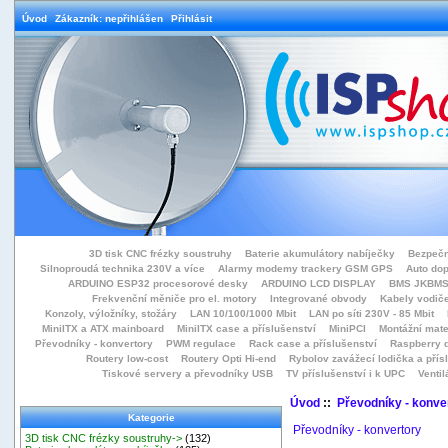
Úvod
Zákazník: nepřihlášen
Přihlásit
3D tisk CNC frézky soustruhy
Baterie akumulátory nabíječky
Bezpečn
Silnoproudá technika 230V a více
Alarmy modemy trackery GSM GPS
Auto do
ARDUINO ESP32 procesorové desky
ARDUINO LCD DISPLAY
BMS JKBMS
Frekvenční měniče pro el. motory
Integrované obvody
Kabely vodiče
Konzoly, výložníky, stožáry
LAN 10/100/1000 Mbit
LAN po síti 230V - 85 Mbit
MiniITX a ATX mainboard
MiniITX case a příslušenství
MiniPCI
Montážní mate
Převodníky - konvertory
PWM regulace
Rack case a příslušenství
Raspberry d
Routery low-cost
Routery Opti Hi-end
Rybolov zavážecí lodička a přísl
Tiskové servery a převodníky USB
TV příslušenství i k UPC
Ventil
Úvod
::
Převodníky - konve
Kategorie
Převodníky - konvertory
3D tisk CNC frézky soustruhy->
(132)