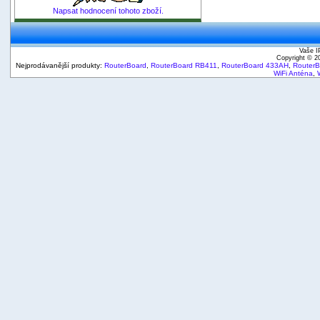
Napsat hodnocení tohoto zboží.
Vaše I
Copyright © 
Nejprodávanější produkty:
RouterBoard
,
RouterBoard RB411
,
RouterBoard 433AH
,
Router
WiFi Anténa
,