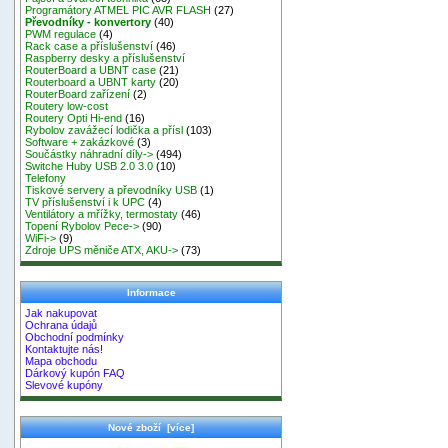
Programátory ATMEL PIC AVR FLASH
(27)
Převodníky - konvertory
(40)
PWM regulace
(4)
Rack case a příslušenství
(46)
Raspberry desky a příslušenství
RouterBoard a UBNT case
(21)
Routerboard a UBNT karty
(20)
RouterBoard zařízení
(2)
Routery low-cost
Routery Opti Hi-end
(16)
Rybolov zavážecí lodička a přísl
(103)
Software + zakázkové
(3)
Součástky náhradní díly->
(494)
Switche Huby USB 2.0 3.0
(10)
Telefony
Tiskové servery a převodníky USB
(1)
TV příslušenství i k UPC
(4)
Ventilátory a mřížky, termostaty
(46)
Topení Rybolov Pece->
(90)
WiFi->
(9)
Zdroje UPS měniče ATX, AKU->
(73)
Informace
Jak nakupovat
Ochrana údajů
Obchodní podmínky
Kontaktujte nás!
Mapa obchodu
Dárkový kupón FAQ
Slevové kupóny
Nové zboží [více]