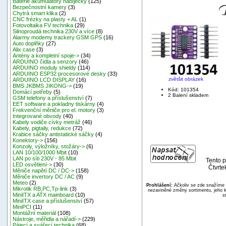
Baterie akumulátory nabíječky
(125)
Bezpečnostní kamery
(3)
Chytrá smart klika
(2)
CNC frézky na plasty + AL
(1)
Fotovoltaika FV technika
(29)
Silnoproudá technika 230V a více
(8)
Alarmy modemy trackery GSM GPS
(16)
Auto doplňky
(27)
Alix case
(3)
Antény a kompletní spoje->
(34)
ARDUINO čidla a senzory
(46)
ARDUINO moduly shieldy
(114)
ARDUINO ESP32 procesorové desky
(33)
zvětšit obrázek
ARDUINO LCD DISPLAY
(16)
BMS JKBMS JIKONG->
(19)
Kód: 101354
Domácí potřeby
(5)
2 Balení skladem
GSM telefony a příslušenství
(7)
EET software a pokladny tiskárny
(4)
Frekvenční měniče pro el. motory
(3)
Integrované obvody
(40)
Kabely vodiče cívky metráž
(46)
Kabely, pigtaily, redukce
(72)
Krabice sáčky antistatické sáčky
(4)
Konektory->
(156)
Konzoly, výložníky, stožáry->
(6)
LAN 10/100/1000 Mbit
(10)
LAN po síti 230V - 85 Mbit
Tento p
LED osvětlení->
(30)
Čtvrte
Měniče napětí DC / DC->
(158)
Měniče invertory DC / AC
(9)
Meteo
(2)
Prohlášení:
Ačkoliv se zde snažíme p
Mikrotik RB,PC,Tp-link
(3)
nezaviněné změny sortimentu, jeho k
MiniITX a ATX mainboard
(10)
s
MiniITX case a příslušenství
(57)
MiniPCI
(11)
Montážní materiál
(108)
Nástroje, měřidla a nářadí->
(229)
Pájecí a svářecí technika
(68)