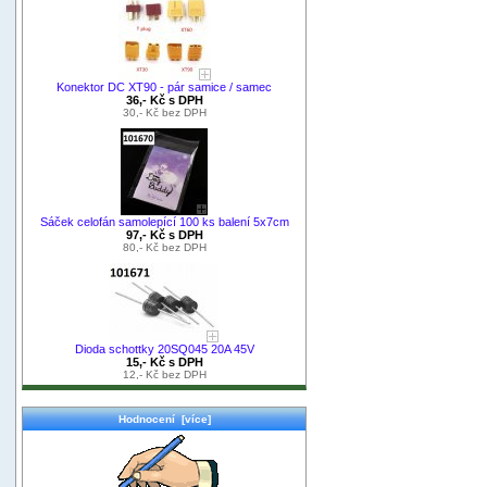
Konektor DC XT90 - pár samice / samec
36,- Kč s DPH
30,- Kč bez DPH
Sáček celofán samolepící 100 ks balení 5x7cm
97,- Kč s DPH
80,- Kč bez DPH
Dioda schottky 20SQ045 20A 45V
15,- Kč s DPH
12,- Kč bez DPH
Hodnocení [více]