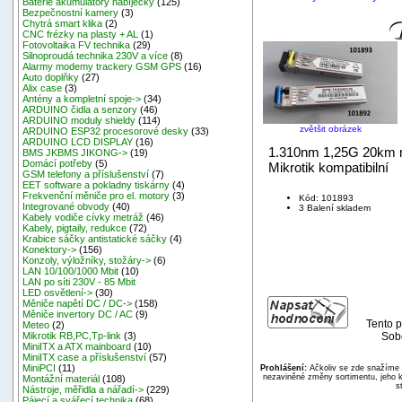
Baterie akumulátory nabíječky
(125)
Bezpečnostní kamery
(3)
Chytrá smart klika
(2)
CNC frézky na plasty + AL
(1)
Fotovoltaika FV technika
(29)
Silnoproudá technika 230V a více
(8)
Alarmy modemy trackery GSM GPS
(16)
Auto doplňky
(27)
Alix case
(3)
Antény a kompletní spoje->
(34)
ARDUINO čidla a senzory
(46)
ARDUINO moduly shieldy
(114)
zvětšit obrázek
ARDUINO ESP32 procesorové desky
(33)
ARDUINO LCD DISPLAY
(16)
1.310nm 1,25G 20km 
BMS JKBMS JIKONG->
(19)
Domácí potřeby
(5)
Mikrotik kompatibilní
GSM telefony a příslušenství
(7)
EET software a pokladny tiskárny
(4)
Frekvenční měniče pro el. motory
(3)
Kód: 101893
Integrované obvody
(40)
3 Balení skladem
Kabely vodiče cívky metráž
(46)
Kabely, pigtaily, redukce
(72)
Krabice sáčky antistatické sáčky
(4)
Konektory->
(156)
Konzoly, výložníky, stožáry->
(6)
LAN 10/100/1000 Mbit
(10)
LAN po síti 230V - 85 Mbit
LED osvětlení->
(30)
Měniče napětí DC / DC->
(158)
Měniče invertory DC / AC
(9)
Tento p
Meteo
(2)
Sobo
Mikrotik RB,PC,Tp-link
(3)
MiniITX a ATX mainboard
(10)
MiniITX case a příslušenství
(57)
MiniPCI
(11)
Prohlášení:
Ačkoliv se zde snažíme p
nezaviněné změny sortimentu, jeho k
Montážní materiál
(108)
s
Nástroje, měřidla a nářadí->
(229)
Pájecí a svářecí technika
(68)