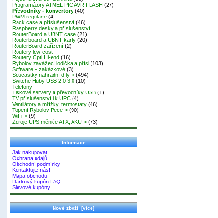
Programátory ATMEL PIC AVR FLASH
(27)
Převodníky - konvertory
(40)
PWM regulace
(4)
Rack case a příslušenství
(46)
Raspberry desky a příslušenství
RouterBoard a UBNT case
(21)
Routerboard a UBNT karty
(20)
RouterBoard zařízení
(2)
Routery low-cost
Routery Opti Hi-end
(16)
Rybolov zavážecí lodička a přísl
(103)
Software + zakázkové
(3)
Součástky náhradní díly->
(494)
Switche Huby USB 2.0 3.0
(10)
Telefony
Tiskové servery a převodníky USB
(1)
TV příslušenství i k UPC
(4)
Ventilátory a mřížky, termostaty
(46)
Topení Rybolov Pece->
(90)
WiFi->
(9)
Zdroje UPS měniče ATX, AKU->
(73)
Informace
Jak nakupovat
Ochrana údajů
Obchodní podmínky
Kontaktujte nás!
Mapa obchodu
Dárkový kupón FAQ
Slevové kupóny
Nové zboží [více]