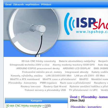
Úvod
Zákazník: nepřihlášen
Přihlásit
3D tisk CNC frézky soustruhy
Baterie akumulátory nabíječky
Bezpečn
Silnoproudá technika 230V a více
Alarmy modemy trackery GSM GPS
Auto do
ARDUINO ESP32 procesorové desky
ARDUINO LCD DISPLAY
BMS JKBMS
Frekvenční měniče pro el. motory
Integrované obvody
Kabely vodiče
Konzoly, výložníky, stožáry
LAN 10/100/1000 Mbit
LAN po síti 230V - 85 Mbit
MiniITX a ATX mainboard
MiniITX case a příslušenství
MiniPCI
Montážní mate
Převodníky - konvertory
PWM regulace
Rack case a příslušenství
Raspberry d
Routery low-cost
Routery Opti Hi-end
Rybolov zavážecí lodička a přísl
Tiskové servery a převodníky USB
TV příslušenství i k UPC
Ventil
Úvod
::
Převodníky - konve
20km žlutý
Kategorie
3D tisk CNC frézky soustruhy->
(132)
Převodníky - konvertory