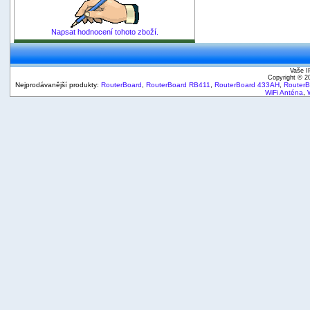
Napsat hodnocení tohoto zboží.
Vaše I
Copyright © 
Nejprodávanější produkty:
RouterBoard
,
RouterBoard RB411
,
RouterBoard 433AH
,
Router
WiFi Anténa
,