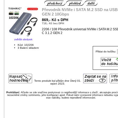
Převodník NVMe i SATA M.2 SSD na USB-
GEN 2 10Gbps
869,- Kč s DPH
718,- Kč bez DPH
2206 / 108 Převodník universal NVMe i SATA M.2 S
C 3.1.2 GEN 2
zvětšit obrázek
Kód: 102206
3 Balení skladem
Přidat do košíku:
Tento produkt byl přidán dne Úterý 01.
srpen 2023.
Prohlášení:
Ačkoliv se zde snažíme poskytovat co nejpřesnější informace o zboží, akceptujte pros
nezaviněné změny sortimentu, jeho konfiguraci apod. Pokud námi vystavené informace nebudou vyja
stav nabídky, budete neprodleně informováni.