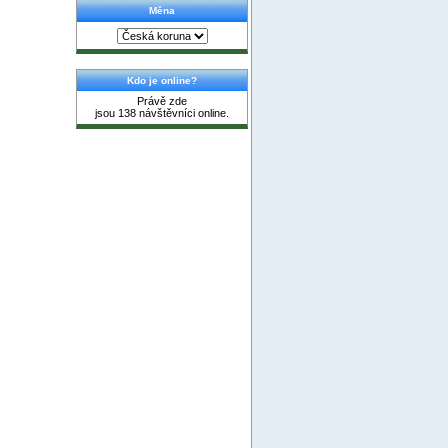
Měna
Kdo je online?
Právě zde
jsou 138 návštěvníci online.