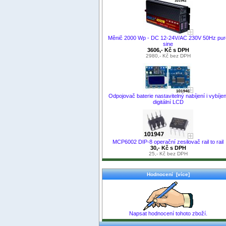
Měnič 2000 Wp - DC 12-24V/AC 230V 50Hz pur
sine
3606,- Kč s DPH
2980,- Kč bez DPH
Odpojovač baterie nastavitelný nabíjení i vybíjen
digitální LCD
MCP6002 DIP-8 operační zesilovač rail to rail
30,- Kč s DPH
25,- Kč bez DPH
Hodnocení [více]
Napsat hodnocení tohoto zboží.