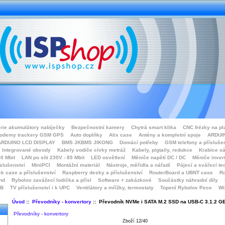
rie akumulátory nabíječky
Bezpečnostní kamery
Chytrá smart klika
CNC frézky na pl
odemy trackery GSM GPS
Auto doplňky
Alix case
Antény a kompletní spoje
ARDUIN
ARDUINO LCD DISPLAY
BMS JKBMS JIKONG
Domácí potřeby
GSM telefony a přísluše
Integrované obvody
Kabely vodiče cívky metráž
Kabely, pigtaily, redukce
Krabice sá
0 Mbit
LAN po síti 230V - 85 Mbit
LED osvětlení
Měniče napětí DC / DC
Měniče inver
íslušenství
MiniPCI
Montážní materiál
Nástroje, měřidla a nářadí
Pájecí a svářecí te
k case a příslušenství
Raspberry desky a příslušenství
RouterBoard a UBNT case
Ro
nd
Rybolov zavážecí lodička a přísl
Software + zakázkové
Součástky náhradní díly
SB
TV příslušenství i k UPC
Ventilátory a mřížky, termostaty
Topení Rybolov Pece
Wi
Úvod
::
Převodníky - konvertory
:: Převodník NVMe i SATA M.2 SSD na USB-C 3.1.2 G
Převodníky - konvertory
Zboží 12/40