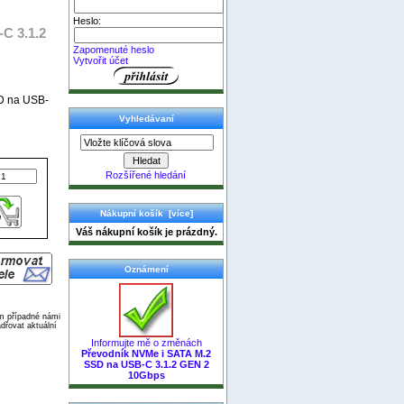
Heslo:
C 3.1.2
Zapomenuté heslo
Vytvořit účet
SD na USB-
Vyhledávaní
Rozšířené hledání
Nákupní košík [více]
Váš nákupní košík je prázdný.
Oznámení
ím případné námi
dřovat aktuální
Informujte mě o změnách
Převodník NVMe i SATA M.2
SSD na USB-C 3.1.2 GEN 2
10Gbps