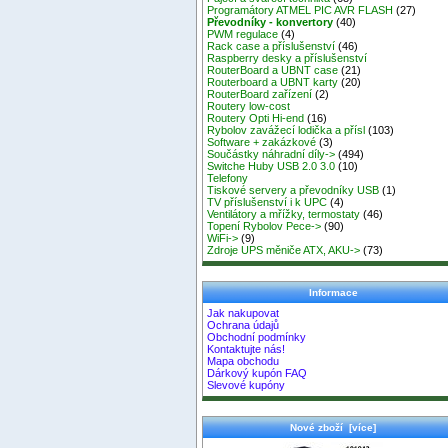
Programátory ATMEL PIC AVR FLASH
(27)
Převodníky - konvertory
(40)
PWM regulace
(4)
Rack case a příslušenství
(46)
Raspberry desky a příslušenství
RouterBoard a UBNT case
(21)
Routerboard a UBNT karty
(20)
RouterBoard zařízení
(2)
Routery low-cost
Routery Opti Hi-end
(16)
Rybolov zavážecí lodička a přísl
(103)
Software + zakázkové
(3)
Součástky náhradní díly->
(494)
Switche Huby USB 2.0 3.0
(10)
Telefony
Tiskové servery a převodníky USB
(1)
TV příslušenství i k UPC
(4)
Ventilátory a mřížky, termostaty
(46)
Topení Rybolov Pece->
(90)
WiFi->
(9)
Zdroje UPS měniče ATX, AKU->
(73)
Informace
Jak nakupovat
Ochrana údajů
Obchodní podmínky
Kontaktujte nás!
Mapa obchodu
Dárkový kupón FAQ
Slevové kupóny
Nové zboží [více]