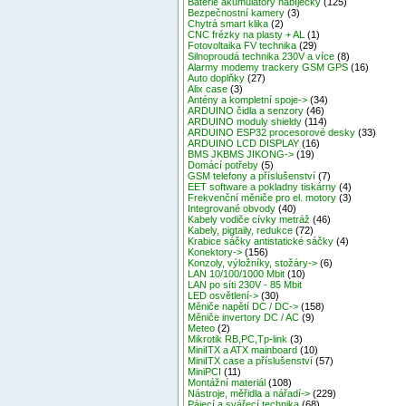
Baterie akumulátory nabíječky
(125)
Bezpečnostní kamery
(3)
Chytrá smart klika
(2)
CNC frézky na plasty + AL
(1)
Fotovoltaika FV technika
(29)
Silnoproudá technika 230V a více
(8)
Alarmy modemy trackery GSM GPS
(16)
Auto doplňky
(27)
Alix case
(3)
Antény a kompletní spoje->
(34)
ARDUINO čidla a senzory
(46)
ARDUINO moduly shieldy
(114)
ARDUINO ESP32 procesorové desky
(33)
ARDUINO LCD DISPLAY
(16)
BMS JKBMS JIKONG->
(19)
Domácí potřeby
(5)
GSM telefony a příslušenství
(7)
EET software a pokladny tiskárny
(4)
Frekvenční měniče pro el. motory
(3)
Integrované obvody
(40)
Kabely vodiče cívky metráž
(46)
Kabely, pigtaily, redukce
(72)
Krabice sáčky antistatické sáčky
(4)
Konektory->
(156)
Konzoly, výložníky, stožáry->
(6)
LAN 10/100/1000 Mbit
(10)
LAN po síti 230V - 85 Mbit
LED osvětlení->
(30)
Měniče napětí DC / DC->
(158)
Měniče invertory DC / AC
(9)
Meteo
(2)
Mikrotik RB,PC,Tp-link
(3)
MiniITX a ATX mainboard
(10)
MiniITX case a příslušenství
(57)
MiniPCI
(11)
Montážní materiál
(108)
Nástroje, měřidla a nářadí->
(229)
Pájecí a svářecí technika
(68)