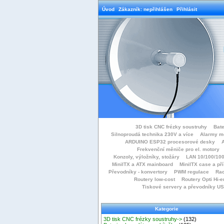
Úvod
Zákazník: nepřihlášen
Přihlásit
3D tisk CNC frézky soustruhy
Bate
Silnoproudá technika 230V a více
Alarmy m
ARDUINO ESP32 procesorové desky
Frekvenční měniče pro el. motory
Konzoly, výložníky, stožáry
LAN 10/100/100
MiniITX a ATX mainboard
MiniITX case a př
Převodníky - konvertory
PWM regulace
Rac
Routery low-cost
Routery Opti Hi-e
Tiskové servery a převodníky U
Kategorie
3D tisk CNC frézky soustruhy->
(132)