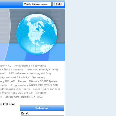
asty + AL
Fotovoltaika FV technika
O čidla a senzory
ARDUINO moduly shieldy
nství
EET software a pokladny tiskárny
čky antistatické sáčky
Konektory
tory DC / AC
Meteo
Mikrotik RB,PC,Tp-link
chnika
Programátory ATMEL PIC AVR FLASH
uterboard a UBNT karty
RouterBoard zařízení
Switche Huby USB 2.0 3.0
Telefony
Fi
Zdroje UPS měniče ATX, AKU
EN 2 10Gbps
Přihlášení
Email: