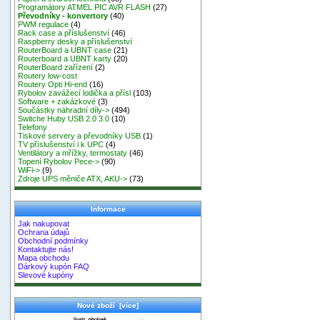
Programátory ATMEL PIC AVR FLASH
(27)
Převodníky - konvertory
(40)
PWM regulace
(4)
Rack case a příslušenství
(46)
Raspberry desky a příslušenství
RouterBoard a UBNT case
(21)
Routerboard a UBNT karty
(20)
RouterBoard zařízení
(2)
Routery low-cost
Routery Opti Hi-end
(16)
Rybolov zavážecí lodička a přísl
(103)
Software + zakázkové
(3)
Součástky náhradní díly->
(494)
Switche Huby USB 2.0 3.0
(10)
Telefony
Tiskové servery a převodníky USB
(1)
TV příslušenství i k UPC
(4)
Ventilátory a mřížky, termostaty
(46)
Topení Rybolov Pece->
(90)
WiFi->
(9)
Zdroje UPS měniče ATX, AKU->
(73)
Informace
Jak nakupovat
Ochrana údajů
Obchodní podmínky
Kontaktujte nás!
Mapa obchodu
Dárkový kupón FAQ
Slevové kupóny
Nové zboží [více]