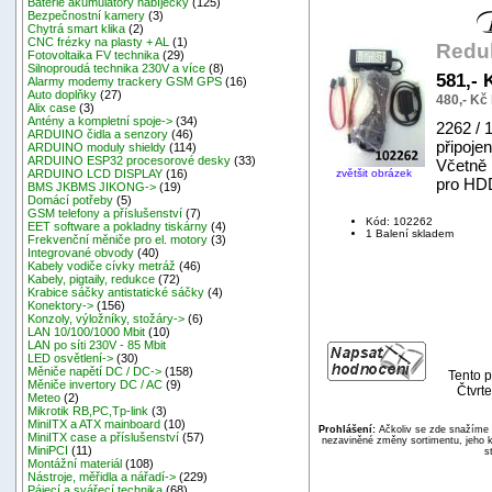
Baterie akumulátory nabíječky
(125)
Bezpečnostní kamery
(3)
Chytrá smart klika
(2)
CNC frézky na plasty + AL
(1)
Redu
Fotovoltaika FV technika
(29)
Silnoproudá technika 230V a více
(8)
581,- 
Alarmy modemy trackery GSM GPS
(16)
Auto doplňky
(27)
480,- Kč
Alix case
(3)
Antény a kompletní spoje->
(34)
2262 / 
ARDUINO čidla a senzory
(46)
připoje
ARDUINO moduly shieldy
(114)
ARDUINO ESP32 procesorové desky
(33)
Včetně 
zvětšit obrázek
ARDUINO LCD DISPLAY
(16)
pro HD
BMS JKBMS JIKONG->
(19)
Domácí potřeby
(5)
GSM telefony a příslušenství
(7)
Kód: 102262
EET software a pokladny tiskárny
(4)
1 Balení skladem
Frekvenční měniče pro el. motory
(3)
Integrované obvody
(40)
Kabely vodiče cívky metráž
(46)
Kabely, pigtaily, redukce
(72)
Krabice sáčky antistatické sáčky
(4)
Konektory->
(156)
Konzoly, výložníky, stožáry->
(6)
LAN 10/100/1000 Mbit
(10)
LAN po síti 230V - 85 Mbit
LED osvětlení->
(30)
Měniče napětí DC / DC->
(158)
Tento p
Měniče invertory DC / AC
(9)
Čtvrte
Meteo
(2)
Mikrotik RB,PC,Tp-link
(3)
MiniITX a ATX mainboard
(10)
Prohlášení:
Ačkoliv se zde snažíme p
MiniITX case a příslušenství
(57)
nezaviněné změny sortimentu, jeho k
MiniPCI
(11)
s
Montážní materiál
(108)
Nástroje, měřidla a nářadí->
(229)
Pájecí a svářecí technika
(68)