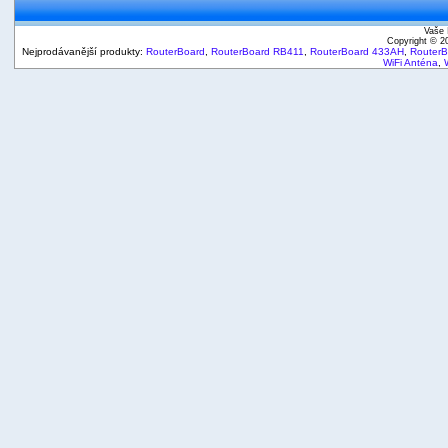
Vaše 
Copyright © 
Nejprodávanější produkty:
RouterBoard
,
RouterBoard RB411
,
RouterBoard 433AH
,
Router
WiFi Anténa
,