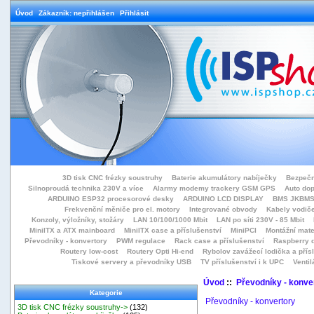
Úvod
Zákazník: nepřihlášen
Přihlásit
3D tisk CNC frézky soustruhy
Baterie akumulátory nabíječky
Bezpečn
Silnoproudá technika 230V a více
Alarmy modemy trackery GSM GPS
Auto do
ARDUINO ESP32 procesorové desky
ARDUINO LCD DISPLAY
BMS JKBMS
Frekvenční měniče pro el. motory
Integrované obvody
Kabely vodiče
Konzoly, výložníky, stožáry
LAN 10/100/1000 Mbit
LAN po síti 230V - 85 Mbit
MiniITX a ATX mainboard
MiniITX case a příslušenství
MiniPCI
Montážní mate
Převodníky - konvertory
PWM regulace
Rack case a příslušenství
Raspberry d
Routery low-cost
Routery Opti Hi-end
Rybolov zavážecí lodička a přísl
Tiskové servery a převodníky USB
TV příslušenství i k UPC
Ventil
Úvod
::
Převodníky - konve
Kategorie
Převodníky - konvertory
3D tisk CNC frézky soustruhy->
(132)