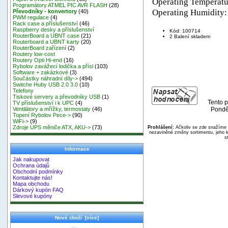
Operating Tempera
Programátory ATMEL PIC AVR FLASH
(28)
Operating Humidity:
Převodníky - konvertory
(40)
PWM regulace
(4)
Rack case a příslušenství
(46)
Raspberry desky a příslušenství
Kód: 100714
RouterBoard a UBNT case
(21)
2 Balení skladem
Routerboard a UBNT karty
(20)
RouterBoard zařízení
(2)
Routery low-cost
Routery Opti Hi-end
(16)
Rybolov zavážecí lodička a přísl
(103)
Software + zakázkové
(3)
Součástky náhradní díly->
(494)
Switche Huby USB 2.0 3.0
(10)
Telefony
Tiskové servery a převodníky USB
(1)
Tento p
TV příslušenství i k UPC
(4)
Ponděl
Ventilátory a mřížky, termostaty
(46)
Topení Rybolov Pece->
(90)
WiFi->
(9)
Zdroje UPS měniče ATX, AKU->
(73)
Prohlášení:
Ačkoliv se zde snažíme p
nezaviněné změny sortimentu, jeho k
s
Informace
Jak nakupovat
Ochrana údajů
Obchodní podmínky
Kontaktujte nás!
Mapa obchodu
Dárkový kupón FAQ
Slevové kupóny
Nové zboží [více]