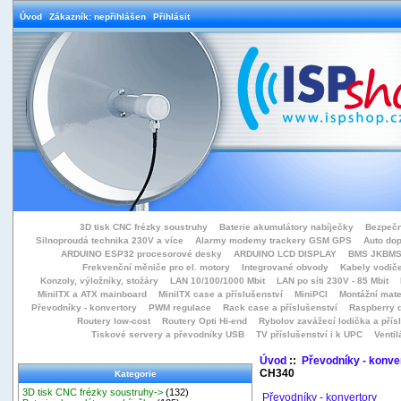
Úvod
Zákazník: nepřihlášen
Přihlásit
3D tisk CNC frézky soustruhy
Baterie akumulátory nabíječky
Bezpečn
Silnoproudá technika 230V a více
Alarmy modemy trackery GSM GPS
Auto do
ARDUINO ESP32 procesorové desky
ARDUINO LCD DISPLAY
BMS JKBMS
Frekvenční měniče pro el. motory
Integrované obvody
Kabely vodiče
Konzoly, výložníky, stožáry
LAN 10/100/1000 Mbit
LAN po síti 230V - 85 Mbit
MiniITX a ATX mainboard
MiniITX case a příslušenství
MiniPCI
Montážní mate
Převodníky - konvertory
PWM regulace
Rack case a příslušenství
Raspberry d
Routery low-cost
Routery Opti Hi-end
Rybolov zavážecí lodička a přísl
Tiskové servery a převodníky USB
TV příslušenství i k UPC
Ventil
Úvod
::
Převodníky - konve
CH340
Kategorie
3D tisk CNC frézky soustruhy->
(132)
Převodníky - konvertory