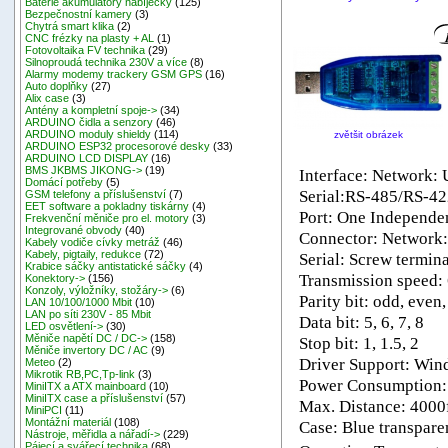
Baterie akumulátory nabíječky
(125)
Bezpečnostní kamery
(3)
Chytrá smart klika
(2)
CNC frézky na plasty + AL
(1)
Fotovoltaika FV technika
(29)
Silnoproudá technika 230V a více
(8)
Alarmy modemy trackery GSM GPS
(16)
Auto doplňky
(27)
Alix case
(3)
Antény a kompletní spoje->
(34)
ARDUINO čidla a senzory
(46)
ARDUINO moduly shieldy
(114)
zvětšit obrázek
ARDUINO ESP32 procesorové desky
(33)
ARDUINO LCD DISPLAY
(16)
BMS JKBMS JIKONG->
(19)
Interface: Network:
Domácí potřeby
(5)
Serial:RS-485/RS-4
GSM telefony a příslušenství
(7)
EET software a pokladny tiskárny
(4)
Port: One Independe
Frekvenční měniče pro el. motory
(3)
Integrované obvody
(40)
Connector: Network:
Kabely vodiče cívky metráž
(46)
Kabely, pigtaily, redukce
(72)
Serial: Screw termina
Krabice sáčky antistatické sáčky
(4)
Transmission speed:
Konektory->
(156)
Konzoly, výložníky, stožáry->
(6)
Parity bit: odd, even
LAN 10/100/1000 Mbit
(10)
LAN po síti 230V - 85 Mbit
Data bit: 5, 6, 7, 8
LED osvětlení->
(30)
Měniče napětí DC / DC->
(158)
Stop bit: 1, 1.5, 2
Měniče invertory DC / AC
(9)
Driver Support: Win
Meteo
(2)
Mikrotik RB,PC,Tp-link
(3)
Power Consumption
MiniITX a ATX mainboard
(10)
MiniITX case a příslušenství
(57)
Max. Distance: 400
MiniPCI
(11)
Montážní materiál
(108)
Case: Blue transpar
Nástroje, měřidla a nářadí->
(229)
Pájecí a svářecí technika
(68)