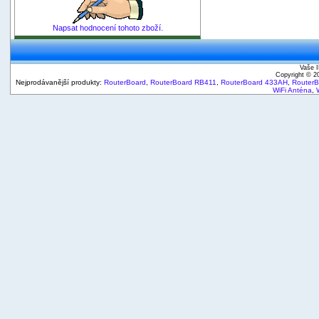
Napsat hodnocení tohoto zboží.
Vaše I
Copyright © 
Nejprodávanější produkty:
RouterBoard
,
RouterBoard RB411
,
RouterBoard 433AH
,
Router
WiFi Anténa
,