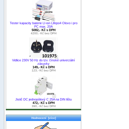
Tester kapacity baterie LI-ion Lifepo4 Olovo i pro
PC max. 20A
5082,- Kč s DPH
4200,- Kč bez DPH
Vidlice 230V 50 Hz do tzv. čínské univerzální
zásuvky
149,- Kč s DPH
123,- Kč bez DPH
Jistič DC jednopólový C 25A na DIN lištu
472,- Kč s DPH
390,- Kč bez DPH
Hodnocení [více]