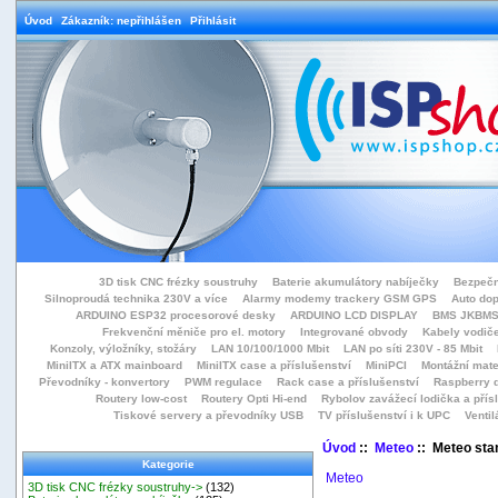
Úvod
Zákazník: nepřihlášen
Přihlásit
3D tisk CNC frézky soustruhy
Baterie akumulátory nabíječky
Bezpečn
Silnoproudá technika 230V a více
Alarmy modemy trackery GSM GPS
Auto do
ARDUINO ESP32 procesorové desky
ARDUINO LCD DISPLAY
BMS JKBMS
Frekvenční měniče pro el. motory
Integrované obvody
Kabely vodiče
Konzoly, výložníky, stožáry
LAN 10/100/1000 Mbit
LAN po síti 230V - 85 Mbit
MiniITX a ATX mainboard
MiniITX case a příslušenství
MiniPCI
Montážní mate
Převodníky - konvertory
PWM regulace
Rack case a příslušenství
Raspberry d
Routery low-cost
Routery Opti Hi-end
Rybolov zavážecí lodička a přísl
Tiskové servery a převodníky USB
TV příslušenství i k UPC
Ventil
Úvod
::
Meteo
:: Meteo sta
Kategorie
Meteo
3D tisk CNC frézky soustruhy->
(132)