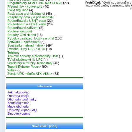
Prohlášení:
Ačkoliv se zde snažíme p
Programátory ATMEL PIC AVR FLASH
(27)
nezaviněné změny sortimentu, jeho k
Převodníky - konvertory
(40)
s
PWM regulace
(4)
Rack case a příslušenství
(46)
Raspberry desky a příslušenství
RouterBoard a UBNT case
(21)
Routerboard a UBNT karty
(20)
RouterBoard zařízení
(2)
Routery low-cost
Routery Opti Hi-end
(16)
Rybolov zavážecí lodička a přísl
(103)
Software + zakázkové
(3)
Součástky náhradní díly->
(494)
Switche Huby USB 2.0 3.0
(10)
Telefony
Tiskové servery a převodníky USB
(1)
TV příslušenství i k UPC
(4)
Ventilátory a mřížky, termostaty
(46)
Topení Rybolov Pece->
(90)
WiFi->
(9)
Zdroje UPS měniče ATX, AKU->
(73)
Informace
Jak nakupovat
Ochrana údajů
Obchodní podmínky
Kontaktujte nás!
Mapa obchodu
Dárkový kupón FAQ
Slevové kupóny
Nové zboží [více]