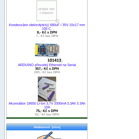
Kondenzátor elektrolytický 680uF / 35V 10x17 mm
105 C.
8,- Kč s DPH
7,- Kč bez DPH
ARDUINO převodní Ethernet na Serial
357,- Kč s DPH
295,- Kč bez DPH
Akumulátor 18650 Li-Ion 3,7V 3300mA 3,3Ah 3.3Ah
10A
75,- Kč s DPH
62,- Kč bez DPH
Hodnocení [více]