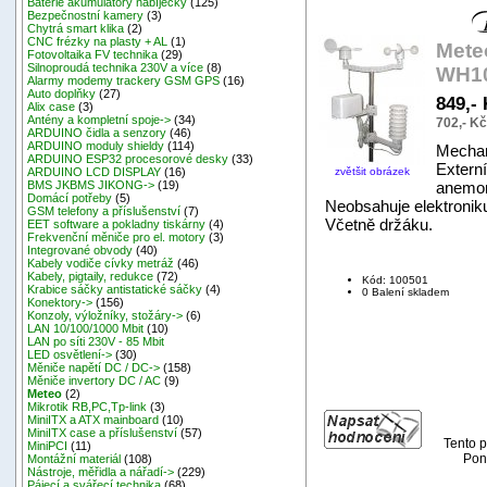
Baterie akumulátory nabíječky
(125)
Bezpečnostní kamery
(3)
Chytrá smart klika
(2)
CNC frézky na plasty + AL
(1)
Mete
Fotovoltaika FV technika
(29)
Silnoproudá technika 230V a více
(8)
WH10
Alarmy modemy trackery GSM GPS
(16)
Auto doplňky
(27)
849,-
Alix case
(3)
Antény a kompletní spoje->
(34)
702,- K
ARDUINO čidla a senzory
(46)
ARDUINO moduly shieldy
(114)
Mechan
ARDUINO ESP32 procesorové desky
(33)
Externí
zvětšit obrázek
ARDUINO LCD DISPLAY
(16)
a­nemo
BMS JKBMS JIKONG->
(19)
Domácí potřeby
(5)
Neobsahuje elektroniku
GSM telefony a příslušenství
(7)
Včetně držáku.
EET software a pokladny tiskárny
(4)
Frekvenční měniče pro el. motory
(3)
Integrované obvody
(40)
Kabely vodiče cívky metráž
(46)
Kabely, pigtaily, redukce
(72)
Kód: 100501
Krabice sáčky antistatické sáčky
(4)
0 Balení skladem
Konektory->
(156)
Konzoly, výložníky, stožáry->
(6)
LAN 10/100/1000 Mbit
(10)
LAN po síti 230V - 85 Mbit
LED osvětlení->
(30)
Měniče napětí DC / DC->
(158)
Měniče invertory DC / AC
(9)
Meteo
(2)
Mikrotik RB,PC,Tp-link
(3)
MiniITX a ATX mainboard
(10)
MiniITX case a příslušenství
(57)
Tento p
MiniPCI
(11)
Pond
Montážní materiál
(108)
Nástroje, měřidla a nářadí->
(229)
Pájecí a svářecí technika
(68)