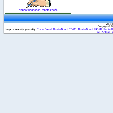
Napsat hodnocení tohoto zboží.
Vaše I
Copyright © 
Nejprodávanější produkty:
RouterBoard
,
RouterBoard RB411
,
RouterBoard 433AH
,
Router
WiFi Anténa
,