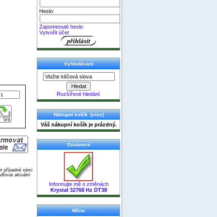
Heslo:
Zapomenuté heslo
Vytvořit účet
Vyhledávaní
Rozšířené hledání
Nákupní košík [více]
Váš nákupní košík je prázdný.
Oznámení
ím případné námi
dřovat aktuální
Informujte mě o změnách
Krystal 32768 Hz DT38
Měna