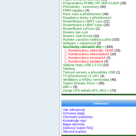
Programátory ATMEL PIC AVR FLASH
(28)
Převodníky - konvertory
(40)
PWM regulace
(4)
Rack case a příslušenství
(46)
Raspberry desky a příslušenství
RouterBoard a UBNT case
(21)
Routerboard a UBNT karty
(20)
RouterBoard zařízení
(2)
Routery low-cost
Routery Opti Hi-end
(16)
Rybolov zavážecí lodička a přísl
(103)
Software + zakázkové
(3)
Součástky náhradní díly
->
(494)
|_ Kondenzátory elektrolyt. LESR
(33)
|_ Kondenzátory elektrolytické
(26)
|_ Kondenzátory keramické
(3)
|_ Kondenzátory tantalové
(4)
Switche Huby USB 2.0 3.0
(10)
Telefony
Tiskové servery a převodníky USB
(1)
TV příslušenství i k UPC
(4)
Ventilátory a mřížky, termostaty
(46)
Topení Rybolov Pece->
(90)
WiFi->
(9)
Zdroje UPS měniče ATX, AKU->
(73)
Informace
Jak nakupovat
Ochrana údajů
Obchodní podmínky
Kontaktujte nás!
Mapa obchodu
Dárkový kupón FAQ
Slevové kupóny