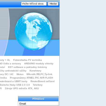
asty + AL
Fotovoltaika FV technika
O čidla a senzory
ARDUINO moduly shieldy
nství
EET software a pokladny tiskárny
čky antistatické sáčky
Konektory
tory DC / AC
Meteo
Mikrotik RB,PC,Tp-link
chnika
Programátory ATMEL PIC AVR FLASH
uterboard a UBNT karty
RouterBoard zařízení
Switche Huby USB 2.0 3.0
Telefony
Fi
Zdroje UPS měniče ATX, AKU
Přihlášení
Email: