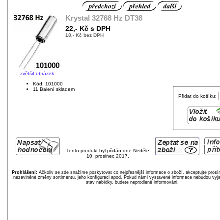
Krystal 32768 Hz DT38
22,- Kč s DPH
18,- Kč bez DPH
zvětšit obrázek
Kód: 101000
11 Balení skladem
Přidat do košíku:
Tento produkt byl přidán dne Neděle
10. prosinec 2017.
Prohlášení:
Ačkoliv se zde snažíme poskytovat co nejpřesnější informace o zboží, akceptujte pros
nezaviněné změny sortimentu, jeho konfiguraci apod. Pokud námi vystavené informace nebudou vyja
stav nabídky, budete neprodleně informováni.