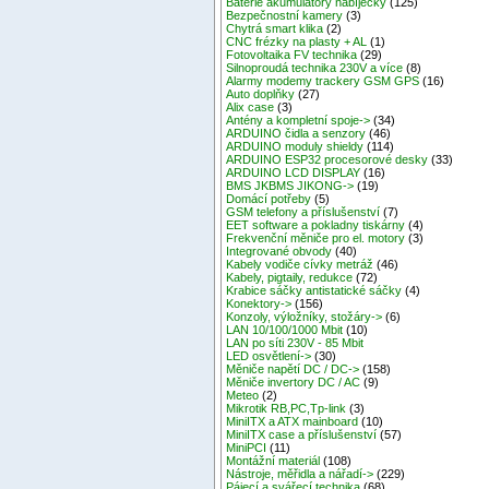
Baterie akumulátory nabíječky
(125)
Bezpečnostní kamery
(3)
Chytrá smart klika
(2)
CNC frézky na plasty + AL
(1)
Fotovoltaika FV technika
(29)
Silnoproudá technika 230V a více
(8)
Alarmy modemy trackery GSM GPS
(16)
Auto doplňky
(27)
Alix case
(3)
Antény a kompletní spoje->
(34)
ARDUINO čidla a senzory
(46)
ARDUINO moduly shieldy
(114)
ARDUINO ESP32 procesorové desky
(33)
ARDUINO LCD DISPLAY
(16)
BMS JKBMS JIKONG->
(19)
Domácí potřeby
(5)
GSM telefony a příslušenství
(7)
EET software a pokladny tiskárny
(4)
Frekvenční měniče pro el. motory
(3)
Integrované obvody
(40)
Kabely vodiče cívky metráž
(46)
Kabely, pigtaily, redukce
(72)
Krabice sáčky antistatické sáčky
(4)
Konektory->
(156)
Konzoly, výložníky, stožáry->
(6)
LAN 10/100/1000 Mbit
(10)
LAN po síti 230V - 85 Mbit
LED osvětlení->
(30)
Měniče napětí DC / DC->
(158)
Měniče invertory DC / AC
(9)
Meteo
(2)
Mikrotik RB,PC,Tp-link
(3)
MiniITX a ATX mainboard
(10)
MiniITX case a příslušenství
(57)
MiniPCI
(11)
Montážní materiál
(108)
Nástroje, měřidla a nářadí->
(229)
Pájecí a svářecí technika
(68)