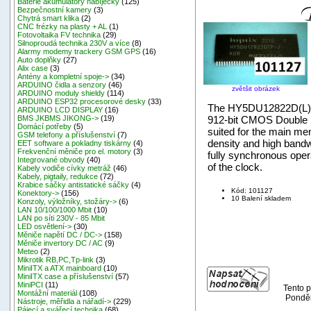
Baterie akumulátory nabíječky
(125)
Bezpečnostní kamery
(3)
Chytrá smart klika
(2)
CNC frézky na plasty + AL
(1)
Fotovoltaika FV technika
(29)
Silnoproudá technika 230V a více
(8)
Alarmy modemy trackery GSM GPS
(16)
Auto doplňky
(27)
Alix case
(3)
Antény a kompletní spoje->
(34)
ARDUINO čidla a senzory
(46)
zvětšit obrázek
ARDUINO moduly shieldy
(114)
ARDUINO ESP32 procesorové desky
(33)
The HY5DU12822D(L)T
ARDUINO LCD DISPLAY
(16)
912-bit CMOS Double 
BMS JKBMS JIKONG->
(19)
Domácí potřeby
(5)
suited for the main m
GSM telefony a příslušenství
(7)
density and high ban
EET software a pokladny tiskárny
(4)
Frekvenční měniče pro el. motory
(3)
fully synchronous opera
Integrované obvody
(40)
of the clock.
Kabely vodiče cívky metráž
(46)
Kabely, pigtaily, redukce
(72)
Krabice sáčky antistatické sáčky
(4)
Kód: 101127
Konektory->
(156)
10 Balení skladem
Konzoly, výložníky, stožáry->
(6)
LAN 10/100/1000 Mbit
(10)
LAN po síti 230V - 85 Mbit
LED osvětlení->
(30)
Měniče napětí DC / DC->
(158)
Měniče invertory DC / AC
(9)
Meteo
(2)
Mikrotik RB,PC,Tp-link
(3)
MiniITX a ATX mainboard
(10)
MiniITX case a příslušenství
(57)
MiniPCI
(11)
Tento p
Montážní materiál
(108)
Ponděl
Nástroje, měřidla a nářadí->
(229)
Pájecí a svářecí technika
(68)