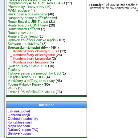
Programátory ATMEL PIC AVR FLASH
(27)
Prohlášení:
Ačkoliv se zde snažíme p
Převodníky - konvertory
(40)
nezaviněné změny sortimentu, jeho k
PWM regulace
(4)
s
Rack case a příslušenství
(46)
Raspberry desky a příslušenství
RouterBoard a UBNT case
(21)
Routerboard a UBNT karty
(20)
RouterBoard zařízení
(2)
Routery low-cost
Routery Opti Hi-end
(16)
Rybolov zavážecí lodička a přísl
(103)
Software + zakázkové
(3)
Součástky náhradní díly
->
(494)
|_ Kondenzátory elektrolyt. LESR
(33)
|_ Kondenzátory elektrolytické
(26)
|_ Kondenzátory keramické
(3)
|_ Kondenzátory tantalové
(4)
Switche Huby USB 2.0 3.0
(10)
Telefony
Tiskové servery a převodníky USB
(1)
TV příslušenství i k UPC
(4)
Ventilátory a mřížky, termostaty
(46)
Topení Rybolov Pece->
(90)
WiFi->
(9)
Zdroje UPS měniče ATX, AKU->
(73)
Informace
Jak nakupovat
Ochrana údajů
Obchodní podmínky
Kontaktujte nás!
Mapa obchodu
Dárkový kupón FAQ
Slevové kupóny