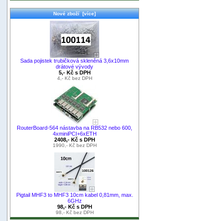
Nové zboží [více]
Sada pojistek trubičková skleněná 3,6x10mm
drátové vývody
5,- Kč s DPH
4,- Kč bez DPH
RouterBoard-564 nástavba na RB532 nebo 600,
4xminiPCI+6xETH
2408,- Kč s DPH
1990,- Kč bez DPH
Pigtail MHF3 to MHF3 10cm kabel 0,81mm, max.
6GHz
98,- Kč s DPH
98,- Kč bez DPH