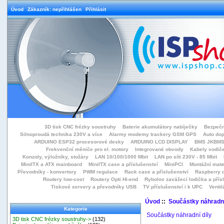
Úvod
Zákazník: nepřihlášen
Přihlásit
3D tisk CNC frézky soustruhy
Baterie akumulátory nabíječky
Bezpečn
Silnoproudá technika 230V a více
Alarmy modemy trackery GSM GPS
Auto do
ARDUINO ESP32 procesorové desky
ARDUINO LCD DISPLAY
BMS JKBMS
Frekvenční měniče pro el. motory
Integrované obvody
Kabely vodiče
Konzoly, výložníky, stožáry
LAN 10/100/1000 Mbit
LAN po síti 230V - 85 Mbit
MiniITX a ATX mainboard
MiniITX case a příslušenství
MiniPCI
Montážní mate
Převodníky - konvertory
PWM regulace
Rack case a příslušenství
Raspberry d
Routery low-cost
Routery Opti Hi-end
Rybolov zavážecí lodička a přísl
Tiskové servery a převodníky USB
TV příslušenství i k UPC
Ventil
Úvod
::
Součástky náhradní
Kategorie
Součástky náhradní díly
3D tisk CNC frézky soustruhy->
(132)