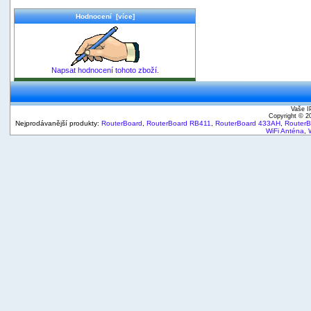
Hodnocení [více]
Napsat hodnocení tohoto zboží.
Vaše I
Copyright © 
Nejprodávanější produkty:
RouterBoard
,
RouterBoard RB411
,
RouterBoard 433AH
,
Router
WiFi Anténa
,