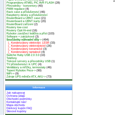
s
Programátory ATMEL PIC AVR FLASH
(28)
Převodníky - konvertory
(40)
PWM regulace
(4)
Rack case a příslušenství
(46)
Raspberry desky a příslušenství
RouterBoard a UBNT case
(21)
Routerboard a UBNT karty
(20)
RouterBoard zařízení
(2)
Routery low-cost
Routery Opti Hi-end
(16)
Rybolov zavážecí lodička a přísl
(103)
Software + zakázkové
(3)
Součástky náhradní díly
->
(494)
|_ Kondenzátory elektrolyt. LESR
(33)
|_ Kondenzátory elektrolytické
(26)
|_ Kondenzátory keramické
(3)
|_ Kondenzátory tantalové
(4)
Switche Huby USB 2.0 3.0
(10)
Telefony
Tiskové servery a převodníky USB
(1)
TV příslušenství i k UPC
(4)
Ventilátory a mřížky, termostaty
(46)
Topení Rybolov Pece->
(90)
WiFi->
(9)
Zdroje UPS měniče ATX, AKU->
(73)
Informace
Jak nakupovat
Ochrana údajů
Obchodní podmínky
Kontaktujte nás!
Mapa obchodu
Dárkový kupón FAQ
Slevové kupóny