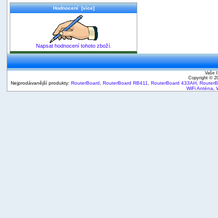
Hodnocení [více]
Napsat hodnocení tohoto zboží.
Vaše I
Copyright © 
Nejprodávanější produkty:
RouterBoard
,
RouterBoard RB411
,
RouterBoard 433AH
,
Router
WiFi Anténa
,