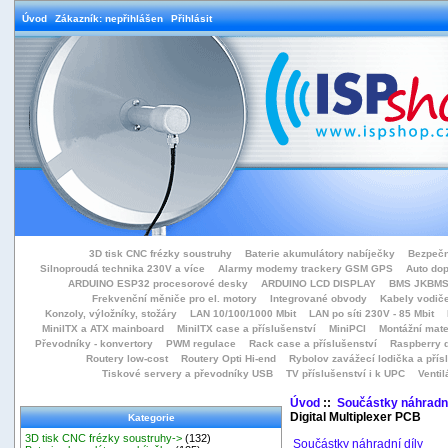
Úvod
Zákazník: nepřihlášen
Přihlásit
3D tisk CNC frézky soustruhy
Baterie akumulátory nabíječky
Bezpečn
Silnoproudá technika 230V a více
Alarmy modemy trackery GSM GPS
Auto do
ARDUINO ESP32 procesorové desky
ARDUINO LCD DISPLAY
BMS JKBMS
Frekvenční měniče pro el. motory
Integrované obvody
Kabely vodiče
Konzoly, výložníky, stožáry
LAN 10/100/1000 Mbit
LAN po síti 230V - 85 Mbit
MiniITX a ATX mainboard
MiniITX case a příslušenství
MiniPCI
Montážní mate
Převodníky - konvertory
PWM regulace
Rack case a příslušenství
Raspberry d
Routery low-cost
Routery Opti Hi-end
Rybolov zavážecí lodička a přísl
Tiskové servery a převodníky USB
TV příslušenství i k UPC
Ventil
Úvod
::
Součástky náhradní
Digital Multiplexer PCB
Kategorie
3D tisk CNC frézky soustruhy->
(132)
Součástky náhradní díly