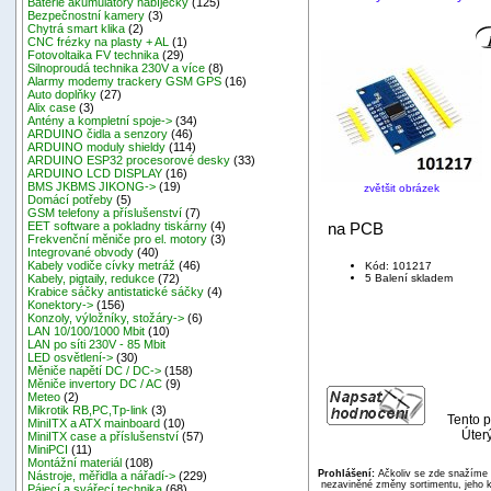
Baterie akumulátory nabíječky
(125)
Bezpečnostní kamery
(3)
Chytrá smart klika
(2)
CNC frézky na plasty + AL
(1)
Fotovoltaika FV technika
(29)
Silnoproudá technika 230V a více
(8)
Alarmy modemy trackery GSM GPS
(16)
Auto doplňky
(27)
Alix case
(3)
Antény a kompletní spoje->
(34)
ARDUINO čidla a senzory
(46)
ARDUINO moduly shieldy
(114)
ARDUINO ESP32 procesorové desky
(33)
ARDUINO LCD DISPLAY
(16)
BMS JKBMS JIKONG->
(19)
zvětšit obrázek
Domácí potřeby
(5)
GSM telefony a příslušenství
(7)
na PCB
EET software a pokladny tiskárny
(4)
Frekvenční měniče pro el. motory
(3)
Integrované obvody
(40)
Kabely vodiče cívky metráž
(46)
Kód: 101217
5 Balení skladem
Kabely, pigtaily, redukce
(72)
Krabice sáčky antistatické sáčky
(4)
Konektory->
(156)
Konzoly, výložníky, stožáry->
(6)
LAN 10/100/1000 Mbit
(10)
LAN po síti 230V - 85 Mbit
LED osvětlení->
(30)
Měniče napětí DC / DC->
(158)
Měniče invertory DC / AC
(9)
Meteo
(2)
Mikrotik RB,PC,Tp-link
(3)
Tento p
MiniITX a ATX mainboard
(10)
Úterý
MiniITX case a příslušenství
(57)
MiniPCI
(11)
Montážní materiál
(108)
Prohlášení:
Ačkoliv se zde snažíme p
Nástroje, měřidla a nářadí->
(229)
nezaviněné změny sortimentu, jeho k
Pájecí a svářecí technika
(68)