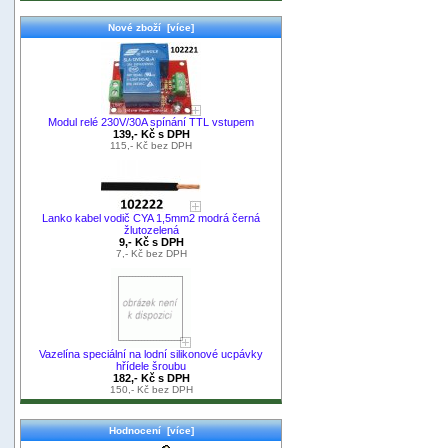
Nové zboží [více]
Modul relé 230V/30A spínání TTL vstupem
139,- Kč s DPH
115,- Kč bez DPH
Lanko kabel vodič CYA 1,5mm2 modrá černá
žlutozelená
9,- Kč s DPH
7,- Kč bez DPH
Vazelína speciální na lodní silikonové ucpávky
hřídele šroubu
182,- Kč s DPH
150,- Kč bez DPH
Hodnocení [více]