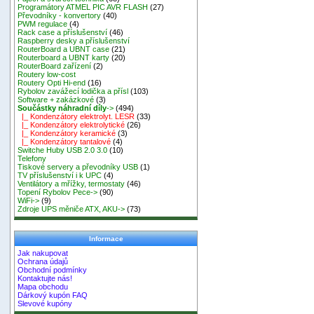
Programátory ATMEL PIC AVR FLASH
(27)
Převodníky - konvertory
(40)
PWM regulace
(4)
Rack case a příslušenství
(46)
Raspberry desky a příslušenství
RouterBoard a UBNT case
(21)
Routerboard a UBNT karty
(20)
RouterBoard zařízení
(2)
Routery low-cost
Routery Opti Hi-end
(16)
Rybolov zavážecí lodička a přísl
(103)
Software + zakázkové
(3)
Součástky náhradní díly
->
(494)
|_ Kondenzátory elektrolyt. LESR
(33)
|_ Kondenzátory elektrolytické
(26)
|_ Kondenzátory keramické
(3)
|_ Kondenzátory tantalové
(4)
Switche Huby USB 2.0 3.0
(10)
Telefony
Tiskové servery a převodníky USB
(1)
TV příslušenství i k UPC
(4)
Ventilátory a mřížky, termostaty
(46)
Topení Rybolov Pece->
(90)
WiFi->
(9)
Zdroje UPS měniče ATX, AKU->
(73)
Informace
Jak nakupovat
Ochrana údajů
Obchodní podmínky
Kontaktujte nás!
Mapa obchodu
Dárkový kupón FAQ
Slevové kupóny