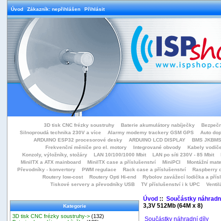
Úvod
Zákazník: nepřihlášen
Přihlásit
3D tisk CNC frézky soustruhy
Baterie akumulátory nabíječky
Bezpečn
Silnoproudá technika 230V a více
Alarmy modemy trackery GSM GPS
Auto do
ARDUINO ESP32 procesorové desky
ARDUINO LCD DISPLAY
BMS JKBMS
Frekvenční měniče pro el. motory
Integrované obvody
Kabely vodiče
Konzoly, výložníky, stožáry
LAN 10/100/1000 Mbit
LAN po síti 230V - 85 Mbit
MiniITX a ATX mainboard
MiniITX case a příslušenství
MiniPCI
Montážní mate
Převodníky - konvertory
PWM regulace
Rack case a příslušenství
Raspberry d
Routery low-cost
Routery Opti Hi-end
Rybolov zavážecí lodička a přísl
Tiskové servery a převodníky USB
TV příslušenství i k UPC
Ventil
Úvod
::
Součástky náhradní
3,3V 512Mb (64M x 8)
Kategorie
3D tisk CNC frézky soustruhy->
(132)
Součástky náhradní díly