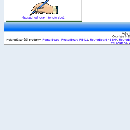
Napsat hodnocení tohoto zboží.
Vaše I
Copyright © 
Nejprodávanější produkty:
RouterBoard
,
RouterBoard RB411
,
RouterBoard 433AH
,
Router
WiFi Anténa
,