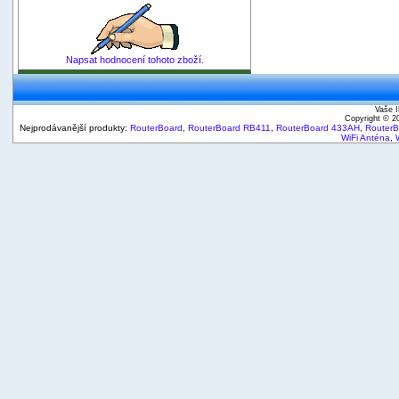
Napsat hodnocení tohoto zboží.
Vaše I
Copyright © 
Nejprodávanější produkty:
RouterBoard
,
RouterBoard RB411
,
RouterBoard 433AH
,
Router
WiFi Anténa
,