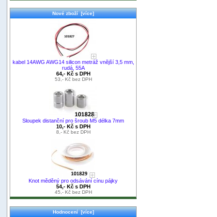
Nové zboží [více]
kabel 14AWG AWG14 silicon metráž vnější 3,5 mm,
rudá, 55A
64,- Kč s DPH
53,- Kč bez DPH
Sloupek distanční pro šroub M5 délka 7mm
10,- Kč s DPH
8,- Kč bez DPH
Knot měděný pro odsávání cínu pájky
54,- Kč s DPH
45,- Kč bez DPH
Hodnocení [více]