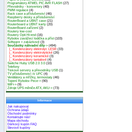
Programátory ATMEL PIC AVR FLASH
(27)
Převodníky - konvertory
(40)
PWM regulace
(4)
Rack case a příslušenství
(46)
Raspberry desky a příslušenství
RouterBoard a UBNT case
(21)
Routerboard a UBNT karty
(20)
RouterBoard zařízení
(2)
Routery low-cost
Routery Opti Hi-end
(16)
Rybolov zavážecí lodička a přísl
(103)
Software + zakázkové
(3)
Součástky náhradní díly
->
(494)
|_ Kondenzátory elektrolyt. LESR
(33)
|_ Kondenzátory elektrolytické
(26)
|_ Kondenzátory keramické
(3)
|_ Kondenzátory tantalové
(4)
Switche Huby USB 2.0 3.0
(10)
Telefony
Tiskové servery a převodníky USB
(1)
TV příslušenství i k UPC
(4)
Ventilátory a mřížky, termostaty
(46)
Topení Rybolov Pece->
(90)
WiFi->
(9)
Zdroje UPS měniče ATX, AKU->
(73)
Informace
Jak nakupovat
Ochrana údajů
Obchodní podmínky
Kontaktujte nás!
Mapa obchodu
Dárkový kupón FAQ
Slevové kupóny