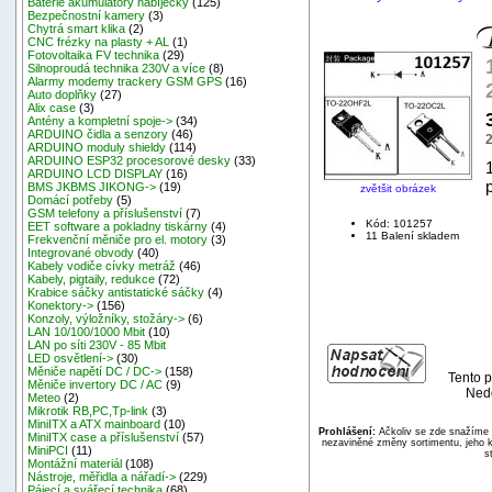
Baterie akumulátory nabíječky
(125)
Bezpečnostní kamery
(3)
Chytrá smart klika
(2)
CNC frézky na plasty + AL
(1)
Fotovoltaika FV technika
(29)
Silnoproudá technika 230V a více
(8)
Alarmy modemy trackery GSM GPS
(16)
Auto doplňky
(27)
Alix case
(3)
Antény a kompletní spoje->
(34)
ARDUINO čidla a senzory
(46)
ARDUINO moduly shieldy
(114)
ARDUINO ESP32 procesorové desky
(33)
ARDUINO LCD DISPLAY
(16)
BMS JKBMS JIKONG->
(19)
zvětšit obrázek
Domácí potřeby
(5)
GSM telefony a příslušenství
(7)
Kód: 101257
EET software a pokladny tiskárny
(4)
11 Balení skladem
Frekvenční měniče pro el. motory
(3)
Integrované obvody
(40)
Kabely vodiče cívky metráž
(46)
Kabely, pigtaily, redukce
(72)
Krabice sáčky antistatické sáčky
(4)
Konektory->
(156)
Konzoly, výložníky, stožáry->
(6)
LAN 10/100/1000 Mbit
(10)
LAN po síti 230V - 85 Mbit
LED osvětlení->
(30)
Měniče napětí DC / DC->
(158)
Tento p
Měniče invertory DC / AC
(9)
Nedě
Meteo
(2)
Mikrotik RB,PC,Tp-link
(3)
MiniITX a ATX mainboard
(10)
Prohlášení:
Ačkoliv se zde snažíme p
MiniITX case a příslušenství
(57)
nezaviněné změny sortimentu, jeho k
MiniPCI
(11)
s
Montážní materiál
(108)
Nástroje, měřidla a nářadí->
(229)
Pájecí a svářecí technika
(68)