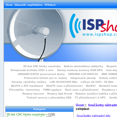
Úvod
Zákazník: nepřihlášen
Přihlásit
3D tisk CNC frézky soustruhy
Baterie akumulátory nabíječky
Bezpečn
Silnoproudá technika 230V a více
Alarmy modemy trackery GSM GPS
Auto do
ARDUINO ESP32 procesorové desky
ARDUINO LCD DISPLAY
BMS JKBMS
Frekvenční měniče pro el. motory
Integrované obvody
Kabely vodiče
Konzoly, výložníky, stožáry
LAN 10/100/1000 Mbit
LAN po síti 230V - 85 Mbit
MiniITX a ATX mainboard
MiniITX case a příslušenství
MiniPCI
Montážní mate
Převodníky - konvertory
PWM regulace
Rack case a příslušenství
Raspberry d
Routery low-cost
Routery Opti Hi-end
Rybolov zavážecí lodička a přísl
Tiskové servery a převodníky USB
TV příslušenství i k UPC
Ventil
Úvod
::
Součástky náhradní
celoplast
Kategorie
3D tisk CNC frézky soustruhy->
(132)
Součástky náhradní díly