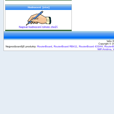
Hodnocení [více]
Napsat hodnocení tohoto zboží.
Vaše I
Copyright © 
Nejprodávanější produkty:
RouterBoard
,
RouterBoard RB411
,
RouterBoard 433AH
,
Router
WiFi Anténa
,