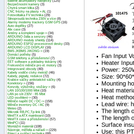
Baterie akumulátory nabíječky
(125)
Bezpečnostní kamery
(3)
Chytrá smart klika
(2)
CNC frézky na plasty + AL
(1)
Fotovoltaika FV technika
(29)
Silnoproudá technika 230V a více
(8)
Alarmy modemy trackery GSM GPS
(16)
Auto doplňky
(27)
Alix case
(3)
Antény a kompletní spoje->
(34)
3
ARDUINO čidla a senzory
(46)
ARDUINO moduly shieldy
(114)
1
ARDUINO ESP32 procesorové desky
(33)
zvětšit obrázek
ARDUINO LCD DISPLAY
(16)
BMS JKBMS JIKONG->
(19)
Fan Input 
Domácí potřeby
(5)
GSM telefony a příslušenství
(7)
Heater Inpu
EET software a pokladny tiskárny
(4)
Frekvenční měniče pro el. motory
(3)
Power: 25
Integrované obvody
(40)
Kabely vodiče cívky metráž
(46)
Size: 90*6
Kabely, pigtaily, redukce
(72)
Krabice sáčky antistatické sáčky
(4)
Mounting hol
Konektory->
(156)
Konzoly, výložníky, stožáry->
(6)
Heat materi
LAN 10/100/1000 Mbit
(10)
LAN po síti 230V - 85 Mbit
Heat methods
LED osvětlení->
(30)
Měniče napětí DC / DC->
(158)
Lead wire: h
Měniče invertory DC / AC
(9)
Meteo
(2)
The length 
Mikrotik RB,PC,Tp-link
(3)
MiniITX a ATX mainboard
(10)
The length 
MiniITX case a příslušenství
(57)
MiniPCI
(11)
Surface insu
Montážní materiál
(108)
Nástroje, měřidla a nářadí->
(229)
Use: this PT
Pájecí a svářecí technika
(68)