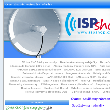
Úvod
Zákazník: nepřihlášen
Přihlásit
3D tisk CNC frézky soustruhy
Baterie akumulátory nabíječky
Bezpečn
Silnoproudá technika 230V a více
Alarmy modemy trackery GSM GPS
Auto do
ARDUINO ESP32 procesorové desky
ARDUINO LCD DISPLAY
BMS JKBMS
Frekvenční měniče pro el. motory
Integrované obvody
Kabely vodiče
Konzoly, výložníky, stožáry
LAN 10/100/1000 Mbit
LAN po síti 230V - 85 Mbit
MiniITX a ATX mainboard
MiniITX case a příslušenství
MiniPCI
Montážní mate
Převodníky - konvertory
PWM regulace
Rack case a příslušenství
Raspberry d
Routery low-cost
Routery Opti Hi-end
Rybolov zavážecí lodička a přísl
Tiskové servery a převodníky USB
TV příslušenství i k UPC
Ventil
Úvod
::
Součástky náhradní
Kategorie
Součástky náhradní díly
3D tisk CNC frézky soustruhy->
(132)