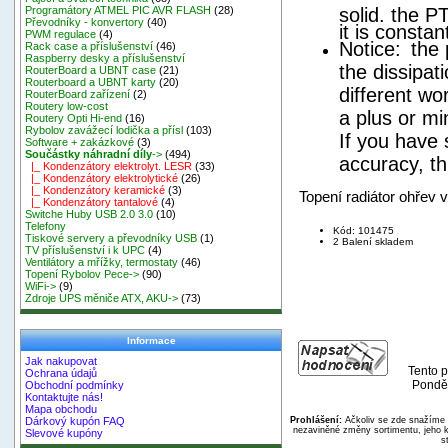
solid. the P
Programátory ATMEL PIC AVR FLASH
(28)
Převodníky - konvertory
(40)
it is consta
PWM regulace
(4)
Notice:
the 
Rack case a příslušenství
(46)
Raspberry desky a příslušenství
the dissipati
RouterBoard a UBNT case
(21)
Routerboard a UBNT karty
(20)
different wo
RouterBoard zařízení
(2)
Routery low-cost
a plus or m
Routery Opti Hi-end
(16)
Rybolov zavážecí lodička a přísl
(103)
If you have 
Software + zakázkové
(3)
Součástky náhradní díly
->
(494)
accuracy,
th
|_ Kondenzátory elektrolyt. LESR
(33)
|_ Kondenzátory elektrolytické
(26)
|_ Kondenzátory keramické
(3)
Topení radiátor ohřev v
|_ Kondenzátory tantalové
(4)
Switche Huby USB 2.0 3.0
(10)
Telefony
Kód: 101475
Tiskové servery a převodníky USB
(1)
2 Balení skladem
TV příslušenství i k UPC
(4)
Ventilátory a mřížky, termostaty
(46)
Topení Rybolov Pece->
(90)
WiFi->
(9)
Zdroje UPS měniče ATX, AKU->
(73)
Informace
Jak nakupovat
Tento p
Ochrana údajů
Ponděl
Obchodní podmínky
Kontaktujte nás!
Mapa obchodu
Prohlášení:
Ačkoliv se zde snažíme p
Dárkový kupón FAQ
nezaviněné změny sortimentu, jeho k
Slevové kupóny
s