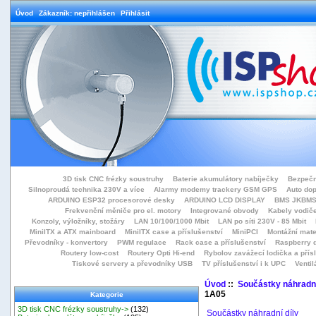
Úvod
Zákazník: nepřihlášen
Přihlásit
3D tisk CNC frézky soustruhy
Baterie akumulátory nabíječky
Bezpečn
Silnoproudá technika 230V a více
Alarmy modemy trackery GSM GPS
Auto do
ARDUINO ESP32 procesorové desky
ARDUINO LCD DISPLAY
BMS JKBMS
Frekvenční měniče pro el. motory
Integrované obvody
Kabely vodiče
Konzoly, výložníky, stožáry
LAN 10/100/1000 Mbit
LAN po síti 230V - 85 Mbit
MiniITX a ATX mainboard
MiniITX case a příslušenství
MiniPCI
Montážní mate
Převodníky - konvertory
PWM regulace
Rack case a příslušenství
Raspberry d
Routery low-cost
Routery Opti Hi-end
Rybolov zavážecí lodička a přísl
Tiskové servery a převodníky USB
TV příslušenství i k UPC
Ventil
Úvod
::
Součástky náhradní
1A05
Kategorie
3D tisk CNC frézky soustruhy->
(132)
Součástky náhradní díly