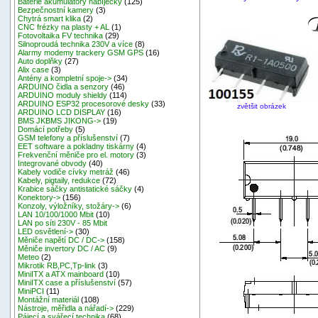
Baterie akumulátory nabíječky
(125)
Bezpečnostní kamery
(3)
Chytrá smart klika
(2)
CNC frézky na plasty + AL
(1)
Fotovoltaika FV technika
(29)
Silnoproudá technika 230V a více
(8)
Alarmy modemy trackery GSM GPS
(16)
Auto doplňky
(27)
Alix case
(3)
Antény a kompletní spoje->
(34)
ARDUINO čidla a senzory
(46)
ARDUINO moduly shieldy
(114)
ARDUINO ESP32 procesorové desky
(33)
zvětšit obrázek
ARDUINO LCD DISPLAY
(16)
BMS JKBMS JIKONG->
(19)
Domácí potřeby
(5)
GSM telefony a příslušenství
(7)
EET software a pokladny tiskárny
(4)
Frekvenční měniče pro el. motory
(3)
Integrované obvody
(40)
Kabely vodiče cívky metráž
(46)
Kabely, pigtaily, redukce
(72)
Krabice sáčky antistatické sáčky
(4)
Konektory->
(156)
Konzoly, výložníky, stožáry->
(6)
LAN 10/100/1000 Mbit
(10)
LAN po síti 230V - 85 Mbit
LED osvětlení->
(30)
Měniče napětí DC / DC->
(158)
Měniče invertory DC / AC
(9)
Meteo
(2)
Mikrotik RB,PC,Tp-link
(3)
MiniITX a ATX mainboard
(10)
MiniITX case a příslušenství
(57)
MiniPCI
(11)
Montážní materiál
(108)
Nástroje, měřidla a nářadí->
(229)
Pájecí a svářecí technika
(68)