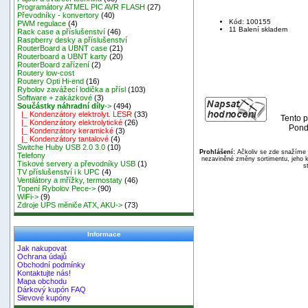
Programátory ATMEL PIC AVR FLASH
(27)
Převodníky - konvertory
(40)
Kód: 100155
PWM regulace
(4)
11 Balení skladem
Rack case a příslušenství
(46)
Raspberry desky a příslušenství
RouterBoard a UBNT case
(21)
Routerboard a UBNT karty
(20)
RouterBoard zařízení
(2)
Routery low-cost
Routery Opti Hi-end
(16)
Rybolov zavážecí lodička a přísl
(103)
Software + zakázkové
(3)
Součástky náhradní díly
->
(494)
|_ Kondenzátory elektrolyt. LESR
(33)
Tento p
|_ Kondenzátory elektrolytické
(26)
Pond
|_ Kondenzátory keramické
(3)
|_ Kondenzátory tantalové
(4)
Switche Huby USB 2.0 3.0
(10)
Prohlášení:
Ačkoliv se zde snažíme p
Telefony
nezaviněné změny sortimentu, jeho k
Tiskové servery a převodníky USB
(1)
s
TV příslušenství i k UPC
(4)
Ventilátory a mřížky, termostaty
(46)
Topení Rybolov Pece->
(90)
WiFi->
(9)
Zdroje UPS měniče ATX, AKU->
(73)
Informace
Jak nakupovat
Ochrana údajů
Obchodní podmínky
Kontaktujte nás!
Mapa obchodu
Dárkový kupón FAQ
Slevové kupóny