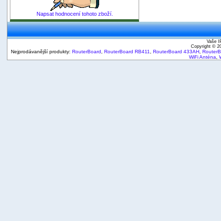
Napsat hodnocení tohoto zboží.
Vaše I
Copyright © 
Nejprodávanější produkty:
RouterBoard
,
RouterBoard RB411
,
RouterBoard 433AH
,
Router
WiFi Anténa
,