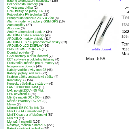
Baterie akumulátory nabíječky
(125)
Bezpečnostní kamery
(3)
Chytrá smart klika
(2)
CNC frézky na plasty + AL
(1)
Fotovoltaika FV technika
(29)
Te
Silnoproudá technika 230V a více
(8)
Alarmy modemy trackery GSM GPS
(16)
ro
Auto doplňky
(27)
Alix case
(3)
132
Antény a kompletní spoje->
(34)
ARDUINO čidla a senzory
(46)
109,
ARDUINO moduly shieldy
(114)
ARDUINO ESP32 procesorové desky
(33)
Ter
ARDUINO LCD DISPLAY
(16)
roz
BMS JKBMS JIKONG->
(19)
zvětšit obrázek
Domácí potřeby
(5)
Max
GSM telefony a příslušenství
(7)
Max. I: 5A
EET software a pokladny tiskárny
(4)
Frekvenční měniče pro el. motory
(3)
Integrované obvody
(40)
Kabely vodiče cívky metráž
(46)
Kabely, pigtaily, redukce
(72)
Krabice sáčky antistatické sáčky
(4)
Konektory->
(156)
Konzoly, výložníky, stožáry->
(6)
LAN 10/100/1000 Mbit
(10)
LAN po síti 230V - 85 Mbit
LED osvětlení->
(30)
Měniče napětí DC / DC->
(158)
Měniče invertory DC / AC
(9)
Meteo
(2)
Mikrotik RB,PC,Tp-link
(3)
MiniITX a ATX mainboard
(10)
MiniITX case a příslušenství
(57)
MiniPCI
(11)
Montážní materiál
(108)
Nástroje, měřidla a nářadí->
(229)
Pájecí a svářecí technika
(68)