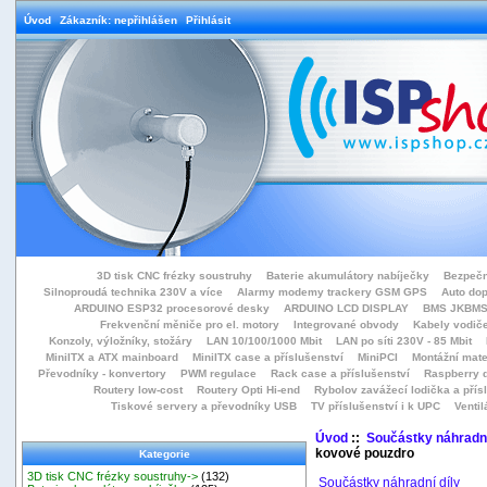
Úvod
Zákazník: nepřihlášen
Přihlásit
3D tisk CNC frézky soustruhy
Baterie akumulátory nabíječky
Bezpečn
Silnoproudá technika 230V a více
Alarmy modemy trackery GSM GPS
Auto do
ARDUINO ESP32 procesorové desky
ARDUINO LCD DISPLAY
BMS JKBMS
Frekvenční měniče pro el. motory
Integrované obvody
Kabely vodiče
Konzoly, výložníky, stožáry
LAN 10/100/1000 Mbit
LAN po síti 230V - 85 Mbit
MiniITX a ATX mainboard
MiniITX case a příslušenství
MiniPCI
Montážní mate
Převodníky - konvertory
PWM regulace
Rack case a příslušenství
Raspberry d
Routery low-cost
Routery Opti Hi-end
Rybolov zavážecí lodička a přísl
Tiskové servery a převodníky USB
TV příslušenství i k UPC
Ventil
Úvod
::
Součástky náhradní
kovové pouzdro
Kategorie
3D tisk CNC frézky soustruhy->
(132)
Součástky náhradní díly