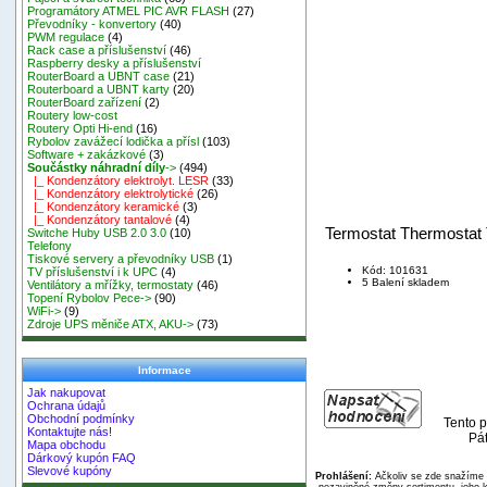
Programátory ATMEL PIC AVR FLASH
(27)
Převodníky - konvertory
(40)
PWM regulace
(4)
Rack case a příslušenství
(46)
Raspberry desky a příslušenství
RouterBoard a UBNT case
(21)
Routerboard a UBNT karty
(20)
RouterBoard zařízení
(2)
Routery low-cost
Routery Opti Hi-end
(16)
Rybolov zavážecí lodička a přísl
(103)
Software + zakázkové
(3)
Součástky náhradní díly
->
(494)
|_ Kondenzátory elektrolyt. LESR
(33)
|_ Kondenzátory elektrolytické
(26)
|_ Kondenzátory keramické
(3)
|_ Kondenzátory tantalové
(4)
Termostat Thermostat 
Switche Huby USB 2.0 3.0
(10)
Telefony
Tiskové servery a převodníky USB
(1)
Kód: 101631
TV příslušenství i k UPC
(4)
5 Balení skladem
Ventilátory a mřížky, termostaty
(46)
Topení Rybolov Pece->
(90)
WiFi->
(9)
Zdroje UPS měniče ATX, AKU->
(73)
Informace
Jak nakupovat
Ochrana údajů
Obchodní podmínky
Tento p
Kontaktujte nás!
Pát
Mapa obchodu
Dárkový kupón FAQ
Slevové kupóny
Prohlášení:
Ačkoliv se zde snažíme p
nezaviněné změny sortimentu, jeho k