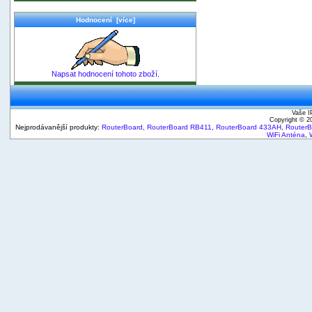
Hodnocení [více]
Napsat hodnocení tohoto zboží.
Vaše I
Copyright © 
Nejprodávanější produkty:
RouterBoard
,
RouterBoard RB411
,
RouterBoard 433AH
,
Router
WiFi Anténa
,