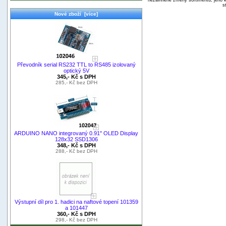
s
Nové zboží [více]
Převodník serial RS232 TTL to RS485 izolovaný
optický 5V
345,- Kč s DPH
285,- Kč bez DPH
ARDUINO NANO integrovaný 0.91'' OLED Display
128x32 SSD1306
348,- Kč s DPH
288,- Kč bez DPH
Výstupní díl pro 1. hadici na naftové topení 101359
a 101447
360,- Kč s DPH
298,- Kč bez DPH