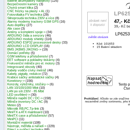
Baterie akumulátory nabíječky
(125)
Bezpečnostní kamery
(3)
Chytrá smart klika
(2)
CNC frézky na plasty + AL
(1)
LP625
Fotovoltaika FV technika
(29)
Silnoproudá technika 230V a více
(8)
47,- K
Alarmy modemy trackery GSM GPS
(16)
Auto doplňky
(27)
39,- Kč 
Alix case
(3)
Antény a kompletní spoje->
(34)
LP6253
ARDUINO čidla a senzory
(46)
zvětšit obrázek
ARDUINO moduly shieldy
(114)
ARDUINO ESP32 procesorové desky
(33)
Kód: 101653
ARDUINO LCD DISPLAY
(16)
15 Balení skladem
BMS JKBMS JIKONG->
(19)
Domácí potřeby
(5)
GSM telefony a příslušenství
(7)
EET software a pokladny tiskárny
(4)
Frekvenční měniče pro el. motory
(3)
Integrované obvody
(40)
Kabely vodiče cívky metráž
(46)
Kabely, pigtaily, redukce
(72)
Krabice sáčky antistatické sáčky
(4)
Konektory->
(156)
Tento p
Konzoly, výložníky, stožáry->
(6)
LAN 10/100/1000 Mbit
(10)
Čtvr
LAN po síti 230V - 85 Mbit
LED osvětlení->
(30)
Měniče napětí DC / DC->
(158)
Prohlášení:
Ačkoliv se zde snažíme p
Měniče invertory DC / AC
(9)
nezaviněné změny sortimentu, jeho k
s
Meteo
(2)
Mikrotik RB,PC,Tp-link
(3)
MiniITX a ATX mainboard
(10)
MiniITX case a příslušenství
(57)
MiniPCI
(11)
Montážní materiál
(108)
Nástroje, měřidla a nářadí->
(229)
Pájecí a svářecí technika
(68)