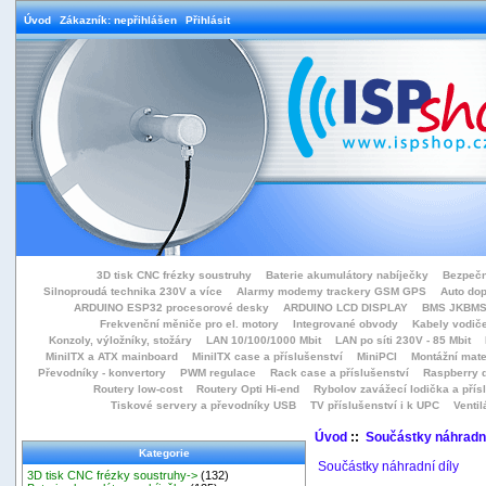
Úvod
Zákazník: nepřihlášen
Přihlásit
3D tisk CNC frézky soustruhy
Baterie akumulátory nabíječky
Bezpečn
Silnoproudá technika 230V a více
Alarmy modemy trackery GSM GPS
Auto do
ARDUINO ESP32 procesorové desky
ARDUINO LCD DISPLAY
BMS JKBMS
Frekvenční měniče pro el. motory
Integrované obvody
Kabely vodiče
Konzoly, výložníky, stožáry
LAN 10/100/1000 Mbit
LAN po síti 230V - 85 Mbit
MiniITX a ATX mainboard
MiniITX case a příslušenství
MiniPCI
Montážní mate
Převodníky - konvertory
PWM regulace
Rack case a příslušenství
Raspberry d
Routery low-cost
Routery Opti Hi-end
Rybolov zavážecí lodička a přísl
Tiskové servery a převodníky USB
TV příslušenství i k UPC
Ventil
Úvod
::
Součástky náhradní
Kategorie
Součástky náhradní díly
3D tisk CNC frézky soustruhy->
(132)