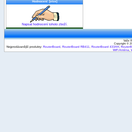
Hodnocení [více]
Napsat hodnocení tohoto zboží.
Vaše I
Copyright © 
Nejprodávanější produkty:
RouterBoard
,
RouterBoard RB411
,
RouterBoard 433AH
,
Router
WiFi Anténa
,