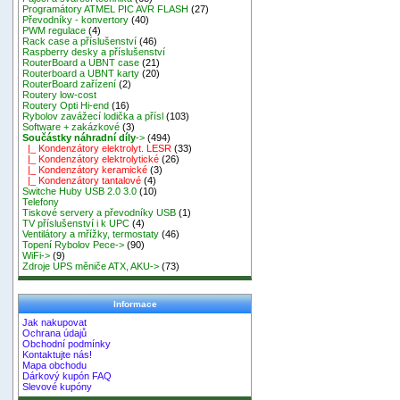
Programátory ATMEL PIC AVR FLASH
(27)
Převodníky - konvertory
(40)
PWM regulace
(4)
Rack case a příslušenství
(46)
Raspberry desky a příslušenství
RouterBoard a UBNT case
(21)
Routerboard a UBNT karty
(20)
RouterBoard zařízení
(2)
Routery low-cost
Routery Opti Hi-end
(16)
Rybolov zavážecí lodička a přísl
(103)
Software + zakázkové
(3)
Součástky náhradní díly
->
(494)
|_ Kondenzátory elektrolyt. LESR
(33)
|_ Kondenzátory elektrolytické
(26)
|_ Kondenzátory keramické
(3)
|_ Kondenzátory tantalové
(4)
Switche Huby USB 2.0 3.0
(10)
Telefony
Tiskové servery a převodníky USB
(1)
TV příslušenství i k UPC
(4)
Ventilátory a mřížky, termostaty
(46)
Topení Rybolov Pece->
(90)
WiFi->
(9)
Zdroje UPS měniče ATX, AKU->
(73)
Informace
Jak nakupovat
Ochrana údajů
Obchodní podmínky
Kontaktujte nás!
Mapa obchodu
Dárkový kupón FAQ
Slevové kupóny