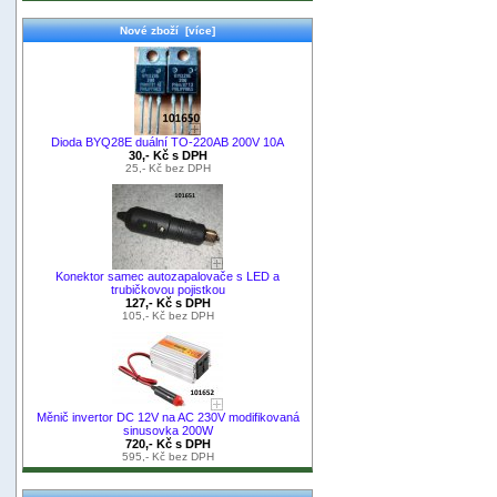
Nové zboží [více]
Dioda BYQ28E duální TO-220AB 200V 10A
30,- Kč s DPH
25,- Kč bez DPH
Konektor samec autozapalovače s LED a
trubičkovou pojistkou
127,- Kč s DPH
105,- Kč bez DPH
Měnič invertor DC 12V na AC 230V modifikovaná
sinusovka 200W
720,- Kč s DPH
595,- Kč bez DPH