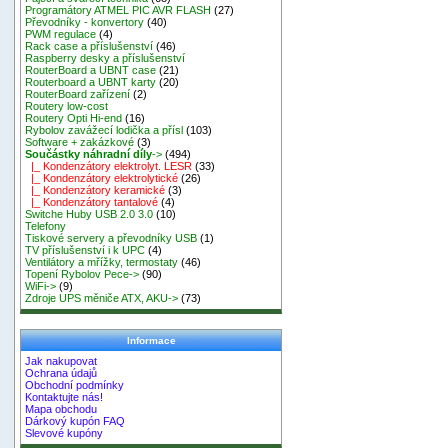
Programátory ATMEL PIC AVR FLASH
(27)
Převodníky - konvertory
(40)
PWM regulace
(4)
Rack case a příslušenství
(46)
Raspberry desky a příslušenství
RouterBoard a UBNT case
(21)
Routerboard a UBNT karty
(20)
RouterBoard zařízení
(2)
Routery low-cost
Routery Opti Hi-end
(16)
Rybolov zavážecí lodička a přísl
(103)
Software + zakázkové
(3)
Součástky náhradní díly
->
(494)
|_ Kondenzátory elektrolyt. LESR
(33)
|_ Kondenzátory elektrolytické
(26)
|_ Kondenzátory keramické
(3)
|_ Kondenzátory tantalové
(4)
Switche Huby USB 2.0 3.0
(10)
Telefony
Tiskové servery a převodníky USB
(1)
TV příslušenství i k UPC
(4)
Ventilátory a mřížky, termostaty
(46)
Topení Rybolov Pece->
(90)
WiFi->
(9)
Zdroje UPS měniče ATX, AKU->
(73)
Informace
Jak nakupovat
Ochrana údajů
Obchodní podmínky
Kontaktujte nás!
Mapa obchodu
Dárkový kupón FAQ
Slevové kupóny