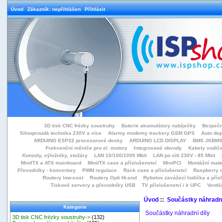
Úvod
Zákazník: nepřihlášen
Přihlásit
3D tisk CNC frézky soustruhy
Baterie akumulátory nabíječky
Bezpečn
Silnoproudá technika 230V a více
Alarmy modemy trackery GSM GPS
Auto do
ARDUINO ESP32 procesorové desky
ARDUINO LCD DISPLAY
BMS JKBMS
Frekvenční měniče pro el. motory
Integrované obvody
Kabely vodiče
Konzoly, výložníky, stožáry
LAN 10/100/1000 Mbit
LAN po síti 230V - 85 Mbit
MiniITX a ATX mainboard
MiniITX case a příslušenství
MiniPCI
Montážní mate
Převodníky - konvertory
PWM regulace
Rack case a příslušenství
Raspberry d
Routery low-cost
Routery Opti Hi-end
Rybolov zavážecí lodička a přísl
Tiskové servery a převodníky USB
TV příslušenství i k UPC
Ventil
Úvod
::
Součástky náhradní
Kategorie
Součástky náhradní díly
3D tisk CNC frézky soustruhy->
(132)