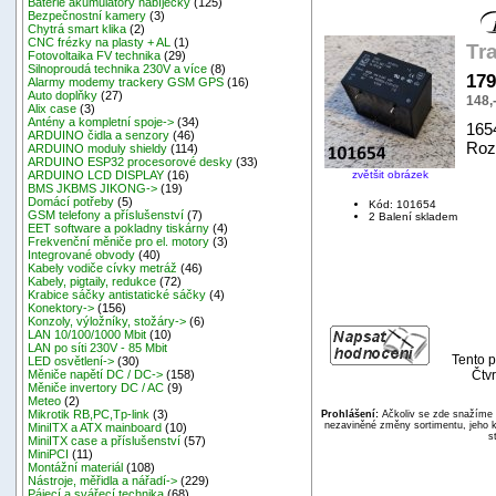
Baterie akumulátory nabíječky
(125)
Bezpečnostní kamery
(3)
Chytrá smart klika
(2)
CNC frézky na plasty + AL
(1)
Tr
Fotovoltaika FV technika
(29)
Silnoproudá technika 230V a více
(8)
179
Alarmy modemy trackery GSM GPS
(16)
Auto doplňky
(27)
148,
Alix case
(3)
Antény a kompletní spoje->
(34)
165
ARDUINO čidla a senzory
(46)
Roz
ARDUINO moduly shieldy
(114)
ARDUINO ESP32 procesorové desky
(33)
zvětšit obrázek
ARDUINO LCD DISPLAY
(16)
BMS JKBMS JIKONG->
(19)
Domácí potřeby
(5)
Kód: 101654
GSM telefony a příslušenství
(7)
2 Balení skladem
EET software a pokladny tiskárny
(4)
Frekvenční měniče pro el. motory
(3)
Integrované obvody
(40)
Kabely vodiče cívky metráž
(46)
Kabely, pigtaily, redukce
(72)
Krabice sáčky antistatické sáčky
(4)
Konektory->
(156)
Konzoly, výložníky, stožáry->
(6)
LAN 10/100/1000 Mbit
(10)
LAN po síti 230V - 85 Mbit
Tento p
LED osvětlení->
(30)
Čtvr
Měniče napětí DC / DC->
(158)
Měniče invertory DC / AC
(9)
Meteo
(2)
Mikrotik RB,PC,Tp-link
(3)
Prohlášení:
Ačkoliv se zde snažíme p
nezaviněné změny sortimentu, jeho k
MiniITX a ATX mainboard
(10)
s
MiniITX case a příslušenství
(57)
MiniPCI
(11)
Montážní materiál
(108)
Nástroje, měřidla a nářadí->
(229)
Pájecí a svářecí technika
(68)