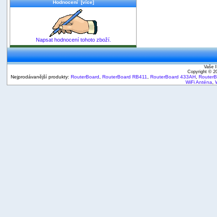
Hodnocení [více]
Napsat hodnocení tohoto zboží.
Vaše I
Copyright © 
Nejprodávanější produkty:
RouterBoard
,
RouterBoard RB411
,
RouterBoard 433AH
,
Router
WiFi Anténa
,