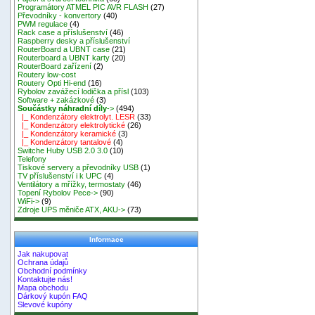
Programátory ATMEL PIC AVR FLASH
(27)
Převodníky - konvertory
(40)
PWM regulace
(4)
Rack case a příslušenství
(46)
Raspberry desky a příslušenství
RouterBoard a UBNT case
(21)
Routerboard a UBNT karty
(20)
RouterBoard zařízení
(2)
Routery low-cost
Routery Opti Hi-end
(16)
Rybolov zavážecí lodička a přísl
(103)
Software + zakázkové
(3)
Součástky náhradní díly
->
(494)
|_ Kondenzátory elektrolyt. LESR
(33)
|_ Kondenzátory elektrolytické
(26)
|_ Kondenzátory keramické
(3)
|_ Kondenzátory tantalové
(4)
Switche Huby USB 2.0 3.0
(10)
Telefony
Tiskové servery a převodníky USB
(1)
TV příslušenství i k UPC
(4)
Ventilátory a mřížky, termostaty
(46)
Topení Rybolov Pece->
(90)
WiFi->
(9)
Zdroje UPS měniče ATX, AKU->
(73)
Informace
Jak nakupovat
Ochrana údajů
Obchodní podmínky
Kontaktujte nás!
Mapa obchodu
Dárkový kupón FAQ
Slevové kupóny