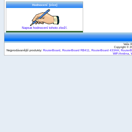
Hodnocení [více]
Napsat hodnocení tohoto zboží.
Vaše I
Copyright © 
Nejprodávanější produkty:
RouterBoard
,
RouterBoard RB411
,
RouterBoard 433AH
,
Router
WiFi Anténa
,