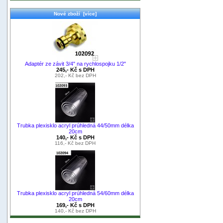
Nové zboží [více]
Adaptér ze závit 3/4" na rychlospojku 1/2"
245,- Kč s DPH
202,- Kč bez DPH
Trubka plexisklo acryl prúhledná 44/50mm délka
20cm
140,- Kč s DPH
116,- Kč bez DPH
Trubka plexisklo acryl prúhledná 54/60mm délka
20cm
169,- Kč s DPH
140,- Kč bez DPH