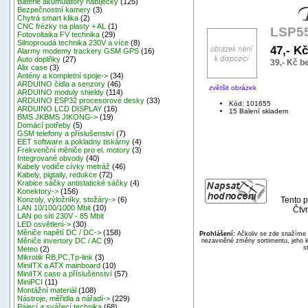
Baterie akumulátory nabíječky
(125)
Bezpečnostní kamery
(3)
Chytrá smart klika
(2)
CNC frézky na plasty + AL
(1)
LSP55
Fotovoltaika FV technika
(29)
Silnoproudá technika 230V a více
(8)
47,- K
Alarmy modemy trackery GSM GPS
(16)
Auto doplňky
(27)
39,- Kč 
Alix case
(3)
Antény a kompletní spoje->
(34)
ARDUINO čidla a senzory
(46)
zvětšit obrázek
ARDUINO moduly shieldy
(114)
ARDUINO ESP32 procesorové desky
(33)
Kód: 101655
ARDUINO LCD DISPLAY
(16)
15 Balení skladem
BMS JKBMS JIKONG->
(19)
Domácí potřeby
(5)
GSM telefony a příslušenství
(7)
EET software a pokladny tiskárny
(4)
Frekvenční měniče pro el. motory
(3)
Integrované obvody
(40)
Kabely vodiče cívky metráž
(46)
Kabely, pigtaily, redukce
(72)
Krabice sáčky antistatické sáčky
(4)
Konektory->
(156)
Tento p
Konzoly, výložníky, stožáry->
(6)
LAN 10/100/1000 Mbit
(10)
Čtvr
LAN po síti 230V - 85 Mbit
LED osvětlení->
(30)
Měniče napětí DC / DC->
(158)
Prohlášení:
Ačkoliv se zde snažíme p
Měniče invertory DC / AC
(9)
nezaviněné změny sortimentu, jeho k
s
Meteo
(2)
Mikrotik RB,PC,Tp-link
(3)
MiniITX a ATX mainboard
(10)
MiniITX case a příslušenství
(57)
MiniPCI
(11)
Montážní materiál
(108)
Nástroje, měřidla a nářadí->
(229)
Pájecí a svářecí technika
(68)