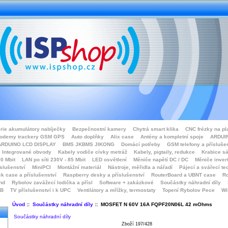
rie akumulátory nabíječky
Bezpečnostní kamery
Chytrá smart klika
CNC frézky na pl
odemy trackery GSM GPS
Auto doplňky
Alix case
Antény a kompletní spoje
ARDUIN
ARDUINO LCD DISPLAY
BMS JKBMS JIKONG
Domácí potřeby
GSM telefony a přísluše
Integrované obvody
Kabely vodiče cívky metráž
Kabely, pigtaily, redukce
Krabice sá
0 Mbit
LAN po síti 230V - 85 Mbit
LED osvětlení
Měniče napětí DC / DC
Měniče inver
íslušenství
MiniPCI
Montážní materiál
Nástroje, měřidla a nářadí
Pájecí a svářecí te
k case a příslušenství
Raspberry desky a příslušenství
RouterBoard a UBNT case
Ro
nd
Rybolov zavážecí lodička a přísl
Software + zakázkové
Součástky náhradní díly
SB
TV příslušenství i k UPC
Ventilátory a mřížky, termostaty
Topení Rybolov Pece
Wi
Úvod
::
Součástky náhradní díly
:: MOSFET N 60V 16A FQPF20N06L 42 mOhms
Součástky náhradní díly
Zboží 197/428