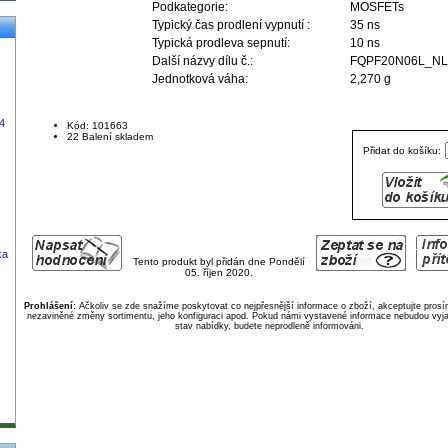
Podkategorie:
MOSFETs
Typický čas prodlení vypnutí :
35 ns
Typická prodleva sepnutí:
10 ns
Další názvy dílu č.:
FQPF20N06L_NL
Jednotková váha:
2,270 g
,4
Kód: 101663
22 Balení skladem
Přidat do košíku:
ka
Tento produkt byl přidán dne Pondělí
05. říjen 2020.
Prohlášení:
Ačkoliv se zde snažíme poskytovat co nejpřesnější informace o zboží, akceptujte pros
nezaviněné změny sortimentu, jeho konfiguraci apod. Pokud námi vystavené informace nebudou vyja
stav nabídky, budete neprodleně informováni.