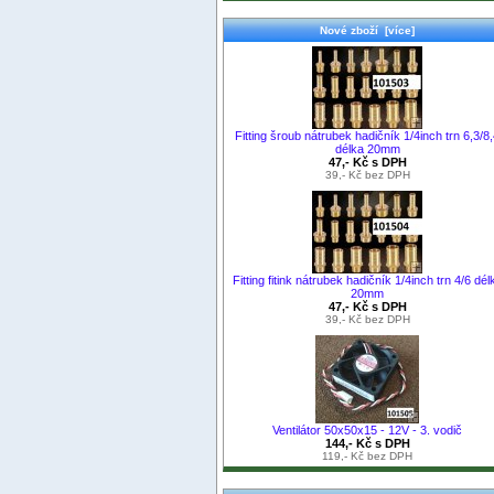
Nové zboží [více]
Fitting šroub nátrubek hadičník 1/4inch trn 6,3/8
délka 20mm
47,- Kč s DPH
39,- Kč bez DPH
Fitting fitink nátrubek hadičník 1/4inch trn 4/6 dél
20mm
47,- Kč s DPH
39,- Kč bez DPH
Ventilátor 50x50x15 - 12V - 3. vodič
144,- Kč s DPH
119,- Kč bez DPH