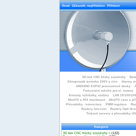
Úvod
Zákazník: nepřihlášen
Přihlásit
3D tisk CNC frézky soustruhy
Bate
Silnoproudá technika 230V a více
Alarmy m
ARDUINO ESP32 procesorové desky
Frekvenční měniče pro el. motory
Konzoly, výložníky, stožáry
LAN 10/100/100
MiniITX a ATX mainboard
MiniITX case a př
Převodníky - konvertory
PWM regulace
Rac
Routery low-cost
Routery Opti Hi-e
Tiskové servery a převodníky U
Kategorie
3D tisk CNC frézky soustruhy->
(132)