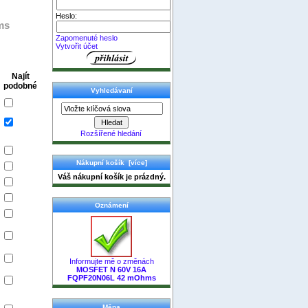
Heslo:
ms
Zapomenuté heslo
Vytvořit účet
Najít
podobné
Vyhledávaní
Rozšířené hledání
Nákupní košík [více]
Váš nákupní košík je prázdný.
Oznámení
Informujte mě o změnách
MOSFET N 60V 16A
FQPF20N06L 42 mOhms
Měna