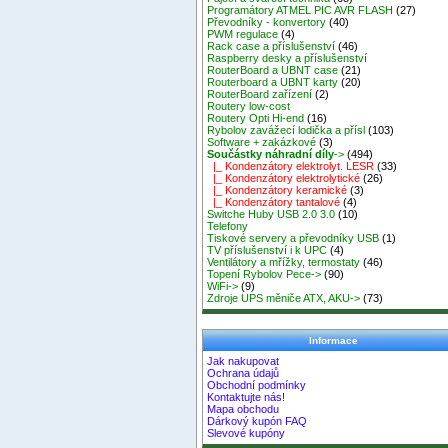
Programátory ATMEL PIC AVR FLASH
(27)
Převodníky - konvertory
(40)
PWM regulace
(4)
Rack case a příslušenství
(46)
Raspberry desky a příslušenství
RouterBoard a UBNT case
(21)
Routerboard a UBNT karty
(20)
RouterBoard zařízení
(2)
Routery low-cost
Routery Opti Hi-end
(16)
Rybolov zavážecí lodička a přísl
(103)
Software + zakázkové
(3)
Součástky náhradní díly
->
(494)
|_ Kondenzátory elektrolyt. LESR
(33)
|_ Kondenzátory elektrolytické
(26)
|_ Kondenzátory keramické
(3)
|_ Kondenzátory tantalové
(4)
Switche Huby USB 2.0 3.0
(10)
Telefony
Tiskové servery a převodníky USB
(1)
TV příslušenství i k UPC
(4)
Ventilátory a mřížky, termostaty
(46)
Topení Rybolov Pece->
(90)
WiFi->
(9)
Zdroje UPS měniče ATX, AKU->
(73)
Informace
Jak nakupovat
Ochrana údajů
Obchodní podmínky
Kontaktujte nás!
Mapa obchodu
Dárkový kupón FAQ
Slevové kupóny