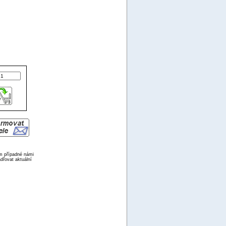
ím případné námi
dřovat aktuální