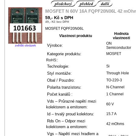
MOSFET N 60V 16A FQPF20N06L 42 mOh
59,- Kč s DPH
49,- Kč bez DPH
MOSFET FQPF20N06L
Hodnota
Vlastnost produktu
vlastnosti
ON
Výrobce:
zvětšit obrázek
Semiconductor
Kategorie produktu:
MOSFET
RoHS::
Technologie:
Si
Styl montáže:
Through Hole
Obal / Pouzdro:
TO-220-3
Polarita tranzistoru:
N-Channel
Počet kanálů :
1 Channel
Vds – Průrazné napětí mezi
60 V
kolektorem a emitorem:
Id – trvalý proud kolektoru:
15.7 A
Rds On – Odpor mezi
42 mOhms
kolektorem a emitorem:
Vgs – Napětí mezi hradlem a