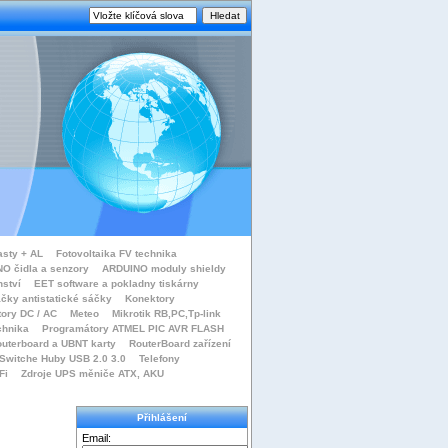
asty + AL
Fotovoltaika FV technika
O čidla a senzory
ARDUINO moduly shieldy
nství
EET software a pokladny tiskárny
čky antistatické sáčky
Konektory
tory DC / AC
Meteo
Mikrotik RB,PC,Tp-link
chnika
Programátory ATMEL PIC AVR FLASH
uterboard a UBNT karty
RouterBoard zařízení
Switche Huby USB 2.0 3.0
Telefony
Fi
Zdroje UPS měniče ATX, AKU
Přihlášení
Email: