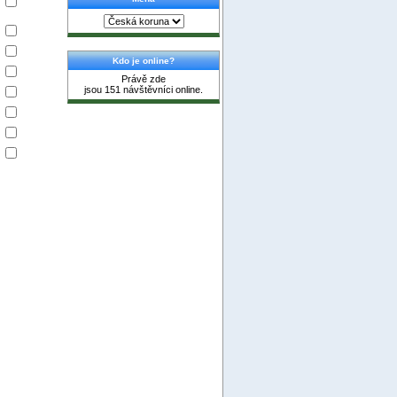
Kdo je online?
Právě zde
jsou 151 návštěvníci online.