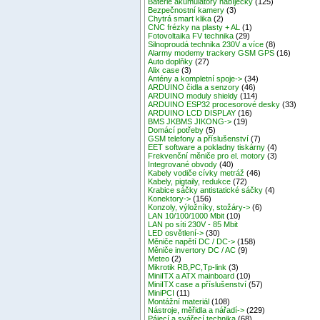
Baterie akumulátory nabíječky
(125)
Bezpečnostní kamery
(3)
Chytrá smart klika
(2)
CNC frézky na plasty + AL
(1)
Fotovoltaika FV technika
(29)
Silnoproudá technika 230V a více
(8)
Alarmy modemy trackery GSM GPS
(16)
Auto doplňky
(27)
Alix case
(3)
Antény a kompletní spoje->
(34)
ARDUINO čidla a senzory
(46)
ARDUINO moduly shieldy
(114)
ARDUINO ESP32 procesorové desky
(33)
ARDUINO LCD DISPLAY
(16)
BMS JKBMS JIKONG->
(19)
Domácí potřeby
(5)
GSM telefony a příslušenství
(7)
EET software a pokladny tiskárny
(4)
Frekvenční měniče pro el. motory
(3)
Integrované obvody
(40)
Kabely vodiče cívky metráž
(46)
Kabely, pigtaily, redukce
(72)
Krabice sáčky antistatické sáčky
(4)
Konektory->
(156)
Konzoly, výložníky, stožáry->
(6)
LAN 10/100/1000 Mbit
(10)
LAN po síti 230V - 85 Mbit
LED osvětlení->
(30)
Měniče napětí DC / DC->
(158)
Měniče invertory DC / AC
(9)
Meteo
(2)
Mikrotik RB,PC,Tp-link
(3)
MiniITX a ATX mainboard
(10)
MiniITX case a příslušenství
(57)
MiniPCI
(11)
Montážní materiál
(108)
Nástroje, měřidla a nářadí->
(229)
Pájecí a svářecí technika
(68)