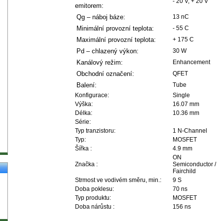
- 20 V, + 20 V
emitorem:
Qg – náboj báze:
13 nC
Minimální provozní teplota:
- 55 C
Maximální provozní teplota:
+ 175 C
Pd – chlazený výkon:
30 W
Kanálový režim:
Enhancement
Obchodní označení:
QFET
Balení:
Tube
Konfigurace:
Single
Výška:
16.07 mm
Délka:
10.36 mm
Série:
Typ tranzistoru:
1 N-Channel
Typ:
MOSFET
Šířka :
4.9 mm
ON
Značka :
Semiconductor /
Fairchild
Strmost ve vodivém směru, min.:
9 S
Doba poklesu:
70 ns
Typ produktu:
MOSFET
Doba nárůstu :
156 ns