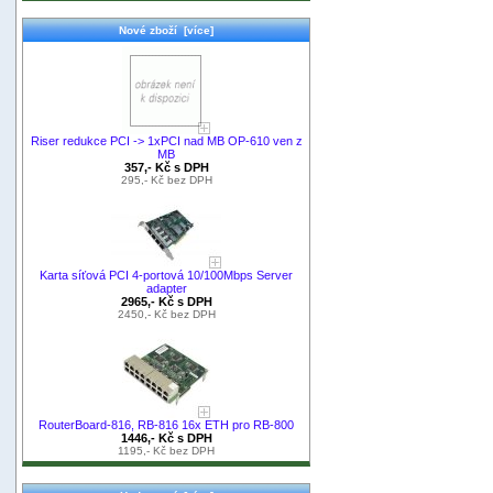
Nové zboží [více]
Riser redukce PCI -> 1xPCI nad MB OP-610 ven z
MB
357,- Kč s DPH
295,- Kč bez DPH
Karta síťová PCI 4-portová 10/100Mbps Server
adapter
2965,- Kč s DPH
2450,- Kč bez DPH
RouterBoard-816, RB-816 16x ETH pro RB-800
1446,- Kč s DPH
1195,- Kč bez DPH