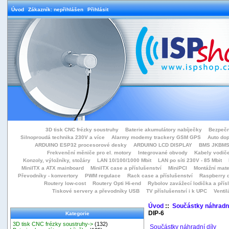
Úvod
Zákazník: nepřihlášen
Přihlásit
3D tisk CNC frézky soustruhy
Baterie akumulátory nabíječky
Bezpečn
Silnoproudá technika 230V a více
Alarmy modemy trackery GSM GPS
Auto do
ARDUINO ESP32 procesorové desky
ARDUINO LCD DISPLAY
BMS JKBMS
Frekvenční měniče pro el. motory
Integrované obvody
Kabely vodiče
Konzoly, výložníky, stožáry
LAN 10/100/1000 Mbit
LAN po síti 230V - 85 Mbit
MiniITX a ATX mainboard
MiniITX case a příslušenství
MiniPCI
Montážní mate
Převodníky - konvertory
PWM regulace
Rack case a příslušenství
Raspberry d
Routery low-cost
Routery Opti Hi-end
Rybolov zavážecí lodička a přísl
Tiskové servery a převodníky USB
TV příslušenství i k UPC
Ventil
Úvod
::
Součástky náhradní
DIP-6
Kategorie
3D tisk CNC frézky soustruhy->
(132)
Součástky náhradní díly