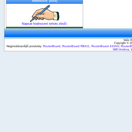
Hodnocení [více]
Napsat hodnocení tohoto zboží.
Vaše I
Copyright © 
Nejprodávanější produkty:
RouterBoard
,
RouterBoard RB411
,
RouterBoard 433AH
,
Router
WiFi Anténa
,