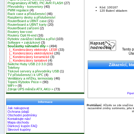
Programátory ATMEL PIC AVR FLASH
(27)
Převodníky - konvertory
(40)
Kód: 100167
PWM regulace
(4)
120 Balení skladem
Rack case a příslušenství
(46)
Raspberry desky a příslušenství
RouterBoard a UBNT case
(21)
Routerboard a UBNT karty
(20)
RouterBoard zařízení
(2)
Routery low-cost
Routery Opti Hi-end
(16)
Rybolov zavážecí lodička a přísl
(103)
Software + zakázkové
(3)
Součástky náhradní díly
->
(494)
Tento p
|_ Kondenzátory elektrolyt. LESR
(33)
Úte
|_ Kondenzátory elektrolytické
(26)
|_ Kondenzátory keramické
(3)
|_ Kondenzátory tantalové
(4)
Switche Huby USB 2.0 3.0
(10)
Zákaznící, kte
Telefony
Tiskové servery a převodníky USB
(1)
TV příslušenství i k UPC
(4)
Ventilátory a mřížky, termostaty
(46)
Topení Rybolov Pece->
(90)
WiFi->
(9)
Zdroje UPS měniče ATX, AKU->
(73)
Pipe
Informace
Prohlášení:
Ačkoliv se zde snažíme p
Jak nakupovat
nezaviněné změny sortimentu, jeho k
s
Ochrana údajů
Obchodní podmínky
Kontaktujte nás!
Mapa obchodu
Dárkový kupón FAQ
Slevové kupóny