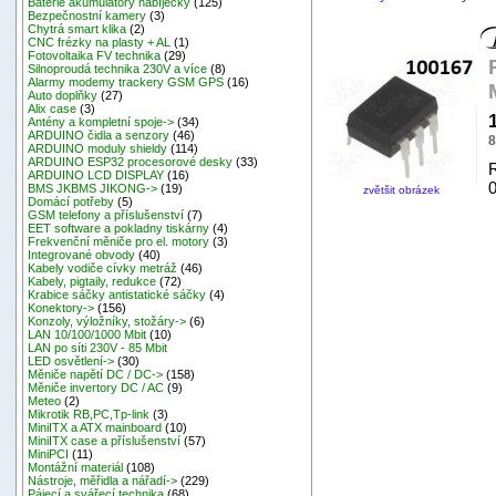
Baterie akumulátory nabíječky
(125)
Bezpečnostní kamery
(3)
Chytrá smart klika
(2)
CNC frézky na plasty + AL
(1)
Fotovoltaika FV technika
(29)
Silnoproudá technika 230V a více
(8)
Alarmy modemy trackery GSM GPS
(16)
Auto doplňky
(27)
Alix case
(3)
Antény a kompletní spoje->
(34)
ARDUINO čidla a senzory
(46)
8
ARDUINO moduly shieldy
(114)
ARDUINO ESP32 procesorové desky
(33)
ARDUINO LCD DISPLAY
(16)
BMS JKBMS JIKONG->
(19)
zvětšit obrázek
Domácí potřeby
(5)
GSM telefony a příslušenství
(7)
EET software a pokladny tiskárny
(4)
Frekvenční měniče pro el. motory
(3)
Integrované obvody
(40)
Kabely vodiče cívky metráž
(46)
Kabely, pigtaily, redukce
(72)
Krabice sáčky antistatické sáčky
(4)
Konektory->
(156)
Konzoly, výložníky, stožáry->
(6)
LAN 10/100/1000 Mbit
(10)
LAN po síti 230V - 85 Mbit
LED osvětlení->
(30)
Měniče napětí DC / DC->
(158)
Měniče invertory DC / AC
(9)
Meteo
(2)
Mikrotik RB,PC,Tp-link
(3)
MiniITX a ATX mainboard
(10)
MiniITX case a příslušenství
(57)
MiniPCI
(11)
Montážní materiál
(108)
Nástroje, měřidla a nářadí->
(229)
Pájecí a svářecí technika
(68)