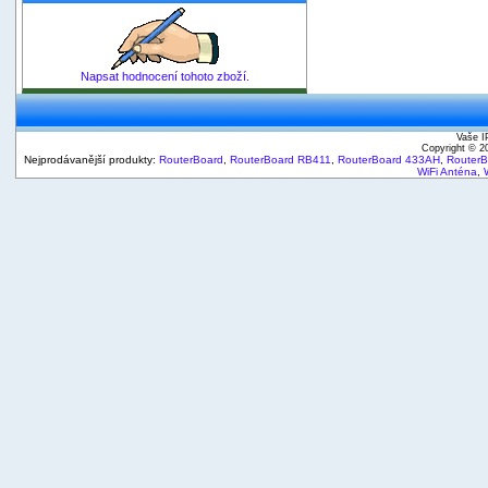
Napsat hodnocení tohoto zboží.
Vaše I
Copyright © 
Nejprodávanější produkty:
RouterBoard
,
RouterBoard RB411
,
RouterBoard 433AH
,
Router
WiFi Anténa
,