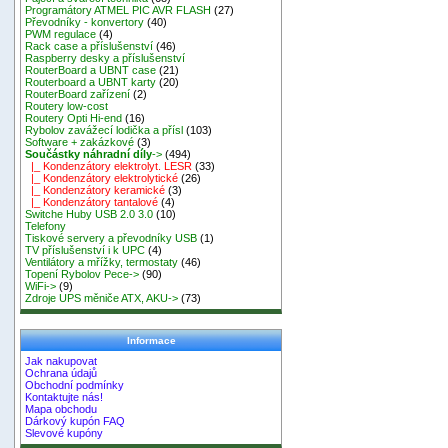
Programátory ATMEL PIC AVR FLASH
(27)
Převodníky - konvertory
(40)
PWM regulace
(4)
Rack case a příslušenství
(46)
Raspberry desky a příslušenství
RouterBoard a UBNT case
(21)
Routerboard a UBNT karty
(20)
RouterBoard zařízení
(2)
Routery low-cost
Routery Opti Hi-end
(16)
Rybolov zavážecí lodička a přísl
(103)
Software + zakázkové
(3)
Součástky náhradní díly
->
(494)
|_ Kondenzátory elektrolyt. LESR
(33)
|_ Kondenzátory elektrolytické
(26)
|_ Kondenzátory keramické
(3)
|_ Kondenzátory tantalové
(4)
Switche Huby USB 2.0 3.0
(10)
Telefony
Tiskové servery a převodníky USB
(1)
TV příslušenství i k UPC
(4)
Ventilátory a mřížky, termostaty
(46)
Topení Rybolov Pece->
(90)
WiFi->
(9)
Zdroje UPS měniče ATX, AKU->
(73)
Informace
Jak nakupovat
Ochrana údajů
Obchodní podmínky
Kontaktujte nás!
Mapa obchodu
Dárkový kupón FAQ
Slevové kupóny