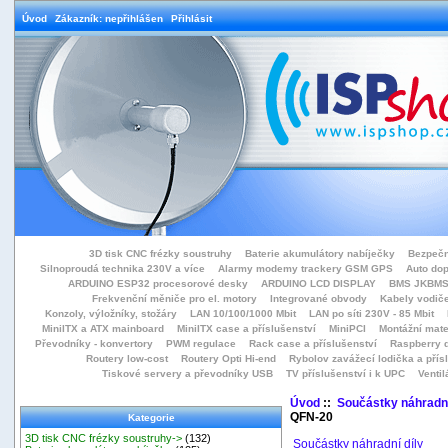
Úvod
Zákazník: nepřihlášen
Přihlásit
3D tisk CNC frézky soustruhy
Baterie akumulátory nabíječky
Bezpečn
Silnoproudá technika 230V a více
Alarmy modemy trackery GSM GPS
Auto do
ARDUINO ESP32 procesorové desky
ARDUINO LCD DISPLAY
BMS JKBMS
Frekvenční měniče pro el. motory
Integrované obvody
Kabely vodiče
Konzoly, výložníky, stožáry
LAN 10/100/1000 Mbit
LAN po síti 230V - 85 Mbit
MiniITX a ATX mainboard
MiniITX case a příslušenství
MiniPCI
Montážní mate
Převodníky - konvertory
PWM regulace
Rack case a příslušenství
Raspberry d
Routery low-cost
Routery Opti Hi-end
Rybolov zavážecí lodička a přísl
Tiskové servery a převodníky USB
TV příslušenství i k UPC
Ventil
Úvod
::
Součástky náhradní
QFN-20
Kategorie
3D tisk CNC frézky soustruhy->
(132)
Součástky náhradní díly