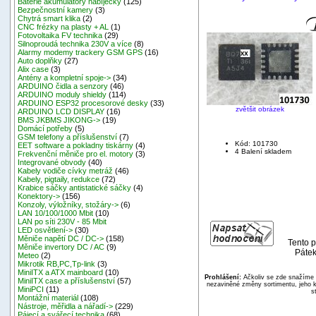
Baterie akumulátory nabíječky
(125)
Bezpečnostní kamery
(3)
Chytrá smart klika
(2)
CNC frézky na plasty + AL
(1)
Fotovoltaika FV technika
(29)
Silnoproudá technika 230V a více
(8)
Alarmy modemy trackery GSM GPS
(16)
Auto doplňky
(27)
Alix case
(3)
Antény a kompletní spoje->
(34)
ARDUINO čidla a senzory
(46)
ARDUINO moduly shieldy
(114)
ARDUINO ESP32 procesorové desky
(33)
zvětšit obrázek
ARDUINO LCD DISPLAY
(16)
BMS JKBMS JIKONG->
(19)
Domácí potřeby
(5)
GSM telefony a příslušenství
(7)
Kód: 101730
EET software a pokladny tiskárny
(4)
4 Balení skladem
Frekvenční měniče pro el. motory
(3)
Integrované obvody
(40)
Kabely vodiče cívky metráž
(46)
Kabely, pigtaily, redukce
(72)
Krabice sáčky antistatické sáčky
(4)
Konektory->
(156)
Konzoly, výložníky, stožáry->
(6)
LAN 10/100/1000 Mbit
(10)
LAN po síti 230V - 85 Mbit
LED osvětlení->
(30)
Měniče napětí DC / DC->
(158)
Tento p
Měniče invertory DC / AC
(9)
Pátek
Meteo
(2)
Mikrotik RB,PC,Tp-link
(3)
MiniITX a ATX mainboard
(10)
Prohlášení:
Ačkoliv se zde snažíme p
MiniITX case a příslušenství
(57)
nezaviněné změny sortimentu, jeho k
MiniPCI
(11)
s
Montážní materiál
(108)
Nástroje, měřidla a nářadí->
(229)
Pájecí a svářecí technika
(68)