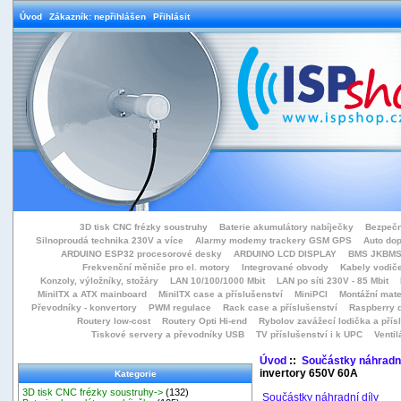
Úvod
Zákazník: nepřihlášen
Přihlásit
3D tisk CNC frézky soustruhy
Baterie akumulátory nabíječky
Bezpečn
Silnoproudá technika 230V a více
Alarmy modemy trackery GSM GPS
Auto do
ARDUINO ESP32 procesorové desky
ARDUINO LCD DISPLAY
BMS JKBMS
Frekvenční měniče pro el. motory
Integrované obvody
Kabely vodiče
Konzoly, výložníky, stožáry
LAN 10/100/1000 Mbit
LAN po síti 230V - 85 Mbit
MiniITX a ATX mainboard
MiniITX case a příslušenství
MiniPCI
Montážní mate
Převodníky - konvertory
PWM regulace
Rack case a příslušenství
Raspberry d
Routery low-cost
Routery Opti Hi-end
Rybolov zavážecí lodička a přísl
Tiskové servery a převodníky USB
TV příslušenství i k UPC
Ventil
Úvod
::
Součástky náhradní
invertory 650V 60A
Kategorie
3D tisk CNC frézky soustruhy->
(132)
Součástky náhradní díly