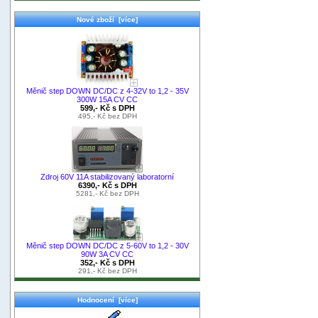
Nové zboží [více]
Měnič step DOWN DC/DC z 4-32V to 1,2 - 35V
300W 15A CV CC
599,- Kč s DPH
495,- Kč bez DPH
Zdroj 60V 11A stabilizovaný laboratorní
6390,- Kč s DPH
5281,- Kč bez DPH
Měnič step DOWN DC/DC z 5-60V to 1,2 - 30V
90W 3A CV CC
352,- Kč s DPH
291,- Kč bez DPH
Hodnocení [více]