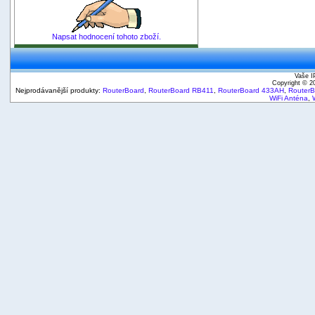
Napsat hodnocení tohoto zboží.
Vaše I
Copyright © 
Nejprodávanější produkty:
RouterBoard
,
RouterBoard RB411
,
RouterBoard 433AH
,
Router
WiFi Anténa
,