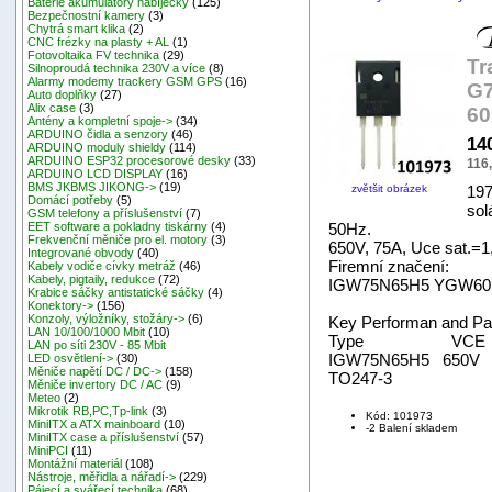
Baterie akumulátory nabíječky
(125)
Bezpečnostní kamery
(3)
Chytrá smart klika
(2)
CNC frézky na plasty + AL
(1)
Fotovoltaika FV technika
(29)
Tr
Silnoproudá technika 230V a více
(8)
Alarmy modemy trackery GSM GPS
(16)
G7
Auto doplňky
(27)
Alix case
(3)
6
Antény a kompletní spoje->
(34)
ARDUINO čidla a senzory
(46)
14
ARDUINO moduly shieldy
(114)
ARDUINO ESP32 procesorové desky
(33)
116
ARDUINO LCD DISPLAY
(16)
BMS JKBMS JIKONG->
(19)
zvětšit obrázek
197
Domácí potřeby
(5)
sol
GSM telefony a příslušenství
(7)
50Hz.
EET software a pokladny tiskárny
(4)
Frekvenční měniče pro el. motory
(3)
650V, 75A, Uce sat.=1,
Integrované obvody
(40)
Firemní značení:
Kabely vodiče cívky metráž
(46)
Kabely, pigtaily, redukce
(72)
IGW75N65H5 YGW60
Krabice sáčky antistatické sáčky
(4)
Konektory->
(156)
Konzoly, výložníky, stožáry->
(6)
Key Performan and P
LAN 10/100/1000 Mbit
(10)
Type VCE IC V
LAN po síti 230V - 85 Mbit
IGW75N65H5 650
LED osvětlení->
(30)
Měniče napětí DC / DC->
(158)
TO247-3
Měniče invertory DC / AC
(9)
Meteo
(2)
Mikrotik RB,PC,Tp-link
(3)
Kód: 101973
MiniITX a ATX mainboard
(10)
-2 Balení skladem
MiniITX case a příslušenství
(57)
MiniPCI
(11)
Montážní materiál
(108)
Nástroje, měřidla a nářadí->
(229)
Pájecí a svářecí technika
(68)