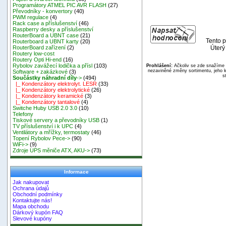
Programátory ATMEL PIC AVR FLASH
(27)
Převodníky - konvertory
(40)
PWM regulace
(4)
Rack case a příslušenství
(46)
Raspberry desky a příslušenství
RouterBoard a UBNT case
(21)
Tento p
Routerboard a UBNT karty
(20)
Úterý
RouterBoard zařízení
(2)
Routery low-cost
Routery Opti Hi-end
(16)
Rybolov zavážecí lodička a přísl
(103)
Prohlášení:
Ačkoliv se zde snažíme p
nezaviněné změny sortimentu, jeho k
Software + zakázkové
(3)
s
Součástky náhradní díly
->
(494)
|_ Kondenzátory elektrolyt. LESR
(33)
|_ Kondenzátory elektrolytické
(26)
|_ Kondenzátory keramické
(3)
|_ Kondenzátory tantalové
(4)
Switche Huby USB 2.0 3.0
(10)
Telefony
Tiskové servery a převodníky USB
(1)
TV příslušenství i k UPC
(4)
Ventilátory a mřížky, termostaty
(46)
Topení Rybolov Pece->
(90)
WiFi->
(9)
Zdroje UPS měniče ATX, AKU->
(73)
Informace
Jak nakupovat
Ochrana údajů
Obchodní podmínky
Kontaktujte nás!
Mapa obchodu
Dárkový kupón FAQ
Slevové kupóny