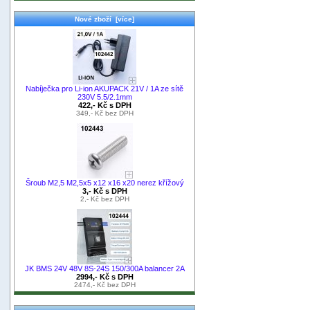
Nové zboží [více]
Nabíječka pro Li-ion AKUPACK 21V / 1A ze sítě
230V 5.5/2.1mm
422,- Kč s DPH
349,- Kč bez DPH
Šroub M2,5 M2,5x5 x12 x16 x20 nerez křížový
3,- Kč s DPH
2,- Kč bez DPH
JK BMS 24V 48V 8S-24S 150/300A balancer 2A
2994,- Kč s DPH
2474,- Kč bez DPH