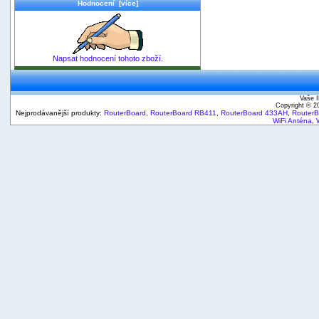
Hodnocení [více]
Napsat hodnocení tohoto zboží.
Vaše I
Copyright © 
Nejprodávanější produkty:
RouterBoard
,
RouterBoard RB411
,
RouterBoard 433AH
,
Router
WiFi Anténa
,