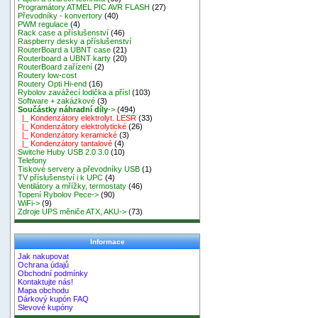
Programátory ATMEL PIC AVR FLASH
(27)
Převodníky - konvertory
(40)
PWM regulace
(4)
Rack case a příslušenství
(46)
Raspberry desky a příslušenství
RouterBoard a UBNT case
(21)
Routerboard a UBNT karty
(20)
RouterBoard zařízení
(2)
Routery low-cost
Routery Opti Hi-end
(16)
Rybolov zavážecí lodička a přísl
(103)
Software + zakázkové
(3)
Součástky náhradní díly
->
(494)
|_ Kondenzátory elektrolyt. LESR
(33)
|_ Kondenzátory elektrolytické
(26)
|_ Kondenzátory keramické
(3)
|_ Kondenzátory tantalové
(4)
Switche Huby USB 2.0 3.0
(10)
Telefony
Tiskové servery a převodníky USB
(1)
TV příslušenství i k UPC
(4)
Ventilátory a mřížky, termostaty
(46)
Topení Rybolov Pece->
(90)
WiFi->
(9)
Zdroje UPS měniče ATX, AKU->
(73)
Informace
Jak nakupovat
Ochrana údajů
Obchodní podmínky
Kontaktujte nás!
Mapa obchodu
Dárkový kupón FAQ
Slevové kupóny