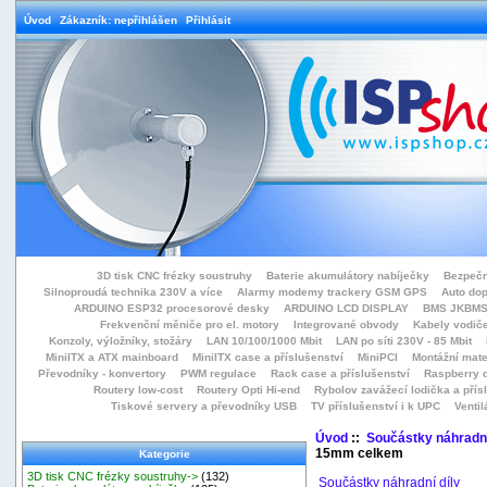
Úvod
Zákazník: nepřihlášen
Přihlásit
3D tisk CNC frézky soustruhy
Baterie akumulátory nabíječky
Bezpečn
Silnoproudá technika 230V a více
Alarmy modemy trackery GSM GPS
Auto do
ARDUINO ESP32 procesorové desky
ARDUINO LCD DISPLAY
BMS JKBMS
Frekvenční měniče pro el. motory
Integrované obvody
Kabely vodiče
Konzoly, výložníky, stožáry
LAN 10/100/1000 Mbit
LAN po síti 230V - 85 Mbit
MiniITX a ATX mainboard
MiniITX case a příslušenství
MiniPCI
Montážní mate
Převodníky - konvertory
PWM regulace
Rack case a příslušenství
Raspberry d
Routery low-cost
Routery Opti Hi-end
Rybolov zavážecí lodička a přísl
Tiskové servery a převodníky USB
TV příslušenství i k UPC
Ventil
Úvod
::
Součástky náhradní
15mm celkem
Kategorie
3D tisk CNC frézky soustruhy->
(132)
Součástky náhradní díly