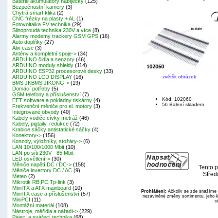
Baterie akumulátory nabíječky
(125)
Bezpečnostní kamery
(3)
Chytrá smart klika
(2)
CNC frézky na plasty + AL
(1)
Fotovoltaika FV technika
(29)
Silnoproudá technika 230V a více
(8)
Alarmy modemy trackery GSM GPS
(16)
Auto doplňky
(27)
Alix case
(3)
Antény a kompletní spoje->
(34)
ARDUINO čidla a senzory
(46)
ARDUINO moduly shieldy
(114)
ARDUINO ESP32 procesorové desky
(33)
zvětšit obrázek
ARDUINO LCD DISPLAY
(16)
BMS JKBMS JIKONG->
(19)
Domácí potřeby
(5)
GSM telefony a příslušenství
(7)
Kód: 102060
EET software a pokladny tiskárny
(4)
56 Balení skladem
Frekvenční měniče pro el. motory
(3)
Integrované obvody
(40)
Kabely vodiče cívky metráž
(46)
Kabely, pigtaily, redukce
(72)
Krabice sáčky antistatické sáčky
(4)
Konektory->
(156)
Konzoly, výložníky, stožáry->
(6)
LAN 10/100/1000 Mbit
(10)
LAN po síti 230V - 85 Mbit
LED osvětlení->
(30)
Měniče napětí DC / DC->
(158)
Tento p
Měniče invertory DC / AC
(9)
Střed
Meteo
(2)
Mikrotik RB,PC,Tp-link
(3)
MiniITX a ATX mainboard
(10)
Prohlášení:
Ačkoliv se zde snažíme p
MiniITX case a příslušenství
(57)
nezaviněné změny sortimentu, jeho k
MiniPCI
(11)
s
Montážní materiál
(108)
Nástroje, měřidla a nářadí->
(229)
Pájecí a svářecí technika
(68)