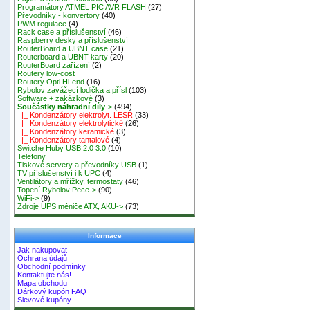
Programátory ATMEL PIC AVR FLASH
(27)
Převodníky - konvertory
(40)
PWM regulace
(4)
Rack case a příslušenství
(46)
Raspberry desky a příslušenství
RouterBoard a UBNT case
(21)
Routerboard a UBNT karty
(20)
RouterBoard zařízení
(2)
Routery low-cost
Routery Opti Hi-end
(16)
Rybolov zavážecí lodička a přísl
(103)
Software + zakázkové
(3)
Součástky náhradní díly
->
(494)
|_ Kondenzátory elektrolyt. LESR
(33)
|_ Kondenzátory elektrolytické
(26)
|_ Kondenzátory keramické
(3)
|_ Kondenzátory tantalové
(4)
Switche Huby USB 2.0 3.0
(10)
Telefony
Tiskové servery a převodníky USB
(1)
TV příslušenství i k UPC
(4)
Ventilátory a mřížky, termostaty
(46)
Topení Rybolov Pece->
(90)
WiFi->
(9)
Zdroje UPS měniče ATX, AKU->
(73)
Informace
Jak nakupovat
Ochrana údajů
Obchodní podmínky
Kontaktujte nás!
Mapa obchodu
Dárkový kupón FAQ
Slevové kupóny