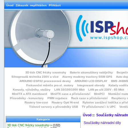
Úvod
Zákazník: nepřihlášen
Přihlásit
3D tisk CNC frézky soustruhy
Baterie akumulátory nabíječky
Bezpečn
Silnoproudá technika 230V a více
Alarmy modemy trackery GSM GPS
Auto do
ARDUINO ESP32 procesorové desky
ARDUINO LCD DISPLAY
BMS JKBMS
Frekvenční měniče pro el. motory
Integrované obvody
Kabely vodiče
Konzoly, výložníky, stožáry
LAN 10/100/1000 Mbit
LAN po síti 230V - 85 Mbit
MiniITX a ATX mainboard
MiniITX case a příslušenství
MiniPCI
Montážní mate
Převodníky - konvertory
PWM regulace
Rack case a příslušenství
Raspberry d
Routery low-cost
Routery Opti Hi-end
Rybolov zavážecí lodička a přísl
Tiskové servery a převodníky USB
TV příslušenství i k UPC
Ventil
Úvod
::
Součástky náhradní
Kategorie
Součástky náhradní díly
3D tisk CNC frézky soustruhy->
(132)