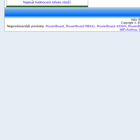
Napsat hodnocení tohoto zboží.
Vaše I
Copyright © 
Nejprodávanější produkty:
RouterBoard
,
RouterBoard RB411
,
RouterBoard 433AH
,
Router
WiFi Anténa
,