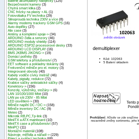
Baterie akumulátory nabíječky
(125)
Bezpečnostní kamery
(3)
Chytrá smart klika
(2)
CNC frézky na plasty + AL
(1)
Fotovoltaika FV technika
(29)
Silnoproudá technika 230V a více
(8)
Alarmy modemy trackery GSM GPS
(16)
Auto doplňky
(27)
Alix case
(3)
Antény a kompletní spoje->
(34)
zvětšit obrázek
ARDUINO čidla a senzory
(46)
ARDUINO moduly shieldy
(114)
ARDUINO ESP32 procesorové desky
(33)
demultiplexer
ARDUINO LCD DISPLAY
(16)
BMS JKBMS JIKONG->
(19)
Domácí potřeby
(5)
Kód: 102063
GSM telefony a příslušenství
(7)
5 Balení skladem
EET software a pokladny tiskárny
(4)
Frekvenční měniče pro el. motory
(3)
Integrované obvody
(40)
Kabely vodiče cívky metráž
(46)
Kabely, pigtaily, redukce
(72)
Krabice sáčky antistatické sáčky
(4)
Konektory->
(156)
Konzoly, výložníky, stožáry->
(6)
LAN 10/100/1000 Mbit
(10)
LAN po síti 230V - 85 Mbit
LED osvětlení->
(30)
Tento p
Měniče napětí DC / DC->
(158)
Ponděl
Měniče invertory DC / AC
(9)
Meteo
(2)
Mikrotik RB,PC,Tp-link
(3)
Prohlášení:
Ačkoliv se zde snažíme p
MiniITX a ATX mainboard
(10)
nezaviněné změny sortimentu, jeho k
MiniITX case a příslušenství
(57)
s
MiniPCI
(11)
Montážní materiál
(108)
Nástroje, měřidla a nářadí->
(229)
Pájecí a svářecí technika
(68)