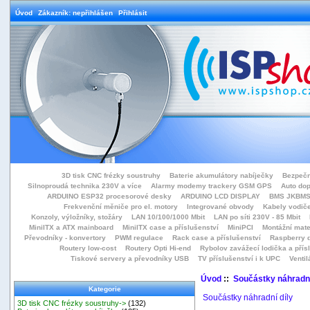
Úvod
Zákazník: nepřihlášen
Přihlásit
3D tisk CNC frézky soustruhy
Baterie akumulátory nabíječky
Bezpečn
Silnoproudá technika 230V a více
Alarmy modemy trackery GSM GPS
Auto do
ARDUINO ESP32 procesorové desky
ARDUINO LCD DISPLAY
BMS JKBMS
Frekvenční měniče pro el. motory
Integrované obvody
Kabely vodiče
Konzoly, výložníky, stožáry
LAN 10/100/1000 Mbit
LAN po síti 230V - 85 Mbit
MiniITX a ATX mainboard
MiniITX case a příslušenství
MiniPCI
Montážní mate
Převodníky - konvertory
PWM regulace
Rack case a příslušenství
Raspberry d
Routery low-cost
Routery Opti Hi-end
Rybolov zavážecí lodička a přísl
Tiskové servery a převodníky USB
TV příslušenství i k UPC
Ventil
Úvod
::
Součástky náhradní
Kategorie
Součástky náhradní díly
3D tisk CNC frézky soustruhy->
(132)