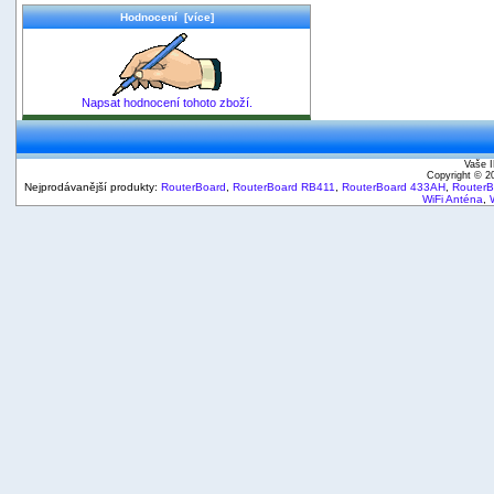
Hodnocení [více]
Napsat hodnocení tohoto zboží.
Vaše I
Copyright © 
Nejprodávanější produkty:
RouterBoard
,
RouterBoard RB411
,
RouterBoard 433AH
,
Router
WiFi Anténa
,