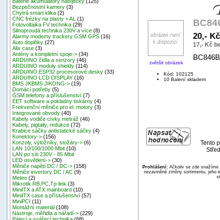
Baterie akumulátory nabíječky
(125)
Bezpečnostní kamery
(3)
Chytrá smart klika
(2)
CNC frézky na plasty + AL
(1)
BC84
Fotovoltaika FV technika
(29)
Silnoproudá technika 230V a více
(8)
20,- K
Alarmy modemy trackery GSM GPS
(16)
Auto doplňky
(27)
17,- Kč 
Alix case
(3)
Antény a kompletní spoje->
(34)
BC846B
ARDUINO čidla a senzory
(46)
zvětšit obrázek
ARDUINO moduly shieldy
(114)
ARDUINO ESP32 procesorové desky
(33)
Kód: 102125
ARDUINO LCD DISPLAY
(16)
10 Balení skladem
BMS JKBMS JIKONG->
(19)
Domácí potřeby
(5)
GSM telefony a příslušenství
(7)
EET software a pokladny tiskárny
(4)
Frekvenční měniče pro el. motory
(3)
Integrované obvody
(40)
Kabely vodiče cívky metráž
(46)
Kabely, pigtaily, redukce
(72)
Krabice sáčky antistatické sáčky
(4)
Konektory->
(156)
Tento p
Konzoly, výložníky, stožáry->
(6)
LAN 10/100/1000 Mbit
(10)
Střed
LAN po síti 230V - 85 Mbit
LED osvětlení->
(30)
Měniče napětí DC / DC->
(158)
Prohlášení:
Ačkoliv se zde snažíme p
Měniče invertory DC / AC
(9)
nezaviněné změny sortimentu, jeho k
s
Meteo
(2)
Mikrotik RB,PC,Tp-link
(3)
MiniITX a ATX mainboard
(10)
MiniITX case a příslušenství
(57)
MiniPCI
(11)
Montážní materiál
(108)
Nástroje, měřidla a nářadí->
(229)
Pájecí a svářecí technika
(68)