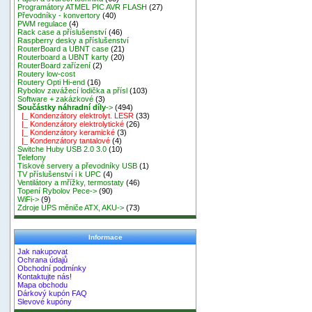
Programátory ATMEL PIC AVR FLASH
(27)
Převodníky - konvertory
(40)
PWM regulace
(4)
Rack case a příslušenství
(46)
Raspberry desky a příslušenství
RouterBoard a UBNT case
(21)
Routerboard a UBNT karty
(20)
RouterBoard zařízení
(2)
Routery low-cost
Routery Opti Hi-end
(16)
Rybolov zavážecí lodička a přísl
(103)
Software + zakázkové
(3)
Součástky náhradní díly
->
(494)
|_ Kondenzátory elektrolyt. LESR
(33)
|_ Kondenzátory elektrolytické
(26)
|_ Kondenzátory keramické
(3)
|_ Kondenzátory tantalové
(4)
Switche Huby USB 2.0 3.0
(10)
Telefony
Tiskové servery a převodníky USB
(1)
TV příslušenství i k UPC
(4)
Ventilátory a mřížky, termostaty
(46)
Topení Rybolov Pece->
(90)
WiFi->
(9)
Zdroje UPS měniče ATX, AKU->
(73)
Informace
Jak nakupovat
Ochrana údajů
Obchodní podmínky
Kontaktujte nás!
Mapa obchodu
Dárkový kupón FAQ
Slevové kupóny