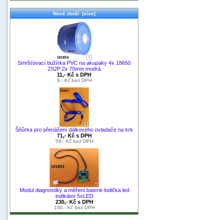
Nové zboží [více]
Smršťovací bužírka PVC na akupaky 4x 18650
2S2P 2x 70mm modrá
11,- Kč s DPH
9,- Kč bez DPH
Šňůrka pro přenášení dálkového ovladače na krk
71,- Kč s DPH
59,- Kč bez DPH
Modul diagnostiky a měření baterie lodička led
indikátor 5xLED
230,- Kč s DPH
190,- Kč bez DPH