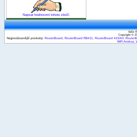
Napsat hodnocení tohoto zboží.
Vaše I
Copyright © 
Nejprodávanější produkty:
RouterBoard
,
RouterBoard RB411
,
RouterBoard 433AH
,
Router
WiFi Anténa
,