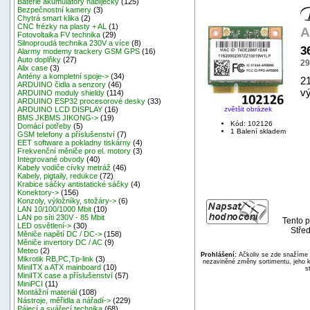
Baterie akumulátory nabíječky
(125)
Bezpečnostní kamery
(3)
Chytrá smart klika
(2)
CNC frézky na plasty + AL
(1)
A
Fotovoltaika FV technika
(29)
Silnoproudá technika 230V a více
(8)
3
Alarmy modemy trackery GSM GPS
(16)
Auto doplňky
(27)
29
Alix case
(3)
Antény a kompletní spoje->
(34)
2
ARDUINO čidla a senzory
(46)
vý
ARDUINO moduly shieldy
(114)
ARDUINO ESP32 procesorové desky
(33)
zvětšit obrázek
ARDUINO LCD DISPLAY
(16)
BMS JKBMS JIKONG->
(19)
Kód: 102126
Domácí potřeby
(5)
1 Balení skladem
GSM telefony a příslušenství
(7)
EET software a pokladny tiskárny
(4)
Frekvenční měniče pro el. motory
(3)
Integrované obvody
(40)
Kabely vodiče cívky metráž
(46)
Kabely, pigtaily, redukce
(72)
Krabice sáčky antistatické sáčky
(4)
Konektory->
(156)
Konzoly, výložníky, stožáry->
(6)
LAN 10/100/1000 Mbit
(10)
LAN po síti 230V - 85 Mbit
Tento p
LED osvětlení->
(30)
Střed
Měniče napětí DC / DC->
(158)
Měniče invertory DC / AC
(9)
Meteo
(2)
Prohlášení:
Ačkoliv se zde snažíme p
Mikrotik RB,PC,Tp-link
(3)
nezaviněné změny sortimentu, jeho k
MiniITX a ATX mainboard
(10)
s
MiniITX case a příslušenství
(57)
MiniPCI
(11)
Montážní materiál
(108)
Nástroje, měřidla a nářadí->
(229)
Pájecí a svářecí technika
(68)