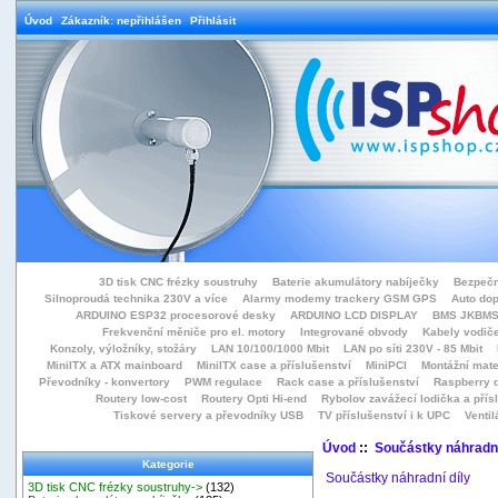
Úvod
Zákazník: nepřihlášen
Přihlásit
3D tisk CNC frézky soustruhy
Baterie akumulátory nabíječky
Bezpečn
Silnoproudá technika 230V a více
Alarmy modemy trackery GSM GPS
Auto do
ARDUINO ESP32 procesorové desky
ARDUINO LCD DISPLAY
BMS JKBMS
Frekvenční měniče pro el. motory
Integrované obvody
Kabely vodiče
Konzoly, výložníky, stožáry
LAN 10/100/1000 Mbit
LAN po síti 230V - 85 Mbit
MiniITX a ATX mainboard
MiniITX case a příslušenství
MiniPCI
Montážní mate
Převodníky - konvertory
PWM regulace
Rack case a příslušenství
Raspberry d
Routery low-cost
Routery Opti Hi-end
Rybolov zavážecí lodička a přísl
Tiskové servery a převodníky USB
TV příslušenství i k UPC
Ventil
Úvod
::
Součástky náhradní
Kategorie
Součástky náhradní díly
3D tisk CNC frézky soustruhy->
(132)