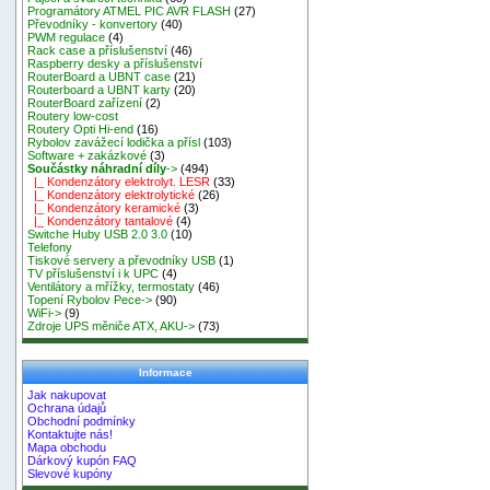
Programátory ATMEL PIC AVR FLASH
(27)
Převodníky - konvertory
(40)
PWM regulace
(4)
Rack case a příslušenství
(46)
Raspberry desky a příslušenství
RouterBoard a UBNT case
(21)
Routerboard a UBNT karty
(20)
RouterBoard zařízení
(2)
Routery low-cost
Routery Opti Hi-end
(16)
Rybolov zavážecí lodička a přísl
(103)
Software + zakázkové
(3)
Součástky náhradní díly
->
(494)
|_ Kondenzátory elektrolyt. LESR
(33)
|_ Kondenzátory elektrolytické
(26)
|_ Kondenzátory keramické
(3)
|_ Kondenzátory tantalové
(4)
Switche Huby USB 2.0 3.0
(10)
Telefony
Tiskové servery a převodníky USB
(1)
TV příslušenství i k UPC
(4)
Ventilátory a mřížky, termostaty
(46)
Topení Rybolov Pece->
(90)
WiFi->
(9)
Zdroje UPS měniče ATX, AKU->
(73)
Informace
Jak nakupovat
Ochrana údajů
Obchodní podmínky
Kontaktujte nás!
Mapa obchodu
Dárkový kupón FAQ
Slevové kupóny