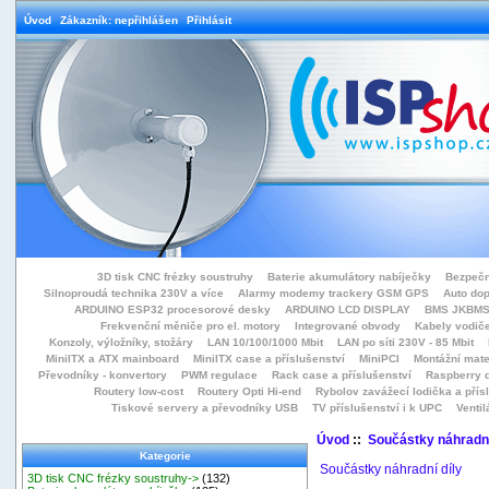
Úvod
Zákazník: nepřihlášen
Přihlásit
3D tisk CNC frézky soustruhy
Baterie akumulátory nabíječky
Bezpečn
Silnoproudá technika 230V a více
Alarmy modemy trackery GSM GPS
Auto do
ARDUINO ESP32 procesorové desky
ARDUINO LCD DISPLAY
BMS JKBMS
Frekvenční měniče pro el. motory
Integrované obvody
Kabely vodiče
Konzoly, výložníky, stožáry
LAN 10/100/1000 Mbit
LAN po síti 230V - 85 Mbit
MiniITX a ATX mainboard
MiniITX case a příslušenství
MiniPCI
Montážní mate
Převodníky - konvertory
PWM regulace
Rack case a příslušenství
Raspberry d
Routery low-cost
Routery Opti Hi-end
Rybolov zavážecí lodička a přísl
Tiskové servery a převodníky USB
TV příslušenství i k UPC
Ventil
Úvod
::
Součástky náhradní
Kategorie
Součástky náhradní díly
3D tisk CNC frézky soustruhy->
(132)