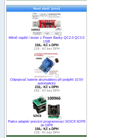
Nové zboží [více]
Měnič napětí / tester z Power Banky QC2.0 QC3.0
USB
156,- Kč s DPH
129,- Kč bez DPH
Odpojovač baterie akumulátoru při podpětí 10,5V
automatický
232,- Kč s DPH
192,- Kč bez DPH
Patice adaptér precizní programovací SOIC8 SOP8
do DIP8
156,- Kč s DPH
129,- Kč bez DPH