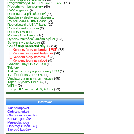
Programátory ATMEL PIC AVR FLASH
(27)
Převodníky - konvertory
(40)
PWM regulace
(4)
Rack case a příslušenství
(46)
Raspberry desky a příslušenství
RouterBoard a UBNT case
(21)
Routerboard a UBNT karty
(20)
RouterBoard zařízení
(2)
Routery low-cost
Routery Opti Hi-end
(16)
Rybolov zavážecí lodička a přísl
(103)
Software + zakázkové
(3)
Součástky náhradní díly
->
(494)
|_ Kondenzátory elektrolyt. LESR
(33)
|_ Kondenzátory elektrolytické
(26)
|_ Kondenzátory keramické
(3)
|_ Kondenzátory tantalové
(4)
Switche Huby USB 2.0 3.0
(10)
Telefony
Tiskové servery a převodníky USB
(1)
TV příslušenství i k UPC
(4)
Ventilátory a mřížky, termostaty
(46)
Topení Rybolov Pece->
(90)
WiFi->
(9)
Zdroje UPS měniče ATX, AKU->
(73)
Informace
Jak nakupovat
Ochrana údajů
Obchodní podmínky
Kontaktujte nás!
Mapa obchodu
Dárkový kupón FAQ
Slevové kupóny