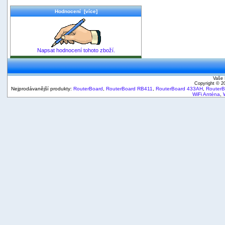
Hodnocení [více]
Napsat hodnocení tohoto zboží.
Vaše 
Copyright © 
Nejprodávanější produkty:
RouterBoard
,
RouterBoard RB411
,
RouterBoard 433AH
,
Router
WiFi Anténa
,