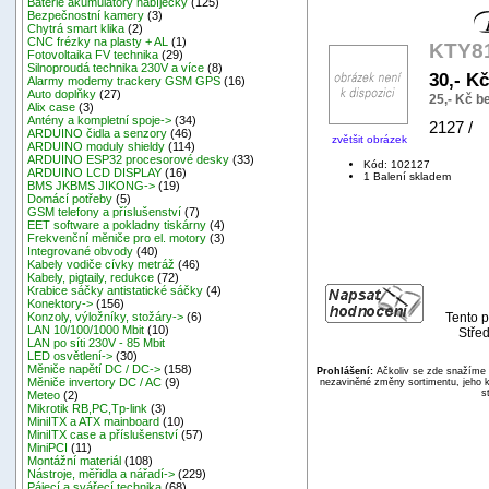
Baterie akumulátory nabíječky
(125)
Bezpečnostní kamery
(3)
Chytrá smart klika
(2)
CNC frézky na plasty + AL
(1)
KTY81
Fotovoltaika FV technika
(29)
Silnoproudá technika 230V a více
(8)
30,- K
Alarmy modemy trackery GSM GPS
(16)
Auto doplňky
(27)
25,- Kč 
Alix case
(3)
Antény a kompletní spoje->
(34)
2127 / 
ARDUINO čidla a senzory
(46)
zvětšit obrázek
ARDUINO moduly shieldy
(114)
ARDUINO ESP32 procesorové desky
(33)
Kód: 102127
ARDUINO LCD DISPLAY
(16)
1 Balení skladem
BMS JKBMS JIKONG->
(19)
Domácí potřeby
(5)
GSM telefony a příslušenství
(7)
EET software a pokladny tiskárny
(4)
Frekvenční měniče pro el. motory
(3)
Integrované obvody
(40)
Kabely vodiče cívky metráž
(46)
Kabely, pigtaily, redukce
(72)
Krabice sáčky antistatické sáčky
(4)
Konektory->
(156)
Tento p
Konzoly, výložníky, stožáry->
(6)
LAN 10/100/1000 Mbit
(10)
Střed
LAN po síti 230V - 85 Mbit
LED osvětlení->
(30)
Měniče napětí DC / DC->
(158)
Prohlášení:
Ačkoliv se zde snažíme p
Měniče invertory DC / AC
(9)
nezaviněné změny sortimentu, jeho k
s
Meteo
(2)
Mikrotik RB,PC,Tp-link
(3)
MiniITX a ATX mainboard
(10)
MiniITX case a příslušenství
(57)
MiniPCI
(11)
Montážní materiál
(108)
Nástroje, měřidla a nářadí->
(229)
Pájecí a svářecí technika
(68)