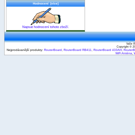
Hodnocení [více]
Napsat hodnocení tohoto zboží.
Vaše I
Copyright © 
Nejprodávanější produkty:
RouterBoard
,
RouterBoard RB411
,
RouterBoard 433AH
,
Router
WiFi Anténa
,