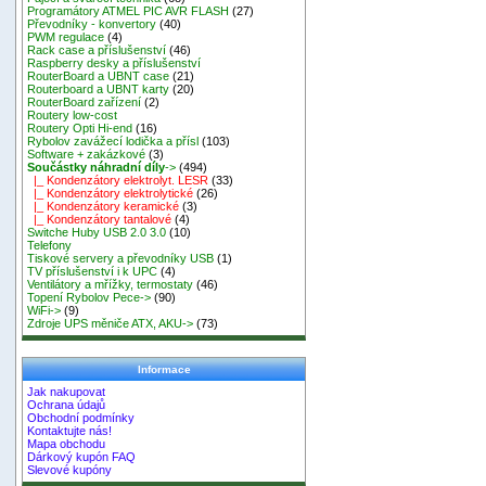
Programátory ATMEL PIC AVR FLASH
(27)
Převodníky - konvertory
(40)
PWM regulace
(4)
Rack case a příslušenství
(46)
Raspberry desky a příslušenství
RouterBoard a UBNT case
(21)
Routerboard a UBNT karty
(20)
RouterBoard zařízení
(2)
Routery low-cost
Routery Opti Hi-end
(16)
Rybolov zavážecí lodička a přísl
(103)
Software + zakázkové
(3)
Součástky náhradní díly
->
(494)
|_ Kondenzátory elektrolyt. LESR
(33)
|_ Kondenzátory elektrolytické
(26)
|_ Kondenzátory keramické
(3)
|_ Kondenzátory tantalové
(4)
Switche Huby USB 2.0 3.0
(10)
Telefony
Tiskové servery a převodníky USB
(1)
TV příslušenství i k UPC
(4)
Ventilátory a mřížky, termostaty
(46)
Topení Rybolov Pece->
(90)
WiFi->
(9)
Zdroje UPS měniče ATX, AKU->
(73)
Informace
Jak nakupovat
Ochrana údajů
Obchodní podmínky
Kontaktujte nás!
Mapa obchodu
Dárkový kupón FAQ
Slevové kupóny