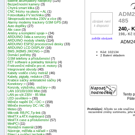
Baterie akumulátory nabíječky
(125)
Bezpečnostní kamery
(3)
Chytrá smart klika
(2)
CNC frézky na plasty + AL
(1)
ADM24
Fotovoltaika FV technika
(29)
Silnoproudá technika 230V a více
(8)
485
Alarmy modemy trackery GSM GPS
(16)
Auto doplňky
(27)
240,- 
Alix case
(3)
Antény a kompletní spoje->
(34)
198,- Kč
ARDUINO čidla a senzory
(46)
zvětšit obrázek
ARDUINO moduly shieldy
(114)
ADM248
ARDUINO ESP32 procesorové desky
(33)
ARDUINO LCD DISPLAY
(16)
BMS JKBMS JIKONG->
(19)
Kód: 102134
Domácí potřeby
(5)
2 Balení skladem
GSM telefony a příslušenství
(7)
EET software a pokladny tiskárny
(4)
Frekvenční měniče pro el. motory
(3)
Integrované obvody
(40)
Kabely vodiče cívky metráž
(46)
Kabely, pigtaily, redukce
(72)
Krabice sáčky antistatické sáčky
(4)
Konektory->
(156)
Konzoly, výložníky, stožáry->
(6)
LAN 10/100/1000 Mbit
(10)
Tento p
LAN po síti 230V - 85 Mbit
Páte
LED osvětlení->
(30)
Měniče napětí DC / DC->
(158)
Měniče invertory DC / AC
(9)
Meteo
(2)
Prohlášení:
Ačkoliv se zde snažíme p
nezaviněné změny sortimentu, jeho k
Mikrotik RB,PC,Tp-link
(3)
s
MiniITX a ATX mainboard
(10)
MiniITX case a příslušenství
(57)
MiniPCI
(11)
Montážní materiál
(108)
Nástroje, měřidla a nářadí->
(229)
Pájecí a svářecí technika
(68)