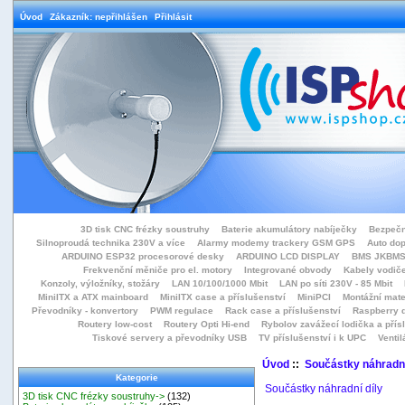
Úvod
Zákazník: nepřihlášen
Přihlásit
3D tisk CNC frézky soustruhy
Baterie akumulátory nabíječky
Bezpečn
Silnoproudá technika 230V a více
Alarmy modemy trackery GSM GPS
Auto do
ARDUINO ESP32 procesorové desky
ARDUINO LCD DISPLAY
BMS JKBMS
Frekvenční měniče pro el. motory
Integrované obvody
Kabely vodiče
Konzoly, výložníky, stožáry
LAN 10/100/1000 Mbit
LAN po síti 230V - 85 Mbit
MiniITX a ATX mainboard
MiniITX case a příslušenství
MiniPCI
Montážní mate
Převodníky - konvertory
PWM regulace
Rack case a příslušenství
Raspberry d
Routery low-cost
Routery Opti Hi-end
Rybolov zavážecí lodička a přísl
Tiskové servery a převodníky USB
TV příslušenství i k UPC
Ventil
Úvod
::
Součástky náhradní
Kategorie
Součástky náhradní díly
3D tisk CNC frézky soustruhy->
(132)