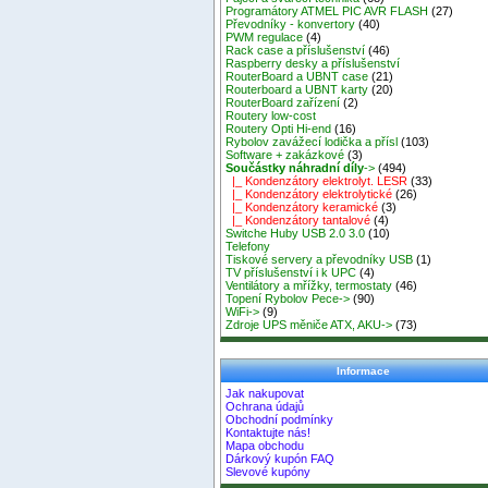
Programátory ATMEL PIC AVR FLASH
(27)
Převodníky - konvertory
(40)
PWM regulace
(4)
Rack case a příslušenství
(46)
Raspberry desky a příslušenství
RouterBoard a UBNT case
(21)
Routerboard a UBNT karty
(20)
RouterBoard zařízení
(2)
Routery low-cost
Routery Opti Hi-end
(16)
Rybolov zavážecí lodička a přísl
(103)
Software + zakázkové
(3)
Součástky náhradní díly
->
(494)
|_ Kondenzátory elektrolyt. LESR
(33)
|_ Kondenzátory elektrolytické
(26)
|_ Kondenzátory keramické
(3)
|_ Kondenzátory tantalové
(4)
Switche Huby USB 2.0 3.0
(10)
Telefony
Tiskové servery a převodníky USB
(1)
TV příslušenství i k UPC
(4)
Ventilátory a mřížky, termostaty
(46)
Topení Rybolov Pece->
(90)
WiFi->
(9)
Zdroje UPS měniče ATX, AKU->
(73)
Informace
Jak nakupovat
Ochrana údajů
Obchodní podmínky
Kontaktujte nás!
Mapa obchodu
Dárkový kupón FAQ
Slevové kupóny