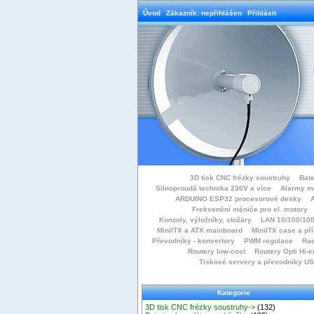
Úvod
Zákazník: nepřihlášen
Přihlásit
3D tisk CNC frézky soustruhy
Bate
Silnoproudá technika 230V a více
Alarmy m
ARDUINO ESP32 procesorové desky
Frekvenční měniče pro el. motory
Konzoly, výložníky, stožáry
LAN 10/100/100
MiniITX a ATX mainboard
MiniITX case a př
Převodníky - konvertory
PWM regulace
Rac
Routery low-cost
Routery Opti Hi-e
Tiskové servery a převodníky U
Kategorie
3D tisk CNC frézky soustruhy->
(132)