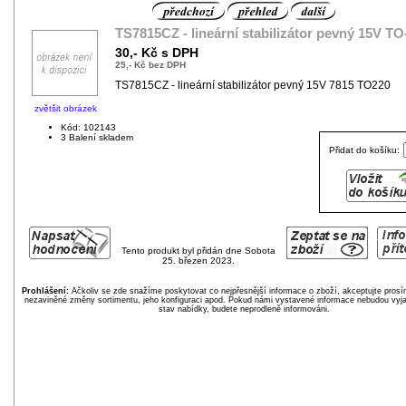
TS7815CZ - lineární stabilizátor pevný 15V TO
30,- Kč s DPH
25,- Kč bez DPH
TS7815CZ - lineární stabilizátor pevný 15V 7815 TO220
zvětšit obrázek
Kód: 102143
3 Balení skladem
Přidat do košíku:
Tento produkt byl přidán dne Sobota
25. březen 2023.
Prohlášení:
Ačkoliv se zde snažíme poskytovat co nejpřesnější informace o zboží, akceptujte pros
nezaviněné změny sortimentu, jeho konfiguraci apod. Pokud námi vystavené informace nebudou vyja
stav nabídky, budete neprodleně informováni.