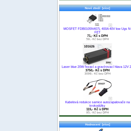
Nové zboží [více]
MOSFET FDB0105N407L 400A 40V low Ugs N
FET
71,- Kč s DPH
59,- Kč bez DPH
Laser blue 20W řezací a gravírovací hlava 12V 
3750,- Kč s DPH
3099,- Kč bez DPH
Kabelová redukce samice autozapalovače na
krokodýlky
115,- Kč s DPH
95,- Kč bez DPH
Hodnocení [více]