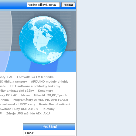
asty + AL
Fotovoltaika FV technika
O čidla a senzory
ARDUINO moduly shieldy
nství
EET software a pokladny tiskárny
čky antistatické sáčky
Konektory
tory DC / AC
Meteo
Mikrotik RB,PC,Tp-link
chnika
Programátory ATMEL PIC AVR FLASH
uterboard a UBNT karty
RouterBoard zařízení
Switche Huby USB 2.0 3.0
Telefony
Fi
Zdroje UPS měniče ATX, AKU
Přihlášení
Email: