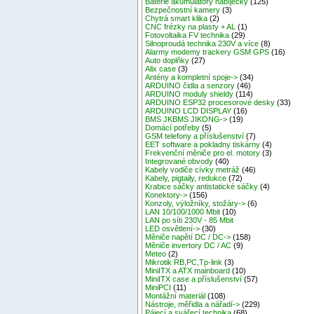
Baterie akumulátory nabíječky
(125)
Bezpečnostní kamery
(3)
Chytrá smart klika
(2)
CNC frézky na plasty + AL
(1)
Fotovoltaika FV technika
(29)
Silnoproudá technika 230V a více
(8)
Alarmy modemy trackery GSM GPS
(16)
Auto doplňky
(27)
Alix case
(3)
Antény a kompletní spoje->
(34)
ARDUINO čidla a senzory
(46)
ARDUINO moduly shieldy
(114)
ARDUINO ESP32 procesorové desky
(33)
ARDUINO LCD DISPLAY
(16)
BMS JKBMS JIKONG->
(19)
Domácí potřeby
(5)
GSM telefony a příslušenství
(7)
EET software a pokladny tiskárny
(4)
Frekvenční měniče pro el. motory
(3)
Integrované obvody
(40)
Kabely vodiče cívky metráž
(46)
Kabely, pigtaily, redukce
(72)
Krabice sáčky antistatické sáčky
(4)
Konektory->
(156)
Konzoly, výložníky, stožáry->
(6)
LAN 10/100/1000 Mbit
(10)
LAN po síti 230V - 85 Mbit
LED osvětlení->
(30)
Měniče napětí DC / DC->
(158)
Měniče invertory DC / AC
(9)
Meteo
(2)
Mikrotik RB,PC,Tp-link
(3)
MiniITX a ATX mainboard
(10)
MiniITX case a příslušenství
(57)
MiniPCI
(11)
Montážní materiál
(108)
Nástroje, měřidla a nářadí->
(229)
Pájecí a svářecí technika
(68)