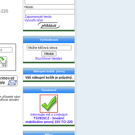
Heslo:
-220
Zapomenuté heslo
Vytvořit účet
Vyhledávaní
Rozšířené hledání
Nákupní košík [více]
Váš nákupní košík je prázdný.
Oznámení
ím případné námi
dřovat aktuální
Informujte mě o změnách
TS7815CZ - lineární
stabilizátor pevný 15V TO-220
Měna