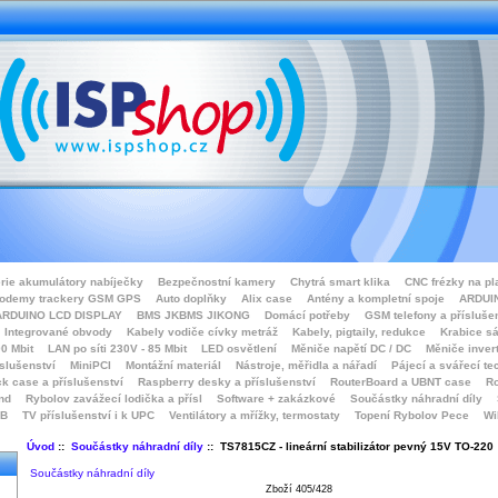
rie akumulátory nabíječky
Bezpečnostní kamery
Chytrá smart klika
CNC frézky na pl
odemy trackery GSM GPS
Auto doplňky
Alix case
Antény a kompletní spoje
ARDUIN
ARDUINO LCD DISPLAY
BMS JKBMS JIKONG
Domácí potřeby
GSM telefony a přísluše
Integrované obvody
Kabely vodiče cívky metráž
Kabely, pigtaily, redukce
Krabice sá
0 Mbit
LAN po síti 230V - 85 Mbit
LED osvětlení
Měniče napětí DC / DC
Měniče inver
íslušenství
MiniPCI
Montážní materiál
Nástroje, měřidla a nářadí
Pájecí a svářecí te
k case a příslušenství
Raspberry desky a příslušenství
RouterBoard a UBNT case
Ro
nd
Rybolov zavážecí lodička a přísl
Software + zakázkové
Součástky náhradní díly
SB
TV příslušenství i k UPC
Ventilátory a mřížky, termostaty
Topení Rybolov Pece
Wi
Úvod
::
Součástky náhradní díly
:: TS7815CZ - lineární stabilizátor pevný 15V TO-220
Součástky náhradní díly
Zboží 405/428