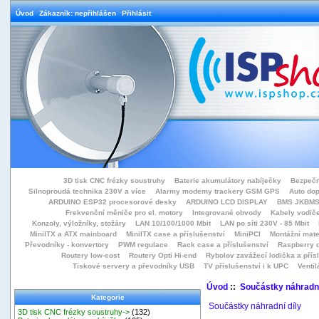
Úvod
Zákazník: nepřihlášen
Přihlásit
3D tisk CNC frézky soustruhy
Baterie akumulátory nabíječky
Bezpečn
Silnoproudá technika 230V a více
Alarmy modemy trackery GSM GPS
Auto do
ARDUINO ESP32 procesorové desky
ARDUINO LCD DISPLAY
BMS JKBMS
Frekvenční měniče pro el. motory
Integrované obvody
Kabely vodiče
Konzoly, výložníky, stožáry
LAN 10/100/1000 Mbit
LAN po síti 230V - 85 Mbit
MiniITX a ATX mainboard
MiniITX case a příslušenství
MiniPCI
Montážní mate
Převodníky - konvertory
PWM regulace
Rack case a příslušenství
Raspberry d
Routery low-cost
Routery Opti Hi-end
Rybolov zavážecí lodička a přísl
Tiskové servery a převodníky USB
TV příslušenství i k UPC
Ventil
Úvod
::
Součástky náhradní
Kategorie
Součástky náhradní díly
3D tisk CNC frézky soustruhy->
(132)