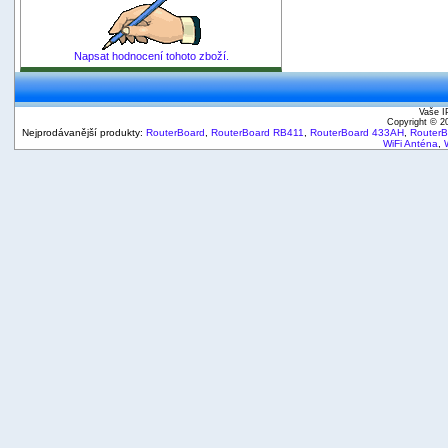
Napsat hodnocení tohoto zboží.
Vaše I
Copyright © 
Nejprodávanější produkty:
RouterBoard
,
RouterBoard RB411
,
RouterBoard 433AH
,
Router
WiFi Anténa
,