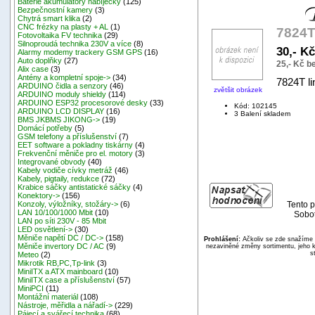
Baterie akumulátory nabíječky
(125)
Bezpečnostní kamery
(3)
Chytrá smart klika
(2)
CNC frézky na plasty + AL
(1)
7824T 
Fotovoltaika FV technika
(29)
Silnoproudá technika 230V a více
(8)
30,- K
Alarmy modemy trackery GSM GPS
(16)
Auto doplňky
(27)
25,- Kč 
Alix case
(3)
Antény a kompletní spoje->
(34)
7824T li
ARDUINO čidla a senzory
(46)
zvětšit obrázek
ARDUINO moduly shieldy
(114)
ARDUINO ESP32 procesorové desky
(33)
Kód: 102145
ARDUINO LCD DISPLAY
(16)
3 Balení skladem
BMS JKBMS JIKONG->
(19)
Domácí potřeby
(5)
GSM telefony a příslušenství
(7)
EET software a pokladny tiskárny
(4)
Frekvenční měniče pro el. motory
(3)
Integrované obvody
(40)
Kabely vodiče cívky metráž
(46)
Kabely, pigtaily, redukce
(72)
Krabice sáčky antistatické sáčky
(4)
Konektory->
(156)
Tento p
Konzoly, výložníky, stožáry->
(6)
LAN 10/100/1000 Mbit
(10)
Sobot
LAN po síti 230V - 85 Mbit
LED osvětlení->
(30)
Měniče napětí DC / DC->
(158)
Prohlášení:
Ačkoliv se zde snažíme p
Měniče invertory DC / AC
(9)
nezaviněné změny sortimentu, jeho k
s
Meteo
(2)
Mikrotik RB,PC,Tp-link
(3)
MiniITX a ATX mainboard
(10)
MiniITX case a příslušenství
(57)
MiniPCI
(11)
Montážní materiál
(108)
Nástroje, měřidla a nářadí->
(229)
Pájecí a svářecí technika
(68)