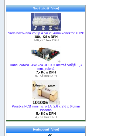
Nové zboží [více]
Sada boxovaná 2p 3p 4 pin 2.54mm konektor XH2P
180,- Kč s DPH
149,- Kč bez DPH
kabel 24AWG AWG24 UL1007 metráž vnější 1,3
mm, zelená
7,- Kč s DPH
6,- Kč bez DPH
Pojistka PCB mini micro 1A, 2,6 x 2,6 x 6,0mm
zlacená
5,- Kč s DPH
4,- Kč bez DPH
Hodnocení [více]