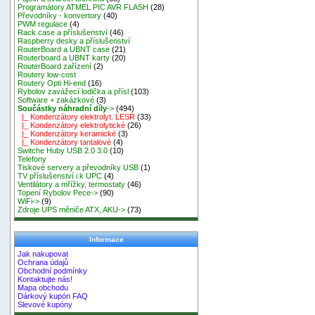
Programátory ATMEL PIC AVR FLASH
(28)
Převodníky - konvertory
(40)
PWM regulace
(4)
Rack case a příslušenství
(46)
Raspberry desky a příslušenství
RouterBoard a UBNT case
(21)
Routerboard a UBNT karty
(20)
RouterBoard zařízení
(2)
Routery low-cost
Routery Opti Hi-end
(16)
Rybolov zavážecí lodička a přísl
(103)
Software + zakázkové
(3)
Součástky náhradní díly
->
(494)
|_ Kondenzátory elektrolyt. LESR
(33)
|_ Kondenzátory elektrolytické
(26)
|_ Kondenzátory keramické
(3)
|_ Kondenzátory tantalové
(4)
Switche Huby USB 2.0 3.0
(10)
Telefony
Tiskové servery a převodníky USB
(1)
TV příslušenství i k UPC
(4)
Ventilátory a mřížky, termostaty
(46)
Topení Rybolov Pece->
(90)
WiFi->
(9)
Zdroje UPS měniče ATX, AKU->
(73)
Informace
Jak nakupovat
Ochrana údajů
Obchodní podmínky
Kontaktujte nás!
Mapa obchodu
Dárkový kupón FAQ
Slevové kupóny