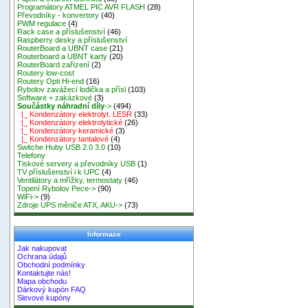
Programátory ATMEL PIC AVR FLASH
(28)
Převodníky - konvertory
(40)
PWM regulace
(4)
Rack case a příslušenství
(46)
Raspberry desky a příslušenství
RouterBoard a UBNT case
(21)
Routerboard a UBNT karty
(20)
RouterBoard zařízení
(2)
Routery low-cost
Routery Opti Hi-end
(16)
Rybolov zavážecí lodička a přísl
(103)
Software + zakázkové
(3)
Součástky náhradní díly
->
(494)
|_ Kondenzátory elektrolyt. LESR
(33)
|_ Kondenzátory elektrolytické
(26)
|_ Kondenzátory keramické
(3)
|_ Kondenzátory tantalové
(4)
Switche Huby USB 2.0 3.0
(10)
Telefony
Tiskové servery a převodníky USB
(1)
TV příslušenství i k UPC
(4)
Ventilátory a mřížky, termostaty
(46)
Topení Rybolov Pece->
(90)
WiFi->
(9)
Zdroje UPS měniče ATX, AKU->
(73)
Informace
Jak nakupovat
Ochrana údajů
Obchodní podmínky
Kontaktujte nás!
Mapa obchodu
Dárkový kupón FAQ
Slevové kupóny