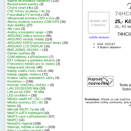
Baterie akumulátory nabíječky
(125)
Bezpečnostní kamery
(3)
Chytrá smart klika
(2)
CNC frézky na plasty + AL
(1)
74HC0
Fotovoltaika FV technika
(29)
Silnoproudá technika 230V a více
(8)
25,- K
Alarmy modemy trackery GSM GPS
(16)
Auto doplňky
(27)
21,- Kč 
Alix case
(3)
Antény a kompletní spoje->
(34)
74HC08
ARDUINO čidla a senzory
(46)
zvětšit obrázek
ARDUINO moduly shieldy
(114)
ARDUINO ESP32 procesorové desky
(33)
Kód: 102147
ARDUINO LCD DISPLAY
(16)
4 Balení skladem
BMS JKBMS JIKONG->
(19)
Domácí potřeby
(5)
GSM telefony a příslušenství
(7)
EET software a pokladny tiskárny
(4)
Frekvenční měniče pro el. motory
(3)
Integrované obvody
(40)
Kabely vodiče cívky metráž
(46)
Kabely, pigtaily, redukce
(72)
Krabice sáčky antistatické sáčky
(4)
Konektory->
(156)
Tento p
Konzoly, výložníky, stožáry->
(6)
LAN 10/100/1000 Mbit
(10)
Sobot
LAN po síti 230V - 85 Mbit
LED osvětlení->
(30)
Měniče napětí DC / DC->
(158)
Prohlášení:
Ačkoliv se zde snažíme p
Měniče invertory DC / AC
(9)
nezaviněné změny sortimentu, jeho k
s
Meteo
(2)
Mikrotik RB,PC,Tp-link
(3)
MiniITX a ATX mainboard
(10)
MiniITX case a příslušenství
(57)
MiniPCI
(11)
Montážní materiál
(108)
Nástroje, měřidla a nářadí->
(229)
Pájecí a svářecí technika
(68)