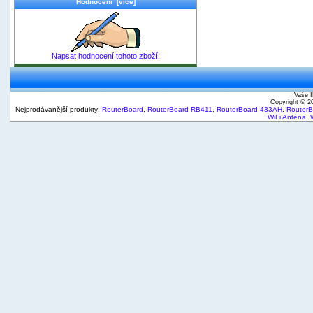
Hodnocení [více]
Napsat hodnocení tohoto zboží.
Vaše I
Copyright © 
Nejprodávanější produkty:
RouterBoard
,
RouterBoard RB411
,
RouterBoard 433AH
,
Router
WiFi Anténa
,