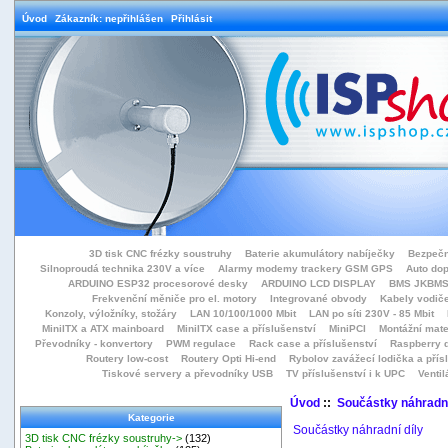
Úvod
Zákazník: nepřihlášen
Přihlásit
3D tisk CNC frézky soustruhy
Baterie akumulátory nabíječky
Bezpečn
Silnoproudá technika 230V a více
Alarmy modemy trackery GSM GPS
Auto do
ARDUINO ESP32 procesorové desky
ARDUINO LCD DISPLAY
BMS JKBMS
Frekvenční měniče pro el. motory
Integrované obvody
Kabely vodiče
Konzoly, výložníky, stožáry
LAN 10/100/1000 Mbit
LAN po síti 230V - 85 Mbit
MiniITX a ATX mainboard
MiniITX case a příslušenství
MiniPCI
Montážní mate
Převodníky - konvertory
PWM regulace
Rack case a příslušenství
Raspberry d
Routery low-cost
Routery Opti Hi-end
Rybolov zavážecí lodička a přísl
Tiskové servery a převodníky USB
TV příslušenství i k UPC
Ventil
Úvod
::
Součástky náhradní
Kategorie
Součástky náhradní díly
3D tisk CNC frézky soustruhy->
(132)