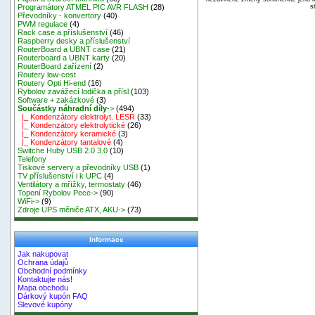
s
Programátory ATMEL PIC AVR FLASH
(28)
Převodníky - konvertory
(40)
PWM regulace
(4)
Rack case a příslušenství
(46)
Raspberry desky a příslušenství
RouterBoard a UBNT case
(21)
Routerboard a UBNT karty
(20)
RouterBoard zařízení
(2)
Routery low-cost
Routery Opti Hi-end
(16)
Rybolov zavážecí lodička a přísl
(103)
Software + zakázkové
(3)
Součástky náhradní díly
->
(494)
|_ Kondenzátory elektrolyt. LESR
(33)
|_ Kondenzátory elektrolytické
(26)
|_ Kondenzátory keramické
(3)
|_ Kondenzátory tantalové
(4)
Switche Huby USB 2.0 3.0
(10)
Telefony
Tiskové servery a převodníky USB
(1)
TV příslušenství i k UPC
(4)
Ventilátory a mřížky, termostaty
(46)
Topení Rybolov Pece->
(90)
WiFi->
(9)
Zdroje UPS měniče ATX, AKU->
(73)
Informace
Jak nakupovat
Ochrana údajů
Obchodní podmínky
Kontaktujte nás!
Mapa obchodu
Dárkový kupón FAQ
Slevové kupóny