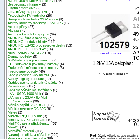
Baterie akumulátory nabíječky
(125)
Bezpečnostní kamery
(3)
Chytrá smart klika
(2)
CNC frézky na plasty + AL
(1)
Fotovoltaika FV technika
(29)
A
Silnoproudá technika 230V a více
(8)
Alarmy modemy trackery GSM GPS
(16)
1
Auto doplňky
(27)
Alix case
(3)
49
Antény a kompletní spoje->
(34)
ARDUINO čidla a senzory
(46)
40,
ARDUINO moduly shieldy
(114)
ARDUINO ESP32 procesorové desky
(33)
25
ARDUINO LCD DISPLAY
(16)
AP
BMS JKBMS JIKONG->
(19)
zvětšit obrázek
Domácí potřeby
(5)
TO
GSM telefony a příslušenství
(7)
1,2kV 15A celoplast
EET software a pokladny tiskárny
(4)
Frekvenční měniče pro el. motory
(3)
Integrované obvody
(40)
0 Balení skladem
Kabely vodiče cívky metráž
(46)
Kabely, pigtaily, redukce
(72)
Krabice sáčky antistatické sáčky
(4)
Konektory->
(156)
Konzoly, výložníky, stožáry->
(6)
LAN 10/100/1000 Mbit
(10)
LAN po síti 230V - 85 Mbit
LED osvětlení->
(30)
Měniče napětí DC / DC->
(158)
Měniče invertory DC / AC
(9)
Meteo
(2)
Mikrotik RB,PC,Tp-link
(3)
MiniITX a ATX mainboard
(10)
Tento p
MiniITX case a příslušenství
(57)
Úte
MiniPCI
(11)
Montážní materiál
(108)
Nástroje, měřidla a nářadí->
(229)
Prohlášení:
Ačkoliv se zde snažíme p
Pájecí a svářecí technika
(68)
nezaviněné změny sortimentu, jeho k