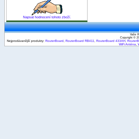
Napsat hodnocení tohoto zboží.
Vaše I
Copyright © 
Nejprodávanější produkty:
RouterBoard
,
RouterBoard RB411
,
RouterBoard 433AH
,
Router
WiFi Anténa
,