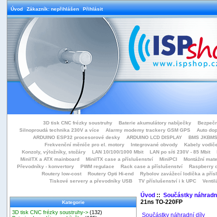
Úvod
Zákazník: nepřihlášen
Přihlásit
3D tisk CNC frézky soustruhy
Baterie akumulátory nabíječky
Bezpečn
Silnoproudá technika 230V a více
Alarmy modemy trackery GSM GPS
Auto do
ARDUINO ESP32 procesorové desky
ARDUINO LCD DISPLAY
BMS JKBMS
Frekvenční měniče pro el. motory
Integrované obvody
Kabely vodiče
Konzoly, výložníky, stožáry
LAN 10/100/1000 Mbit
LAN po síti 230V - 85 Mbit
MiniITX a ATX mainboard
MiniITX case a příslušenství
MiniPCI
Montážní mate
Převodníky - konvertory
PWM regulace
Rack case a příslušenství
Raspberry d
Routery low-cost
Routery Opti Hi-end
Rybolov zavážecí lodička a přísl
Tiskové servery a převodníky USB
TV příslušenství i k UPC
Ventil
Úvod
::
Součástky náhradní
21ns TO-220FP
Kategorie
3D tisk CNC frézky soustruhy->
(132)
Součástky náhradní díly