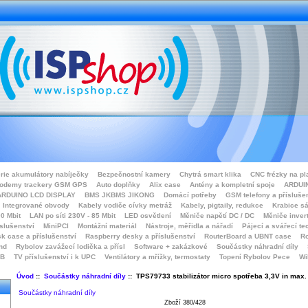
rie akumulátory nabíječky
Bezpečnostní kamery
Chytrá smart klika
CNC frézky na pl
odemy trackery GSM GPS
Auto doplňky
Alix case
Antény a kompletní spoje
ARDUIN
ARDUINO LCD DISPLAY
BMS JKBMS JIKONG
Domácí potřeby
GSM telefony a přísluše
Integrované obvody
Kabely vodiče cívky metráž
Kabely, pigtaily, redukce
Krabice sá
0 Mbit
LAN po síti 230V - 85 Mbit
LED osvětlení
Měniče napětí DC / DC
Měniče inver
íslušenství
MiniPCI
Montážní materiál
Nástroje, měřidla a nářadí
Pájecí a svářecí te
k case a příslušenství
Raspberry desky a příslušenství
RouterBoard a UBNT case
Ro
nd
Rybolov zavážecí lodička a přísl
Software + zakázkové
Součástky náhradní díly
SB
TV příslušenství i k UPC
Ventilátory a mřížky, termostaty
Topení Rybolov Pece
Wi
Úvod
::
Součástky náhradní díly
:: TPS79733 stabilizátor micro spotřeba 3,3V in max.
Součástky náhradní díly
Zboží 380/428