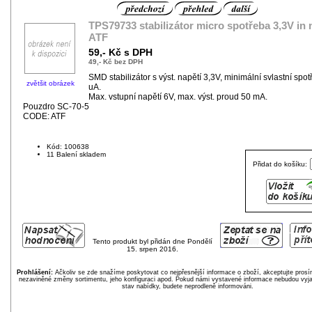
TPS79733 stabilizátor micro spotřeba 3,3V in
ATF
59,- Kč s DPH
49,- Kč bez DPH
SMD stabilizátor s výst. napětí 3,3V, minimální svlastní spo
zvětšit obrázek
uA.
Max. vstupní napětí 6V, max. výst. proud 50 mA.
Pouzdro SC-70-5
CODE: ATF
Kód: 100638
11 Balení skladem
Přidat do košíku:
Tento produkt byl přidán dne Pondělí
15. srpen 2016.
Prohlášení:
Ačkoliv se zde snažíme poskytovat co nejpřesnější informace o zboží, akceptujte pros
nezaviněné změny sortimentu, jeho konfiguraci apod. Pokud námi vystavené informace nebudou vyja
stav nabídky, budete neprodleně informováni.