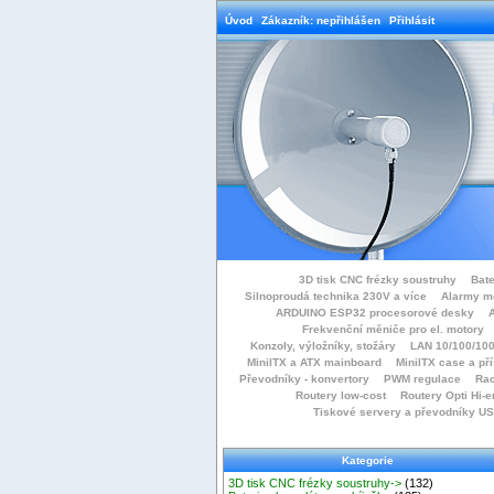
Úvod
Zákazník: nepřihlášen
Přihlásit
3D tisk CNC frézky soustruhy
Bate
Silnoproudá technika 230V a více
Alarmy m
ARDUINO ESP32 procesorové desky
Frekvenční měniče pro el. motory
Konzoly, výložníky, stožáry
LAN 10/100/100
MiniITX a ATX mainboard
MiniITX case a př
Převodníky - konvertory
PWM regulace
Rac
Routery low-cost
Routery Opti Hi-e
Tiskové servery a převodníky U
Kategorie
3D tisk CNC frézky soustruhy->
(132)