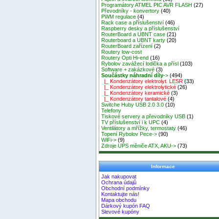
Programátory ATMEL PIC AVR FLASH
(27)
Převodníky - konvertory
(40)
PWM regulace
(4)
Rack case a příslušenství
(46)
Raspberry desky a příslušenství
RouterBoard a UBNT case
(21)
Routerboard a UBNT karty
(20)
RouterBoard zařízení
(2)
Routery low-cost
Routery Opti Hi-end
(16)
Rybolov zavážecí lodička a přísl
(103)
Software + zakázkové
(3)
Součástky náhradní díly
->
(494)
|_ Kondenzátory elektrolyt. LESR
(33)
|_ Kondenzátory elektrolytické
(26)
|_ Kondenzátory keramické
(3)
|_ Kondenzátory tantalové
(4)
Switche Huby USB 2.0 3.0
(10)
Telefony
Tiskové servery a převodníky USB
(1)
TV příslušenství i k UPC
(4)
Ventilátory a mřížky, termostaty
(46)
Topení Rybolov Pece->
(90)
WiFi->
(9)
Zdroje UPS měniče ATX, AKU->
(73)
Informace
Jak nakupovat
Ochrana údajů
Obchodní podmínky
Kontaktujte nás!
Mapa obchodu
Dárkový kupón FAQ
Slevové kupóny