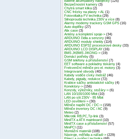
Baterie akumulátory nabíječky
(125)
Bezpečnostní kamery
(3)
Chytrá smart klika
(2)
CNC frézky na plasty + AL
(1)
Fotovoltaika FV technika
(29)
Silnoproudá technika 230V a více
(8)
Alarmy modemy trackery GSM GPS
(16)
Auto doplňky
(27)
Alix case
(3)
Antény a kompletní spoje->
(34)
ARDUINO čidla a senzory
(46)
ARDUINO moduly shieldy
(114)
ARDUINO ESP32 procesorové desky
(33)
ARDUINO LCD DISPLAY
(16)
BMS JKBMS JIKONG->
(19)
Domácí potřeby
(5)
GSM telefony a příslušenství
(7)
EET software a pokladny tiskárny
(4)
Frekvenční měniče pro el. motory
(3)
Integrované obvody
(40)
Kabely vodiče cívky metráž
(46)
Kabely, pigtaily, redukce
(72)
Krabice sáčky antistatické sáčky
(4)
Konektory->
(156)
Konzoly, výložníky, stožáry->
(6)
LAN 10/100/1000 Mbit
(10)
LAN po síti 230V - 85 Mbit
LED osvětlení->
(30)
Měniče napětí DC / DC->
(158)
Měniče invertory DC / AC
(9)
Meteo
(2)
Mikrotik RB,PC,Tp-link
(3)
MiniITX a ATX mainboard
(10)
MiniITX case a příslušenství
(57)
MiniPCI
(11)
Montážní materiál
(108)
Nástroje, měřidla a nářadí->
(229)
Pájecí a svářecí technika
(68)