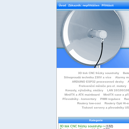
Úvod
Zákazník: nepřihlášen
Přihlásit
3D tisk CNC frézky soustruhy
Bate
Silnoproudá technika 230V a více
Alarmy m
ARDUINO ESP32 procesorové desky
Frekvenční měniče pro el. motory
Konzoly, výložníky, stožáry
LAN 10/100/100
MiniITX a ATX mainboard
MiniITX case a př
Převodníky - konvertory
PWM regulace
Rac
Routery low-cost
Routery Opti Hi-e
Tiskové servery a převodníky U
Kategorie
3D tisk CNC frézky soustruhy->
(132)