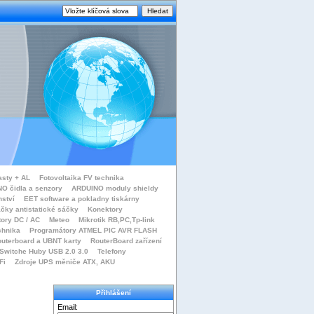
asty + AL
Fotovoltaika FV technika
O čidla a senzory
ARDUINO moduly shieldy
nství
EET software a pokladny tiskárny
čky antistatické sáčky
Konektory
tory DC / AC
Meteo
Mikrotik RB,PC,Tp-link
chnika
Programátory ATMEL PIC AVR FLASH
uterboard a UBNT karty
RouterBoard zařízení
Switche Huby USB 2.0 3.0
Telefony
Fi
Zdroje UPS měniče ATX, AKU
Přihlášení
Email: