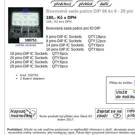
Boxovaná sada patice DIP 66 ks 6 - 28 pin
180,- Kč s DPH
149,- Kč bez DPH
Boxovaná sada patice pro IO DIP
6 pins-DIP IC Sockets QTY:18pcs
8 pins-DIP IC Sockets QTY:12pcs
14 pins-DIP IC Sockets QTY:6pcs
zvětšit obrázek
16 pins-DIP IC Sockets QTY:6pcs
18 pins-DIP IC Sockets QTY:6pcs
20 pins-DIP IC Sockets QTY:6pcs
24 pins-DIP IC Sockets QTY:6pcs
28 pins-DIP IC Sockets QTY:6pcs
Kód: 100751
2 Balení skladem
Přidat do košíku:
Tento produkt byl přidán dne Úterý 03.
leden 2017.
Prohlášení:
Ačkoliv se zde snažíme poskytovat co nejpřesnější informace o zboží, akceptujte pros
nezaviněné změny sortimentu, jeho konfiguraci apod. Pokud námi vystavené informace nebudou vyja