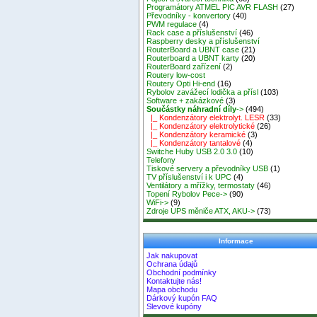
Programátory ATMEL PIC AVR FLASH
(27)
Převodníky - konvertory
(40)
PWM regulace
(4)
Rack case a příslušenství
(46)
Raspberry desky a příslušenství
RouterBoard a UBNT case
(21)
Routerboard a UBNT karty
(20)
RouterBoard zařízení
(2)
Routery low-cost
Routery Opti Hi-end
(16)
Rybolov zavážecí lodička a přísl
(103)
Software + zakázkové
(3)
Součástky náhradní díly
->
(494)
|_ Kondenzátory elektrolyt. LESR
(33)
|_ Kondenzátory elektrolytické
(26)
|_ Kondenzátory keramické
(3)
|_ Kondenzátory tantalové
(4)
Switche Huby USB 2.0 3.0
(10)
Telefony
Tiskové servery a převodníky USB
(1)
TV příslušenství i k UPC
(4)
Ventilátory a mřížky, termostaty
(46)
Topení Rybolov Pece->
(90)
WiFi->
(9)
Zdroje UPS měniče ATX, AKU->
(73)
Informace
Jak nakupovat
Ochrana údajů
Obchodní podmínky
Kontaktujte nás!
Mapa obchodu
Dárkový kupón FAQ
Slevové kupóny