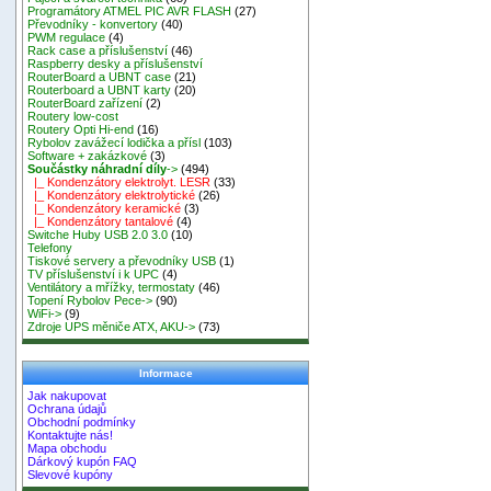
Programátory ATMEL PIC AVR FLASH
(27)
Převodníky - konvertory
(40)
PWM regulace
(4)
Rack case a příslušenství
(46)
Raspberry desky a příslušenství
RouterBoard a UBNT case
(21)
Routerboard a UBNT karty
(20)
RouterBoard zařízení
(2)
Routery low-cost
Routery Opti Hi-end
(16)
Rybolov zavážecí lodička a přísl
(103)
Software + zakázkové
(3)
Součástky náhradní díly
->
(494)
|_ Kondenzátory elektrolyt. LESR
(33)
|_ Kondenzátory elektrolytické
(26)
|_ Kondenzátory keramické
(3)
|_ Kondenzátory tantalové
(4)
Switche Huby USB 2.0 3.0
(10)
Telefony
Tiskové servery a převodníky USB
(1)
TV příslušenství i k UPC
(4)
Ventilátory a mřížky, termostaty
(46)
Topení Rybolov Pece->
(90)
WiFi->
(9)
Zdroje UPS měniče ATX, AKU->
(73)
Informace
Jak nakupovat
Ochrana údajů
Obchodní podmínky
Kontaktujte nás!
Mapa obchodu
Dárkový kupón FAQ
Slevové kupóny