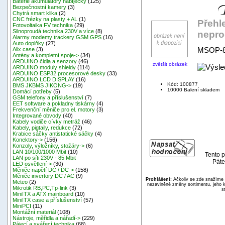
Baterie akumulátory nabíječky
(125)
Bezpečnostní kamery
(3)
Chytrá smart klika
(2)
CNC frézky na plasty + AL
(1)
Přehle
Fotovoltaika FV technika
(29)
Silnoproudá technika 230V a více
(8)
nepro
Alarmy modemy trackery GSM GPS
(16)
Auto doplňky
(27)
MSOP-8
Alix case
(3)
Antény a kompletní spoje->
(34)
ARDUINO čidla a senzory
(46)
zvětšit obrázek
ARDUINO moduly shieldy
(114)
ARDUINO ESP32 procesorové desky
(33)
ARDUINO LCD DISPLAY
(16)
Kód: 100877
BMS JKBMS JIKONG->
(19)
10000 Balení skladem
Domácí potřeby
(5)
GSM telefony a příslušenství
(7)
EET software a pokladny tiskárny
(4)
Frekvenční měniče pro el. motory
(3)
Integrované obvody
(40)
Kabely vodiče cívky metráž
(46)
Kabely, pigtaily, redukce
(72)
Krabice sáčky antistatické sáčky
(4)
Konektory->
(156)
Konzoly, výložníky, stožáry->
(6)
LAN 10/100/1000 Mbit
(10)
Tento p
LAN po síti 230V - 85 Mbit
Páte
LED osvětlení->
(30)
Měniče napětí DC / DC->
(158)
Měniče invertory DC / AC
(9)
Prohlášení:
Ačkoliv se zde snažíme p
Meteo
(2)
nezaviněné změny sortimentu, jeho k
Mikrotik RB,PC,Tp-link
(3)
s
MiniITX a ATX mainboard
(10)
MiniITX case a příslušenství
(57)
MiniPCI
(11)
Montážní materiál
(108)
Nástroje, měřidla a nářadí->
(229)
Pájecí a svářecí technika
(68)