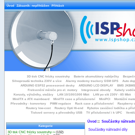
Úvod
Zákazník: nepřihlášen
Přihlásit
3D tisk CNC frézky soustruhy
Baterie akumulátory nabíječky
Bezpečn
Silnoproudá technika 230V a více
Alarmy modemy trackery GSM GPS
Auto do
ARDUINO ESP32 procesorové desky
ARDUINO LCD DISPLAY
BMS JKBMS
Frekvenční měniče pro el. motory
Integrované obvody
Kabely vodiče
Konzoly, výložníky, stožáry
LAN 10/100/1000 Mbit
LAN po síti 230V - 85 Mbit
MiniITX a ATX mainboard
MiniITX case a příslušenství
MiniPCI
Montážní mate
Převodníky - konvertory
PWM regulace
Rack case a příslušenství
Raspberry d
Routery low-cost
Routery Opti Hi-end
Rybolov zavážecí lodička a přísl
Tiskové servery a převodníky USB
TV příslušenství i k UPC
Ventil
Úvod
::
Součástky náhradní
Kategorie
Součástky náhradní díly
3D tisk CNC frézky soustruhy->
(132)