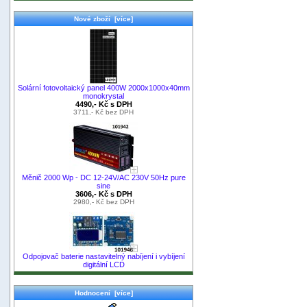
Nové zboží [více]
Solární fotovoltaický panel 400W 2000x1000x40mm
monokrystal
4490,- Kč s DPH
3711,- Kč bez DPH
Měnič 2000 Wp - DC 12-24V/AC 230V 50Hz pure
sine
3606,- Kč s DPH
2980,- Kč bez DPH
Odpojovač baterie nastavitelný nabíjení i vybíjení
digitální LCD
Hodnocení [více]