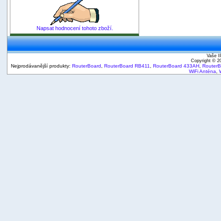
Napsat hodnocení tohoto zboží.
Vaše I
Copyright © 
Nejprodávanější produkty:
RouterBoard
,
RouterBoard RB411
,
RouterBoard 433AH
,
Router
WiFi Anténa
,