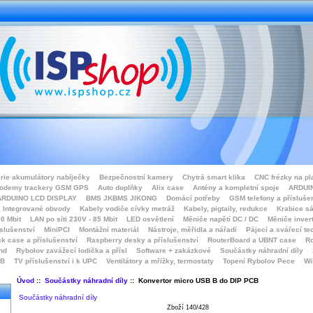
rie akumulátory nabíječky
Bezpečnostní kamery
Chytrá smart klika
CNC frézky na pl
odemy trackery GSM GPS
Auto doplňky
Alix case
Antény a kompletní spoje
ARDUIN
ARDUINO LCD DISPLAY
BMS JKBMS JIKONG
Domácí potřeby
GSM telefony a přísluše
Integrované obvody
Kabely vodiče cívky metráž
Kabely, pigtaily, redukce
Krabice sá
0 Mbit
LAN po síti 230V - 85 Mbit
LED osvětlení
Měniče napětí DC / DC
Měniče inver
íslušenství
MiniPCI
Montážní materiál
Nástroje, měřidla a nářadí
Pájecí a svářecí te
k case a příslušenství
Raspberry desky a příslušenství
RouterBoard a UBNT case
Ro
nd
Rybolov zavážecí lodička a přísl
Software + zakázkové
Součástky náhradní díly
SB
TV příslušenství i k UPC
Ventilátory a mřížky, termostaty
Topení Rybolov Pece
Wi
Úvod
::
Součástky náhradní díly
:: Konvertor micro USB B do DIP PCB
Součástky náhradní díly
Zboží 140/428