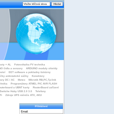
asty + AL
Fotovoltaika FV technika
O čidla a senzory
ARDUINO moduly shieldy
nství
EET software a pokladny tiskárny
čky antistatické sáčky
Konektory
tory DC / AC
Meteo
Mikrotik RB,PC,Tp-link
chnika
Programátory ATMEL PIC AVR FLASH
uterboard a UBNT karty
RouterBoard zařízení
Switche Huby USB 2.0 3.0
Telefony
Fi
Zdroje UPS měniče ATX, AKU
Přihlášení
Email: