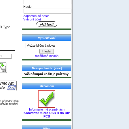
Heslo:
Zapomenuté heslo
Vytvořit účet
B Type
Vyhledávaní
Rozšířené hledání
Nákupní košík [více]
Váš nákupní košík je prázdný.
Oznámení
ím případné námi
dřovat aktuální
Informujte mě o změnách
Konvertor micro USB B do DIP
PCB
Měna