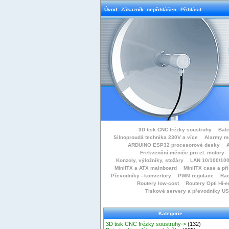
Úvod
Zákazník: nepřihlášen
Přihlásit
3D tisk CNC frézky soustruhy
Bate
Silnoproudá technika 230V a více
Alarmy m
ARDUINO ESP32 procesorové desky
Frekvenční měniče pro el. motory
Konzoly, výložníky, stožáry
LAN 10/100/100
MiniITX a ATX mainboard
MiniITX case a př
Převodníky - konvertory
PWM regulace
Rac
Routery low-cost
Routery Opti Hi-e
Tiskové servery a převodníky U
Kategorie
3D tisk CNC frézky soustruhy->
(132)