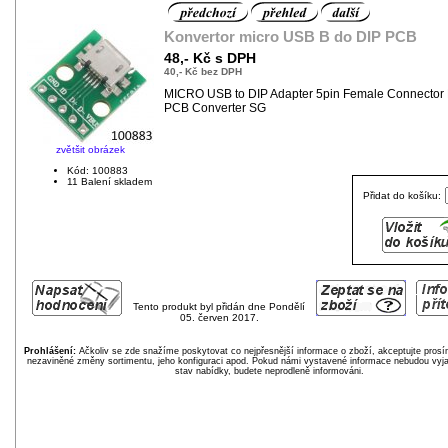
Konvertor micro USB B do DIP PCB
48,- Kč s DPH
40,- Kč bez DPH
MICRO USB to DIP Adapter 5pin Female Connector 
PCB Converter SG
zvětšit obrázek
Kód: 100883
11 Balení skladem
Přidat do košíku:
Tento produkt byl přidán dne Pondělí
05. červen 2017.
Prohlášení:
Ačkoliv se zde snažíme poskytovat co nejpřesnější informace o zboží, akceptujte pros
nezaviněné změny sortimentu, jeho konfiguraci apod. Pokud námi vystavené informace nebudou vyja
stav nabídky, budete neprodleně informováni.