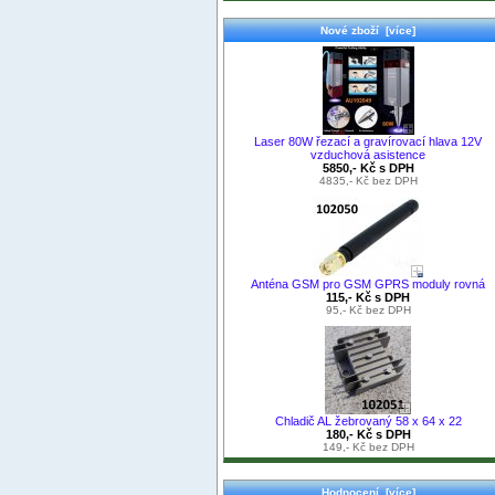
Nové zboží [více]
Laser 80W řezací a gravírovací hlava 12V
vzduchová asistence
5850,- Kč s DPH
4835,- Kč bez DPH
Anténa GSM pro GSM GPRS moduly rovná
115,- Kč s DPH
95,- Kč bez DPH
Chladič AL žebrovaný 58 x 64 x 22
180,- Kč s DPH
149,- Kč bez DPH
Hodnocení [více]