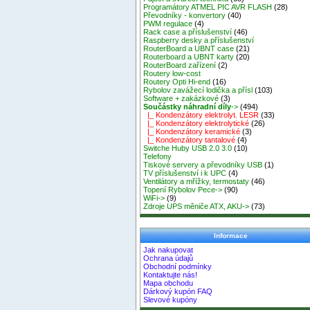
Programátory ATMEL PIC AVR FLASH
(28)
Převodníky - konvertory
(40)
PWM regulace
(4)
Rack case a příslušenství
(46)
Raspberry desky a příslušenství
RouterBoard a UBNT case
(21)
Routerboard a UBNT karty
(20)
RouterBoard zařízení
(2)
Routery low-cost
Routery Opti Hi-end
(16)
Rybolov zavážecí lodička a přísl
(103)
Software + zakázkové
(3)
Součástky náhradní díly
->
(494)
|_ Kondenzátory elektrolyt. LESR
(33)
|_ Kondenzátory elektrolytické
(26)
|_ Kondenzátory keramické
(3)
|_ Kondenzátory tantalové
(4)
Switche Huby USB 2.0 3.0
(10)
Telefony
Tiskové servery a převodníky USB
(1)
TV příslušenství i k UPC
(4)
Ventilátory a mřížky, termostaty
(46)
Topení Rybolov Pece->
(90)
WiFi->
(9)
Zdroje UPS měniče ATX, AKU->
(73)
Informace
Jak nakupovat
Ochrana údajů
Obchodní podmínky
Kontaktujte nás!
Mapa obchodu
Dárkový kupón FAQ
Slevové kupóny