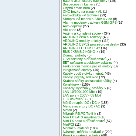
Baterie akumulátory nabíječky
(125)
Bezpečnostní kamery
(3)
Chytrá smart klika
(2)
CNC frézky na plasty + AL
(1)
Fotovoltaika FV technika
(29)
Silnoproudá technika 230V a více
(8)
Alarmy modemy trackery GSM GPS
(16)
Auto doplňky
(27)
Alix case
(3)
Antény a kompletní spoje->
(34)
ARDUINO čidla a senzory
(46)
ARDUINO moduly shieldy
(114)
ARDUINO ESP32 procesorové desky
(33)
ARDUINO LCD DISPLAY
(16)
BMS JKBMS JIKONG->
(19)
Domácí potřeby
(5)
GSM telefony a příslušenství
(7)
EET software a pokladny tiskárny
(4)
Frekvenční měniče pro el. motory
(3)
Integrované obvody
(40)
Kabely vodiče cívky metráž
(46)
Kabely, pigtaily, redukce
(72)
Krabice sáčky antistatické sáčky
(4)
Konektory->
(156)
Konzoly, výložníky, stožáry->
(6)
LAN 10/100/1000 Mbit
(10)
LAN po síti 230V - 85 Mbit
LED osvětlení->
(30)
Měniče napětí DC / DC->
(158)
Měniče invertory DC / AC
(9)
Meteo
(2)
Mikrotik RB,PC,Tp-link
(3)
MiniITX a ATX mainboard
(10)
MiniITX case a příslušenství
(57)
MiniPCI
(11)
Montážní materiál
(108)
Nástroje, měřidla a nářadí->
(229)
Pájecí a svářecí technika
(68)