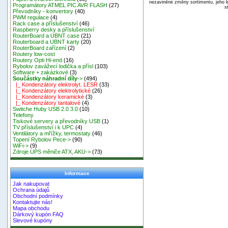
nezaviněné změny sortimentu, jeho k
Programátory ATMEL PIC AVR FLASH
(27)
s
Převodníky - konvertory
(40)
PWM regulace
(4)
Rack case a příslušenství
(46)
Raspberry desky a příslušenství
RouterBoard a UBNT case
(21)
Routerboard a UBNT karty
(20)
RouterBoard zařízení
(2)
Routery low-cost
Routery Opti Hi-end
(16)
Rybolov zavážecí lodička a přísl
(103)
Software + zakázkové
(3)
Součástky náhradní díly
->
(494)
|_ Kondenzátory elektrolyt. LESR
(33)
|_ Kondenzátory elektrolytické
(26)
|_ Kondenzátory keramické
(3)
|_ Kondenzátory tantalové
(4)
Switche Huby USB 2.0 3.0
(10)
Telefony
Tiskové servery a převodníky USB
(1)
TV příslušenství i k UPC
(4)
Ventilátory a mřížky, termostaty
(46)
Topení Rybolov Pece->
(90)
WiFi->
(9)
Zdroje UPS měniče ATX, AKU->
(73)
Informace
Jak nakupovat
Ochrana údajů
Obchodní podmínky
Kontaktujte nás!
Mapa obchodu
Dárkový kupón FAQ
Slevové kupóny