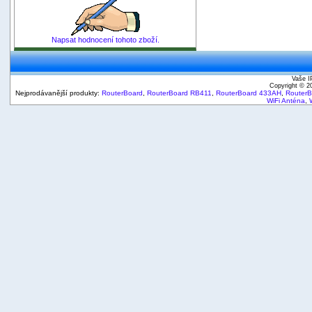
Napsat hodnocení tohoto zboží.
Vaše I
Copyright © 
Nejprodávanější produkty:
RouterBoard
,
RouterBoard RB411
,
RouterBoard 433AH
,
Router
WiFi Anténa
,