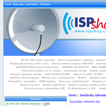
Úvod
Zákazník: nepřihlášen
Přihlásit
3D tisk CNC frézky soustruhy
Baterie akumulátory nabíječky
Bezpečn
Silnoproudá technika 230V a více
Alarmy modemy trackery GSM GPS
Auto do
ARDUINO ESP32 procesorové desky
ARDUINO LCD DISPLAY
BMS JKBMS
Frekvenční měniče pro el. motory
Integrované obvody
Kabely vodiče
Konzoly, výložníky, stožáry
LAN 10/100/1000 Mbit
LAN po síti 230V - 85 Mbit
MiniITX a ATX mainboard
MiniITX case a příslušenství
MiniPCI
Montážní mate
Převodníky - konvertory
PWM regulace
Rack case a příslušenství
Raspberry d
Routery low-cost
Routery Opti Hi-end
Rybolov zavážecí lodička a přísl
Tiskové servery a převodníky USB
TV příslušenství i k UPC
Ventil
Úvod
::
Součástky náhradní
Kategorie
Součástky náhradní díly
3D tisk CNC frézky soustruhy->
(132)