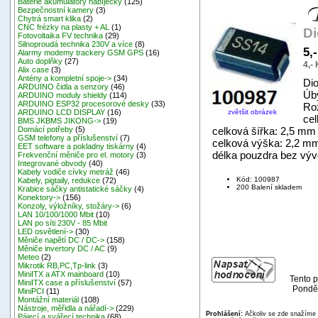
Baterie akumulátory nabíječky
(125)
Bezpečnostní kamery
(3)
Chytrá smart klika
(2)
CNC frézky na plasty + AL
(1)
Di
Fotovoltaika FV technika
(29)
Silnoproudá technika 230V a více
(8)
5,
Alarmy modemy trackery GSM GPS
(16)
Auto doplňky
(27)
4,-
Alix case
(3)
Antény a kompletní spoje->
(34)
Di
ARDUINO čidla a senzory
(46)
Úb
ARDUINO moduly shieldy
(114)
ARDUINO ESP32 procesorové desky
(33)
Ro
zvětšit obrázek
ARDUINO LCD DISPLAY
(16)
ce
BMS JKBMS JIKONG->
(19)
celková šířka: 2,5 mm
Domácí potřeby
(5)
GSM telefony a příslušenství
(7)
celková výška: 2,2 m
EET software a pokladny tiskárny
(4)
délka pouzdra bez vý
Frekvenční měniče pro el. motory
(3)
Integrované obvody
(40)
Kabely vodiče cívky metráž
(46)
Kód: 100987
Kabely, pigtaily, redukce
(72)
200 Balení skladem
Krabice sáčky antistatické sáčky
(4)
Konektory->
(156)
Konzoly, výložníky, stožáry->
(6)
LAN 10/100/1000 Mbit
(10)
LAN po síti 230V - 85 Mbit
LED osvětlení->
(30)
Měniče napětí DC / DC->
(158)
Měniče invertory DC / AC
(9)
Meteo
(2)
Mikrotik RB,PC,Tp-link
(3)
MiniITX a ATX mainboard
(10)
Tento p
MiniITX case a příslušenství
(57)
Ponděl
MiniPCI
(11)
Montážní materiál
(108)
Nástroje, měřidla a nářadí->
(229)
Prohlášení:
Ačkoliv se zde snažíme p
Pájecí a svářecí technika
(68)