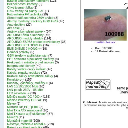
Baterie akumulátory nabíječky
(125)
Bezpečnostní kamery
(3)
Chytrá smart klika
(2)
CNC frézky na plasty + AL
(1)
Fotovoltaika FV technika
(29)
Silnoproudá technika 230V a více
(8)
Alarmy modemy trackery GSM GPS
(16)
Auto doplňky
(27)
Alix case
(3)
Antény a kompletní spoje->
(34)
ARDUINO čidla a senzory
(46)
ARDUINO moduly shieldy
(114)
ARDUINO ESP32 procesorové desky
(33)
zvětšit obrázek
ARDUINO LCD DISPLAY
(16)
Kód: 100988
BMS JKBMS JIKONG->
(19)
11 Balení skladem
Domácí potřeby
(5)
GSM telefony a příslušenství
(7)
EET software a pokladny tiskárny
(4)
Frekvenční měniče pro el. motory
(3)
Integrované obvody
(40)
Kabely vodiče cívky metráž
(46)
Kabely, pigtaily, redukce
(72)
Krabice sáčky antistatické sáčky
(4)
Konektory->
(156)
Konzoly, výložníky, stožáry->
(6)
LAN 10/100/1000 Mbit
(10)
Tento p
LAN po síti 230V - 85 Mbit
Úterý
LED osvětlení->
(30)
Měniče napětí DC / DC->
(158)
Měniče invertory DC / AC
(9)
Prohlášení:
Ačkoliv se zde snažíme p
Meteo
(2)
nezaviněné změny sortimentu, jeho k
Mikrotik RB,PC,Tp-link
(3)
s
MiniITX a ATX mainboard
(10)
MiniITX case a příslušenství
(57)
MiniPCI
(11)
Montážní materiál
(108)
Nástroje, měřidla a nářadí->
(229)
Pájecí a svářecí technika
(68)