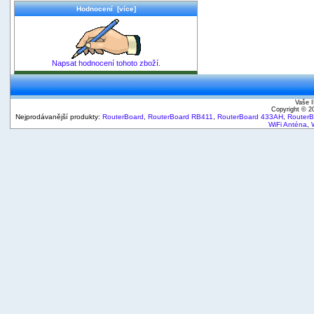
Hodnocení [více]
Napsat hodnocení tohoto zboží.
Vaše I
Copyright © 
Nejprodávanější produkty:
RouterBoard
,
RouterBoard RB411
,
RouterBoard 433AH
,
Router
WiFi Anténa
,