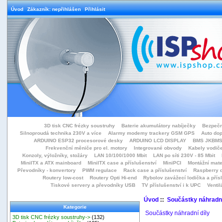
Úvod
Zákazník: nepřihlášen
Přihlásit
3D tisk CNC frézky soustruhy
Baterie akumulátory nabíječky
Bezpečn
Silnoproudá technika 230V a více
Alarmy modemy trackery GSM GPS
Auto do
ARDUINO ESP32 procesorové desky
ARDUINO LCD DISPLAY
BMS JKBMS
Frekvenční měniče pro el. motory
Integrované obvody
Kabely vodiče
Konzoly, výložníky, stožáry
LAN 10/100/1000 Mbit
LAN po síti 230V - 85 Mbit
MiniITX a ATX mainboard
MiniITX case a příslušenství
MiniPCI
Montážní mate
Převodníky - konvertory
PWM regulace
Rack case a příslušenství
Raspberry d
Routery low-cost
Routery Opti Hi-end
Rybolov zavážecí lodička a přísl
Tiskové servery a převodníky USB
TV příslušenství i k UPC
Ventil
Úvod
::
Součástky náhradní
Kategorie
Součástky náhradní díly
3D tisk CNC frézky soustruhy->
(132)