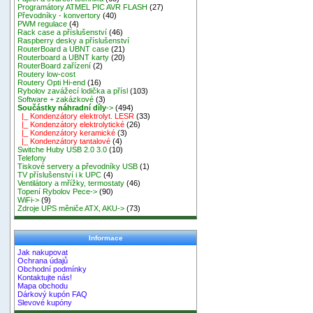
Programátory ATMEL PIC AVR FLASH
(27)
Převodníky - konvertory
(40)
PWM regulace
(4)
Rack case a příslušenství
(46)
Raspberry desky a příslušenství
RouterBoard a UBNT case
(21)
Routerboard a UBNT karty
(20)
RouterBoard zařízení
(2)
Routery low-cost
Routery Opti Hi-end
(16)
Rybolov zavážecí lodička a přísl
(103)
Software + zakázkové
(3)
Součástky náhradní díly
->
(494)
|_ Kondenzátory elektrolyt. LESR
(33)
|_ Kondenzátory elektrolytické
(26)
|_ Kondenzátory keramické
(3)
|_ Kondenzátory tantalové
(4)
Switche Huby USB 2.0 3.0
(10)
Telefony
Tiskové servery a převodníky USB
(1)
TV příslušenství i k UPC
(4)
Ventilátory a mřížky, termostaty
(46)
Topení Rybolov Pece->
(90)
WiFi->
(9)
Zdroje UPS měniče ATX, AKU->
(73)
Informace
Jak nakupovat
Ochrana údajů
Obchodní podmínky
Kontaktujte nás!
Mapa obchodu
Dárkový kupón FAQ
Slevové kupóny