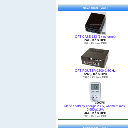
Nové zboží [více]
OPTICASE-133 (3x ethernet)
241,- Kč s DPH
199,- Kč bez DPH
OPTIROUTER-1600-1,6GHz
7248,- Kč s DPH
5990,- Kč bez DPH
Měřič spotřeby energie 230V, wattmetr, max.
3.680W/16A
361,- Kč s DPH
298,- Kč bez DPH
Hodnocení [více]