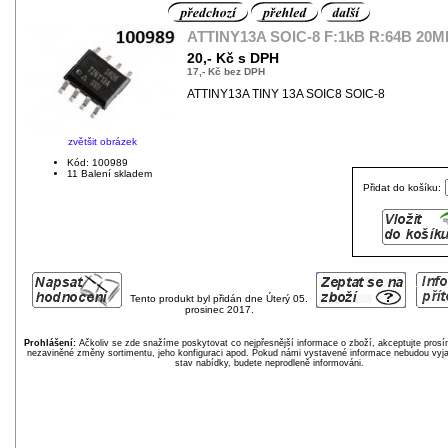
ATTINY13A SOIC-8 F:1kB R:64B 20M
20,- Kč s DPH
17,- Kč bez DPH
ATTINY13A TINY 13A SOIC8 SOIC-8
zvětšit obrázek
Kód: 100989
11 Balení skladem
Přidat do košíku:
Tento produkt byl přidán dne Úterý 05.
prosinec 2017.
Prohlášení:
Ačkoliv se zde snažíme poskytovat co nejpřesnější informace o zboží, akceptujte pros
nezaviněné změny sortimentu, jeho konfiguraci apod. Pokud námi vystavené informace nebudou vyja
stav nabídky, budete neprodleně informováni.