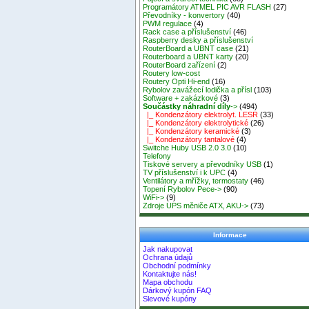
Programátory ATMEL PIC AVR FLASH
(27)
Převodníky - konvertory
(40)
PWM regulace
(4)
Rack case a příslušenství
(46)
Raspberry desky a příslušenství
RouterBoard a UBNT case
(21)
Routerboard a UBNT karty
(20)
RouterBoard zařízení
(2)
Routery low-cost
Routery Opti Hi-end
(16)
Rybolov zavážecí lodička a přísl
(103)
Software + zakázkové
(3)
Součástky náhradní díly
->
(494)
|_ Kondenzátory elektrolyt. LESR
(33)
|_ Kondenzátory elektrolytické
(26)
|_ Kondenzátory keramické
(3)
|_ Kondenzátory tantalové
(4)
Switche Huby USB 2.0 3.0
(10)
Telefony
Tiskové servery a převodníky USB
(1)
TV příslušenství i k UPC
(4)
Ventilátory a mřížky, termostaty
(46)
Topení Rybolov Pece->
(90)
WiFi->
(9)
Zdroje UPS měniče ATX, AKU->
(73)
Informace
Jak nakupovat
Ochrana údajů
Obchodní podmínky
Kontaktujte nás!
Mapa obchodu
Dárkový kupón FAQ
Slevové kupóny