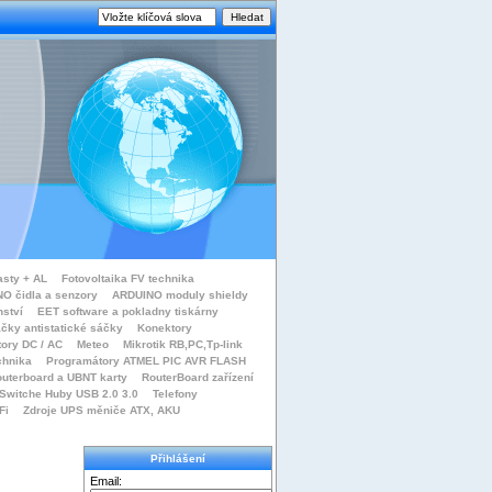
asty + AL
Fotovoltaika FV technika
O čidla a senzory
ARDUINO moduly shieldy
nství
EET software a pokladny tiskárny
čky antistatické sáčky
Konektory
tory DC / AC
Meteo
Mikrotik RB,PC,Tp-link
chnika
Programátory ATMEL PIC AVR FLASH
uterboard a UBNT karty
RouterBoard zařízení
Switche Huby USB 2.0 3.0
Telefony
Fi
Zdroje UPS měniče ATX, AKU
Přihlášení
Email: