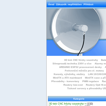
Úvod
Zákazník: nepřihlášen
Přihlásit
3D tisk CNC frézky soustruhy
Bate
Silnoproudá technika 230V a více
Alarmy m
ARDUINO ESP32 procesorové desky
Frekvenční měniče pro el. motory
Konzoly, výložníky, stožáry
LAN 10/100/100
MiniITX a ATX mainboard
MiniITX case a př
Převodníky - konvertory
PWM regulace
Rac
Routery low-cost
Routery Opti Hi-e
Tiskové servery a převodníky U
Kategorie
3D tisk CNC frézky soustruhy->
(132)