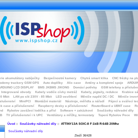
rie akumulátory nabíječky
Bezpečnostní kamery
Chytrá smart klika
CNC frézky na pl
odemy trackery GSM GPS
Auto doplňky
Alix case
Antény a kompletní spoje
ARDUIN
ARDUINO LCD DISPLAY
BMS JKBMS JIKONG
Domácí potřeby
GSM telefony a přísluše
Integrované obvody
Kabely vodiče cívky metráž
Kabely, pigtaily, redukce
Krabice sá
0 Mbit
LAN po síti 230V - 85 Mbit
LED osvětlení
Měniče napětí DC / DC
Měniče inver
íslušenství
MiniPCI
Montážní materiál
Nástroje, měřidla a nářadí
Pájecí a svářecí te
k case a příslušenství
Raspberry desky a příslušenství
RouterBoard a UBNT case
Ro
nd
Rybolov zavážecí lodička a přísl
Software + zakázkové
Součástky náhradní díly
SB
TV příslušenství i k UPC
Ventilátory a mřížky, termostaty
Topení Rybolov Pece
Wi
Úvod
::
Součástky náhradní díly
:: ATTINY13A SOIC-8 F:1kB R:64B 20Mhz
Součástky náhradní díly
Zboží 36/428