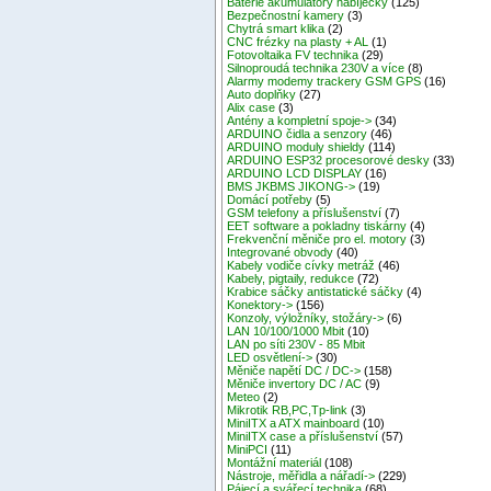
Baterie akumulátory nabíječky
(125)
Bezpečnostní kamery
(3)
Chytrá smart klika
(2)
CNC frézky na plasty + AL
(1)
Fotovoltaika FV technika
(29)
Silnoproudá technika 230V a více
(8)
Alarmy modemy trackery GSM GPS
(16)
Auto doplňky
(27)
Alix case
(3)
Antény a kompletní spoje->
(34)
ARDUINO čidla a senzory
(46)
ARDUINO moduly shieldy
(114)
ARDUINO ESP32 procesorové desky
(33)
ARDUINO LCD DISPLAY
(16)
BMS JKBMS JIKONG->
(19)
Domácí potřeby
(5)
GSM telefony a příslušenství
(7)
EET software a pokladny tiskárny
(4)
Frekvenční měniče pro el. motory
(3)
Integrované obvody
(40)
Kabely vodiče cívky metráž
(46)
Kabely, pigtaily, redukce
(72)
Krabice sáčky antistatické sáčky
(4)
Konektory->
(156)
Konzoly, výložníky, stožáry->
(6)
LAN 10/100/1000 Mbit
(10)
LAN po síti 230V - 85 Mbit
LED osvětlení->
(30)
Měniče napětí DC / DC->
(158)
Měniče invertory DC / AC
(9)
Meteo
(2)
Mikrotik RB,PC,Tp-link
(3)
MiniITX a ATX mainboard
(10)
MiniITX case a příslušenství
(57)
MiniPCI
(11)
Montážní materiál
(108)
Nástroje, měřidla a nářadí->
(229)
Pájecí a svářecí technika
(68)