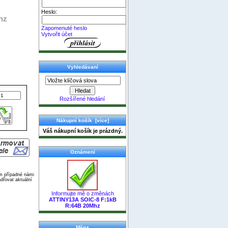
Heslo:
hz
Zapomenuté heslo
Vytvořit účet
Vyhledávaní
Rozšířené hledání
Nákupní košík [více]
Váš nákupní košík je prázdný.
Oznámení
ím případné námi
dřovat aktuální
Informujte mě o změnách
ATTINY13A SOIC-8 F:1kB
R:64B 20Mhz
Měna