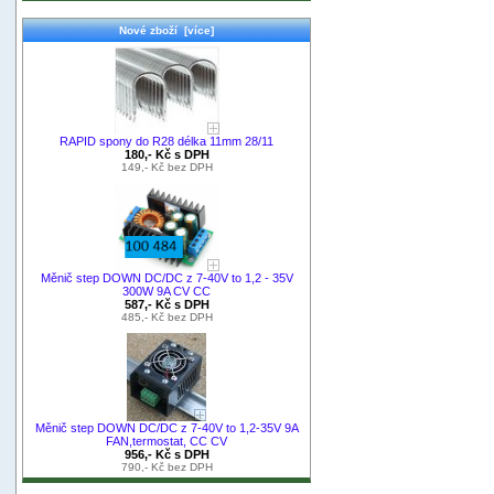
Nové zboží [více]
RAPID spony do R28 délka 11mm 28/11
180,- Kč s DPH
149,- Kč bez DPH
Měnič step DOWN DC/DC z 7-40V to 1,2 - 35V
300W 9A CV CC
587,- Kč s DPH
485,- Kč bez DPH
Měnič step DOWN DC/DC z 7-40V to 1,2-35V 9A
FAN,termostat, CC CV
956,- Kč s DPH
790,- Kč bez DPH