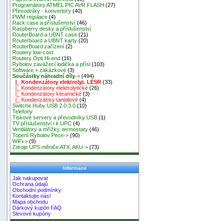
Programátory ATMEL PIC AVR FLASH
(27)
Převodníky - konvertory
(40)
PWM regulace
(4)
Rack case a příslušenství
(46)
Raspberry desky a příslušenství
RouterBoard a UBNT case
(21)
Routerboard a UBNT karty
(20)
RouterBoard zařízení
(2)
Routery low-cost
Routery Opti Hi-end
(16)
Rybolov zavážecí lodička a přísl
(103)
Software + zakázkové
(3)
Součástky náhradní díly
->
(494)
|_ Kondenzátory elektrolyt. LESR
(33)
|_ Kondenzátory elektrolytické
(26)
|_ Kondenzátory keramické
(3)
|_ Kondenzátory tantalové
(4)
Switche Huby USB 2.0 3.0
(10)
Telefony
Tiskové servery a převodníky USB
(1)
TV příslušenství i k UPC
(4)
Ventilátory a mřížky, termostaty
(46)
Topení Rybolov Pece->
(90)
WiFi->
(9)
Zdroje UPS měniče ATX, AKU->
(73)
Informace
Jak nakupovat
Ochrana údajů
Obchodní podmínky
Kontaktujte nás!
Mapa obchodu
Dárkový kupón FAQ
Slevové kupóny