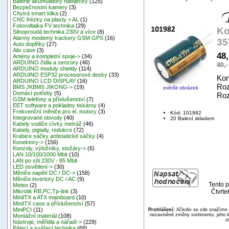
Baterie akumulátory nabíječky
(125)
Bezpečnostní kamery
(3)
Chytrá smart klika
(2)
CNC frézky na plasty + AL
(1)
Fotovoltaika FV technika
(29)
Ko
Silnoproudá technika 230V a více
(8)
Alarmy modemy trackery GSM GPS
(16)
35
Auto doplňky
(27)
Alix case
(3)
48
Antény a kompletní spoje->
(34)
ARDUINO čidla a senzory
(46)
40,
ARDUINO moduly shieldy
(114)
ARDUINO ESP32 procesorové desky
(33)
Kon
ARDUINO LCD DISPLAY
(16)
Roz
BMS JKBMS JIKONG->
(19)
zvětšit obrázek
Domácí potřeby
(5)
Roz
GSM telefony a příslušenství
(7)
EET software a pokladny tiskárny
(4)
Frekvenční měniče pro el. motory
(3)
Kód: 101982
Integrované obvody
(40)
20 Balení skladem
Kabely vodiče cívky metráž
(46)
Kabely, pigtaily, redukce
(72)
Krabice sáčky antistatické sáčky
(4)
Konektory->
(156)
Konzoly, výložníky, stožáry->
(6)
LAN 10/100/1000 Mbit
(10)
LAN po síti 230V - 85 Mbit
LED osvětlení->
(30)
Měniče napětí DC / DC->
(158)
Měniče invertory DC / AC
(9)
Tento p
Meteo
(2)
Čtvrte
Mikrotik RB,PC,Tp-link
(3)
MiniITX a ATX mainboard
(10)
MiniITX case a příslušenství
(57)
MiniPCI
(11)
Prohlášení:
Ačkoliv se zde snažíme p
nezaviněné změny sortimentu, jeho k
Montážní materiál
(108)
s
Nástroje, měřidla a nářadí->
(229)
Pájecí a svářecí technika
(68)