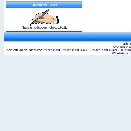
Hodnocení [více]
Napsat hodnocení tohoto zboží.
Vaše I
Copyright © 
Nejprodávanější produkty:
RouterBoard
,
RouterBoard RB411
,
RouterBoard 433AH
,
Router
WiFi Anténa
,