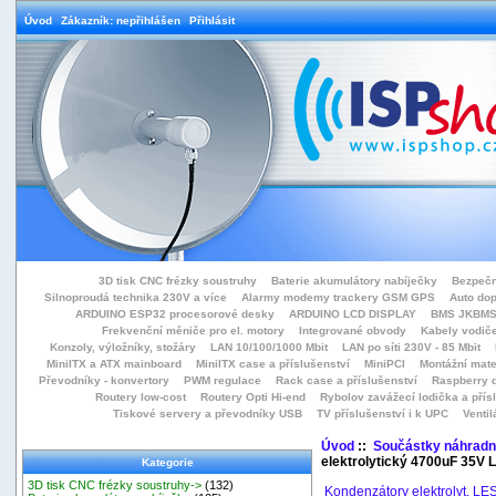
Úvod
Zákazník: nepřihlášen
Přihlásit
3D tisk CNC frézky soustruhy
Baterie akumulátory nabíječky
Bezpečn
Silnoproudá technika 230V a více
Alarmy modemy trackery GSM GPS
Auto do
ARDUINO ESP32 procesorové desky
ARDUINO LCD DISPLAY
BMS JKBMS
Frekvenční měniče pro el. motory
Integrované obvody
Kabely vodiče
Konzoly, výložníky, stožáry
LAN 10/100/1000 Mbit
LAN po síti 230V - 85 Mbit
MiniITX a ATX mainboard
MiniITX case a příslušenství
MiniPCI
Montážní mate
Převodníky - konvertory
PWM regulace
Rack case a příslušenství
Raspberry d
Routery low-cost
Routery Opti Hi-end
Rybolov zavážecí lodička a přísl
Tiskové servery a převodníky USB
TV příslušenství i k UPC
Ventil
Úvod
::
Součástky náhradní
elektrolytický 4700uF 35V
Kategorie
3D tisk CNC frézky soustruhy->
(132)
Kondenzátory elektrolyt. LE