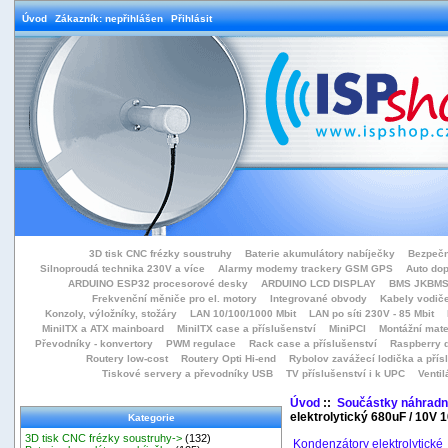
Úvod
Zákazník: nepřihlášen
Přihlásit
3D tisk CNC frézky soustruhy
Baterie akumulátory nabíječky
Bezpečn
Silnoproudá technika 230V a více
Alarmy modemy trackery GSM GPS
Auto do
ARDUINO ESP32 procesorové desky
ARDUINO LCD DISPLAY
BMS JKBMS
Frekvenční měniče pro el. motory
Integrované obvody
Kabely vodiče
Konzoly, výložníky, stožáry
LAN 10/100/1000 Mbit
LAN po síti 230V - 85 Mbit
MiniITX a ATX mainboard
MiniITX case a příslušenství
MiniPCI
Montážní mate
Převodníky - konvertory
PWM regulace
Rack case a příslušenství
Raspberry d
Routery low-cost
Routery Opti Hi-end
Rybolov zavážecí lodička a přísl
Tiskové servery a převodníky USB
TV příslušenství i k UPC
Ventil
Úvod
::
Součástky náhradní
elektrolytický 680uF / 10V
Kategorie
3D tisk CNC frézky soustruhy->
(132)
Kondenzátory elektrolytické