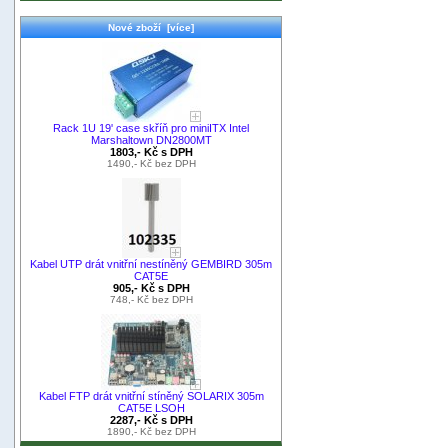
Nové zboží [více]
Rack 1U 19' case skříň pro miniITX Intel
Marshaltown DN2800MT
1803,- Kč s DPH
1490,- Kč bez DPH
Kabel UTP drát vnitřní nestíněný GEMBIRD 305m
CAT5E
905,- Kč s DPH
748,- Kč bez DPH
Kabel FTP drát vnitřní stíněný SOLARIX 305m
CAT5E LSOH
2287,- Kč s DPH
1890,- Kč bez DPH