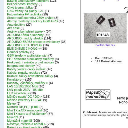
Baterie akumulátory nabíječky
(125)
Bezpečnostní kamery
(3)
Chytrá smart klika
(2)
CNC frézky na plasty + AL
(1)
Fotovoltaika FV technika
(29)
Silnoproudá technika 230V a více
(8)
Alarmy modemy trackery GSM GPS
(16)
Auto doplňky
(27)
Alix case
(3)
Antény a kompletní spoje->
(34)
ARDUINO čidla a senzory
(46)
ARDUINO moduly shieldy
(114)
ARDUINO ESP32 procesorové desky
(33)
zvětšit obrázek
ARDUINO LCD DISPLAY
(16)
BMS JKBMS JIKONG->
(19)
Domácí potřeby
(5)
GSM telefony a příslušenství
(7)
Kód: 101548
EET software a pokladny tiskárny
(4)
121 Balení skladem
Frekvenční měniče pro el. motory
(3)
Integrované obvody
(40)
Kabely vodiče cívky metráž
(46)
Kabely, pigtaily, redukce
(72)
Krabice sáčky antistatické sáčky
(4)
Konektory->
(156)
Konzoly, výložníky, stožáry->
(6)
LAN 10/100/1000 Mbit
(10)
LAN po síti 230V - 85 Mbit
LED osvětlení->
(30)
Měniče napětí DC / DC->
(158)
Tento p
Měniče invertory DC / AC
(9)
Pondě
Meteo
(2)
Mikrotik RB,PC,Tp-link
(3)
MiniITX a ATX mainboard
(10)
Prohlášení:
Ačkoliv se zde snažíme p
MiniITX case a příslušenství
(57)
nezaviněné změny sortimentu, jeho k
MiniPCI
(11)
s
Montážní materiál
(108)
Nástroje, měřidla a nářadí->
(229)
Pájecí a svářecí technika
(68)