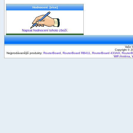
Hodnocení [více]
Napsat hodnocení tohoto zboží.
Vaše I
Copyright © 
Nejprodávanější produkty:
RouterBoard
,
RouterBoard RB411
,
RouterBoard 433AH
,
Router
WiFi Anténa
,