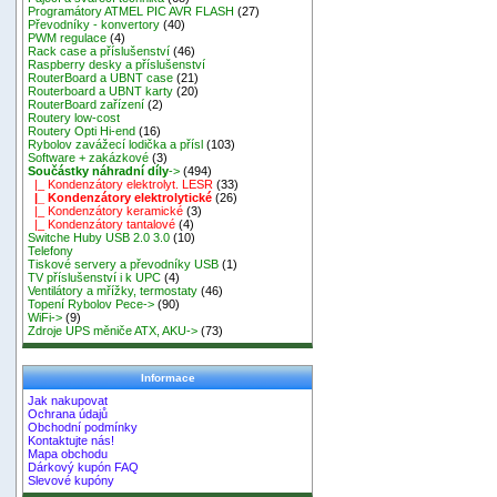
Programátory ATMEL PIC AVR FLASH
(27)
Převodníky - konvertory
(40)
PWM regulace
(4)
Rack case a příslušenství
(46)
Raspberry desky a příslušenství
RouterBoard a UBNT case
(21)
Routerboard a UBNT karty
(20)
RouterBoard zařízení
(2)
Routery low-cost
Routery Opti Hi-end
(16)
Rybolov zavážecí lodička a přísl
(103)
Software + zakázkové
(3)
Součástky náhradní díly
->
(494)
|_ Kondenzátory elektrolyt. LESR
(33)
|_ Kondenzátory elektrolytické
(26)
|_ Kondenzátory keramické
(3)
|_ Kondenzátory tantalové
(4)
Switche Huby USB 2.0 3.0
(10)
Telefony
Tiskové servery a převodníky USB
(1)
TV příslušenství i k UPC
(4)
Ventilátory a mřížky, termostaty
(46)
Topení Rybolov Pece->
(90)
WiFi->
(9)
Zdroje UPS měniče ATX, AKU->
(73)
Informace
Jak nakupovat
Ochrana údajů
Obchodní podmínky
Kontaktujte nás!
Mapa obchodu
Dárkový kupón FAQ
Slevové kupóny