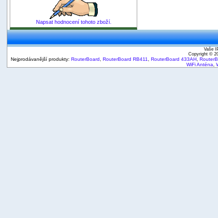
Napsat hodnocení tohoto zboží.
Vaše I
Copyright © 
Nejprodávanější produkty:
RouterBoard
,
RouterBoard RB411
,
RouterBoard 433AH
,
Router
WiFi Anténa
,