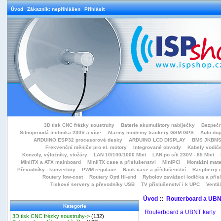
Úvod
Zákazník: nepřihlášen
Přihlásit
3D tisk CNC frézky soustruhy
Baterie akumulátory nabíječky
Bezpečn
Silnoproudá technika 230V a více
Alarmy modemy trackery GSM GPS
Auto do
ARDUINO ESP32 procesorové desky
ARDUINO LCD DISPLAY
BMS JKBMS
Frekvenční měniče pro el. motory
Integrované obvody
Kabely vodiče
Konzoly, výložníky, stožáry
LAN 10/100/1000 Mbit
LAN po síti 230V - 85 Mbit
MiniITX a ATX mainboard
MiniITX case a příslušenství
MiniPCI
Montážní mate
Převodníky - konvertory
PWM regulace
Rack case a příslušenství
Raspberry d
Routery low-cost
Routery Opti Hi-end
Rybolov zavážecí lodička a přísl
Tiskové servery a převodníky USB
TV příslušenství i k UPC
Ventil
Úvod
::
Routerboard a UBN
Kategorie
Routerboard a UBNT karty
3D tisk CNC frézky soustruhy->
(132)