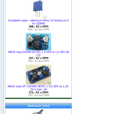
Kompletní sada - odporové trimry 10 hodnot po 5
ks 3296W
358,- Kč s DPH
296,- Kč bez DPH
Měnič step DOWN DC/DC z 5-60V to 1,2-26V 3A
CV
237,- Kč s DPH
196,- Kč bez DPH
Měnič step UP i DOWN SEPIC z 3,5-28V na 1,25-
26 V max. 2A
272,- Kč s DPH
225,- Kč bez DPH
Hodnocení [více]