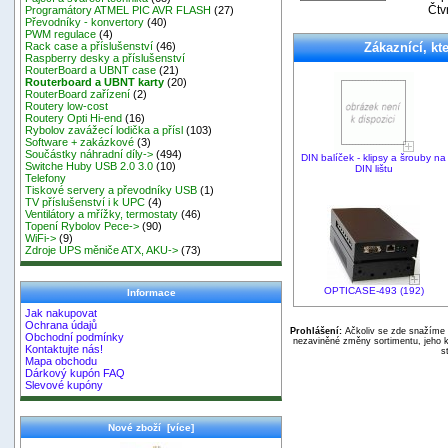
Čtv
Programátory ATMEL PIC AVR FLASH
(27)
Převodníky - konvertory
(40)
PWM regulace
(4)
Zákaznící, kte
Rack case a příslušenství
(46)
Raspberry desky a příslušenství
RouterBoard a UBNT case
(21)
Routerboard a UBNT karty
(20)
RouterBoard zařízení
(2)
Routery low-cost
Routery Opti Hi-end
(16)
Rybolov zavážecí lodička a přísl
(103)
Software + zakázkové
(3)
Součástky náhradní díly->
(494)
DIN balíček - klipsy a šrouby na
Switche Huby USB 2.0 3.0
(10)
DIN lištu
Telefony
Tiskové servery a převodníky USB
(1)
TV příslušenství i k UPC
(4)
Ventilátory a mřížky, termostaty
(46)
Topení Rybolov Pece->
(90)
WiFi->
(9)
Zdroje UPS měniče ATX, AKU->
(73)
OPTICASE-493 (192)
Informace
Jak nakupovat
Ochrana údajů
Prohlášení:
Ačkoliv se zde snažíme p
Obchodní podmínky
nezaviněné změny sortimentu, jeho k
Kontaktujte nás!
s
Mapa obchodu
Dárkový kupón FAQ
Slevové kupóny
Nové zboží [více]