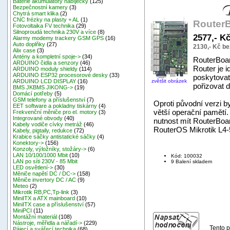
Baterie akumulátory nabíječky
(125)
Bezpečnostní kamery
(3)
Chytrá smart klika
(2)
CNC frézky na plasty + AL
(1)
RouterB
Fotovoltaika FV technika
(29)
Silnoproudá technika 230V a více
(8)
2577,- K
Alarmy modemy trackery GSM GPS
(16)
Auto doplňky
(27)
2130,- Kč b
Alix case
(3)
Antény a kompletní spoje->
(34)
RouterBoa
ARDUINO čidla a senzory
(46)
Router je i
ARDUINO moduly shieldy
(114)
ARDUINO ESP32 procesorové desky
(33)
poskytovate
zvětšit obrázek
ARDUINO LCD DISPLAY
(16)
pořizovat d
BMS JKBMS JIKONG->
(19)
Domácí potřeby
(5)
GSM telefony a příslušenství
(7)
Oproti původní verzi 
EET software a pokladny tiskárny
(4)
větší operační pamětí
Frekvenční měniče pro el. motory
(3)
Integrované obvody
(40)
nutnost mít RouterBoa
Kabely vodiče cívky metráž
(46)
RouterOS Mikrotik L4-
Kabely, pigtaily, redukce
(72)
Krabice sáčky antistatické sáčky
(4)
Konektory->
(156)
Konzoly, výložníky, stožáry->
(6)
LAN 10/100/1000 Mbit
(10)
Kód: 100032
LAN po síti 230V - 85 Mbit
9 Balení skladem
LED osvětlení->
(30)
Měniče napětí DC / DC->
(158)
Měniče invertory DC / AC
(9)
Meteo
(2)
Mikrotik RB,PC,Tp-link
(3)
MiniITX a ATX mainboard
(10)
MiniITX case a příslušenství
(57)
MiniPCI
(11)
Montážní materiál
(108)
Nástroje, měřidla a nářadí->
(229)
Tento p
Pájecí a svářecí technika
(68)